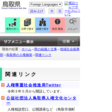
こ
の
ペ
読み上げ
大
元
ー
ジ
を
翻
訳
県外の方へ
分野で探す
組織で探す
防災 緊急
メニュー
す
る
現在の位置：
ホーム
県の組織と仕事
地域社会振興
部
鳥取県の人権施策
関連リンク
関連リンク
人権尊重社会推進局Twitter
令和３年５月から開設しています。
公益社団法人鳥取県人権文化センタ
ー
人権相談窓口、公開講座など （鳥取市扇町