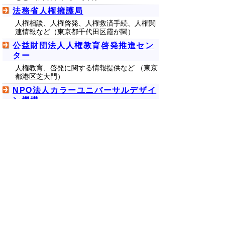
法務省人権擁護局
人権相談、人権啓発、人権救済手続、人権関
連情報など（東京都千代田区霞が関）
公益財団法人人権教育啓発推進セン
ター
人権教育、啓発に関する情報提供など （東京
都港区芝大門）
NPO法人カラーユニバーサルデザイ
ン機構
カラーユニバーサルデザインに関する調査・
研究、啓発、相談など（東京都千代田区外神
田）
▲ページ上部に戻る
と
個人情報保護
|
リンクについて
|
著作権に
り
ついて
|
アクセシビリティ
ネ
ッ
鳥取県 地域社会振興部 人権尊重社会