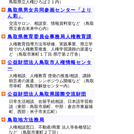
鳥取県立人権ひろば２１内）
鳥取県男女共同参画センター「より
ん彩」
交流サロン、相談室、情報資料室など （鳥取
県立倉吉未来中心内）
鳥取県教育委員会事務局人権教育課
人権教育指導方法等研修、実践事業、県立学
校での人権教育推進、人権学習講師の派遣な
ど （鳥取市東町１丁目 県庁第２庁舎）
公益財団法人鳥取市人権情報センタ
ー
人権相談、人権教育 啓発の推進/相談、講師
助言者の派遣、シンポジウム開催など （鳥取
市幸町 鳥取市解放センター内）
公益財団法人鳥取県国際交流財団
日常生活相談、在留手続相談、日本語学習相
談（東部：鳥取市扇町、中部：倉吉市東巌城
町、西部：米子市末広町）
鳥取地方法務局
人権相談窓口、不動産/商業 法人等各種登記
など （鳥取市東町２丁目）