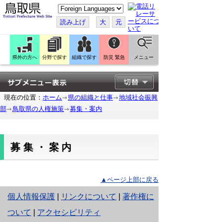
こ
の
ペ
読み上げ
大
元
ー
ジ
を
翻
訳
県外の方へ
分野で探す
組織で探す
防災 緊急
メニュー
す
る
現在の位置：
ホーム
県の組織と仕事
地域社会振興
部
鳥取県の人権施策
募集・案内
募集・案内
▲ページ上部に戻る
と
個人情報保護
|
リンクについて
|
著作権に
り
ついて
|
アクセシビリティ