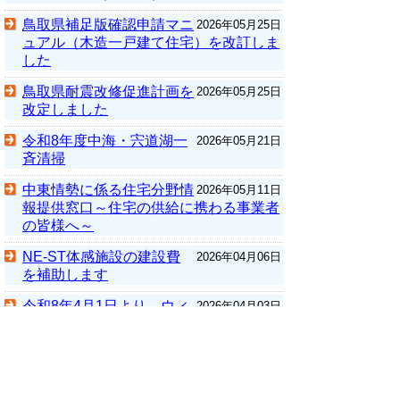
鳥取県補足版確認申請マニ
2026年05月25日
ュアル（木造一戸建て住宅）を改訂しま
した
鳥取県耐震改修促進計画を
2026年05月25日
改定しました
令和8年度中海・宍道湖一
2026年05月21日
斉清掃
中東情勢に係る住宅分野情
2026年05月11日
報提供窓口～住宅の供給に携わる事業者
の皆様へ～
NE-ST体感施設の建設費
2026年04月06日
を補助します
令和8年4月1日より、ウィ
2026年04月03日
ッグ・補整下着等の購入費用補助制度を
拡充しました
令和８年度住まいる支援事
2026年03月30日
業は4月1日から受け付けます