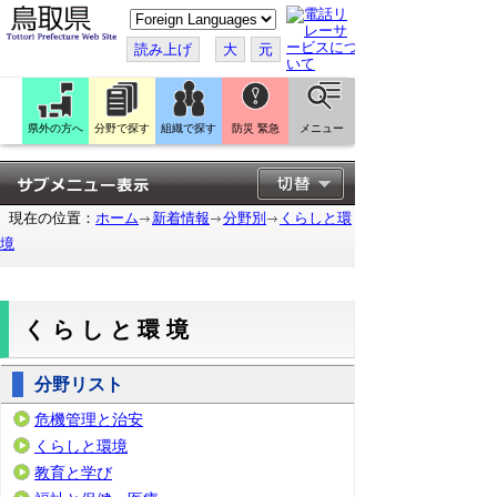
こ
の
ペ
読み上げ
大
元
ー
ジ
を
翻
訳
県外の方へ
分野で探す
組織で探す
防災 緊急
メニュー
す
る
現在の位置：
ホーム
新着情報
分野別
くらしと環
境
くらしと環境
分野リスト
危機管理と治安
くらしと環境
教育と学び