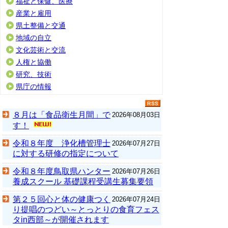
福祉と保健、医療
産業と雇用
県土整備と交通
地域の自立
文化芸術と交流
人権と協働
研究、技術
県庁の情報
８月は「食品衛生月間」で
2026年08月03日
す！
令和８年度 浄化槽管理士
2026年07月27日
に対する研修の指定について
令和８年度鳥取県ハンター
2026年07月26日
養成スクール 基礎課程受講生募集要領
第２５回心と体の健康つく
2026年07月24日
り提唱のつどい～とっとりの食育フェス
タin西部～が開催されます