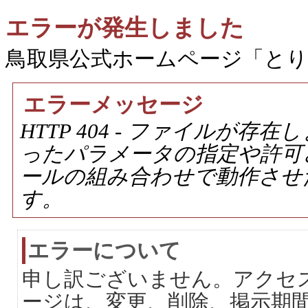
エラーが発生しました
鳥取県公式ホームページ「と
エラーメッセージ
HTTP 404 - ファイルが
ったパラメータの指定や許可
ールの組み合わせで動作させ
す。
エラーについて
申し訳ございません。アクセ
ージは、変更、削除、掲示期