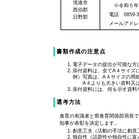
境港市
※令和５年1
西伯郡
電話 0859-31
日野郡
メールアド
書類作成の注意点
電子データの提出が可能な方
添付資料は、全てA４サイズ
例）写真は、A４サイズの用
A４よりも大きい資料又は
添付資料には、何を示す資料
選考方法
食育の有識者と県食育関係部局長で
知事が表彰を決定します。
創意工夫（活動の手法に創意
独自性（話題性や独自性に富