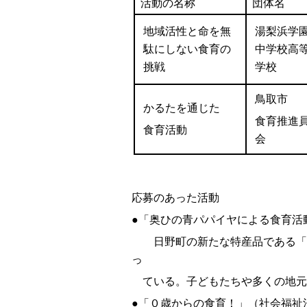
活動の名称
団体名
地域活性と命を無
湯梨浜学
駄にしない食育の
中学校高
挑戦
学校
鳥取市
かるたを通じた
食育推進
食育活動
会
応募のあった活動
●「奥ひの青パパイヤによる食育活
日野町の新たな特産品である「青
っ
ている。子どもたちや多くの地元
●「０歳からの食育！」（社会福祉