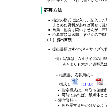
応募方法
指定の様式に記入し、記入した
まとめた資料があれば併せて提
自薦、他薦は問いませんが、市
応募書類は返却しませんので御
（１）提出書類
提出書類はすべてA４サイズで
例）写真は、A４サイズの用
A４よりも大きい資料又は小
＜推薦書、応募用紙＞
様式１
（31KB）
（
指定様式は、鳥取市保健
可能であれば、紙媒体と
＜添付資料＞
何を示す資料か分かるよ