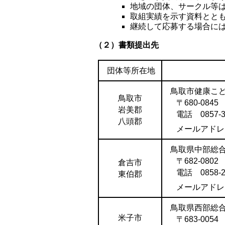
地域の団体、サークル等
取組実績を示す資料とと
継続して応募する場合に
（２）書類提出先
団体等所在地
鳥取市健康こ
鳥取市
〒680-084
岩美郡
電話 0857-30
八頭郡
メールアド
鳥取県中部総
〒682-080
倉吉市
電話 0858-23
東伯郡
メールアド
鳥取県西部総
米子市
〒683-005