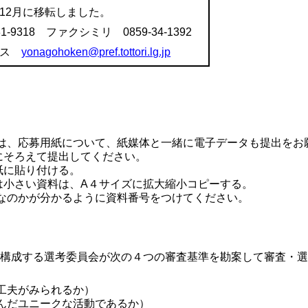
2月に移転しました。
-9318 ファクシミリ 0859-34-1392
レス
yonagohoken@pref.tottori.lg.jp
は、応募用紙について、紙媒体と一緒に電子データも提出をお
にそろえて提出してください。
紙に貼り付ける。
小さい資料は、A４サイズに拡大縮小コピーする。
なのかが分かるように資料番号をつけてください。
構成する選考委員会が次の４つの審査基準を勘案して審査・選
工夫がみられるか）
んだユニークな活動であるか）