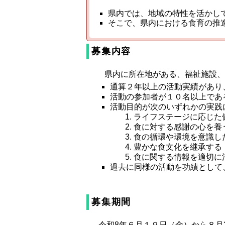
県内では、地域の特性を活かし
そこで、県内における食育の推
募集内容
県内に所在地がある、福祉施設、
通算２年以上の活動実績があり
活動の参加者が１０名以上であ
活動目的が次のいずれかの実践
ライフステージに応じた
食に対する感謝の心を養
食の循環や環境を意識し
豊かな食文化を継承する
食に関する情報を適切に
過去に同様の活動を功績として
募集期間
令和8年６月１９日（金）から８月