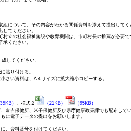
取組について、その内容がわかる関係資料を添えて提出してく
出してください。
町村立の社会福祉施設や教育機関は、市町村長の推薦が必要で
了承ください。
作成してください。
紙に貼り付ける。
さい資料は、A４サイズに拡大縮小コピーする。
35KB）
、様式２
（21KB）
（65KB）
所、倉吉保健所、米子保健所及び県庁健康政策課でも配布して
ともに電子データの提出をお願いします。
うに、資料番号を付けてください。