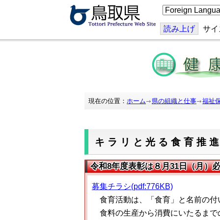
こ
の
ペ
ー
読み上げ
サイ
ジ
を
翻
訳
す
る
現在の位置：
ホーム
県の組織と仕事
福祉
キラリと光る食育推
令和8年度表彰は８月31日（月）
募集チラシ(pdf:776KB)
食育活動は、「食育」と名前の付
食料の生産から消費にいたるまでの