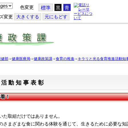
色変更
標準
黒
青
ズ変更
大
きくする
元
にもどす
保健部
健康医療局
健康政策課
食育の推進
キラリと光る食育推進活動知
進活動知事表彰
必着！
いた取組だけではありません。
さまざまな食に関わる体験を通じて、生きるために必要な知