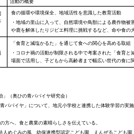
活動の概要
食の循環や環境保全、地域活性を意識した教育活動
園
等
・地域の里山に入って、自然環境や鳥獣による農作物被
や鹿を解体したりジビエ料理に挑戦するなど、命や食の
「食育と減塩かるた」を通じて食への関心を高める取組
員
・コロナ禍の活動が制限される中で考案された「食育と
場面で活用し、子どもから高齢者まで幅広い世代の食に
動」（奥ひの青パパイヤ研究会）
パパイヤ」について、地元小学校と連携した体験学習の実施
の方へ、食と農業の素晴らしさを伝えている。
法人めぐみの風 幼保連携型認定こども園 えんぜるこども園