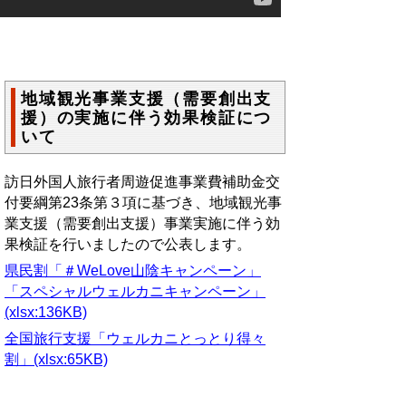
地域観光事業支援（需要創出支
援）の実施に伴う効果検証につ
いて
訪日外国人旅行者周遊促進事業費補助金交
付要綱第23条第３項に基づき、地域観光事
業支援（需要創出支援）事業実施に伴う効
果検証を行いましたので公表します。
県民割「＃WeLove山陰キャンペーン」
「スペシャルウェルカニキャンペーン」
(xlsx:136KB)
全国旅行支援「ウェルカニとっとり得々
割」(xlsx:65KB)