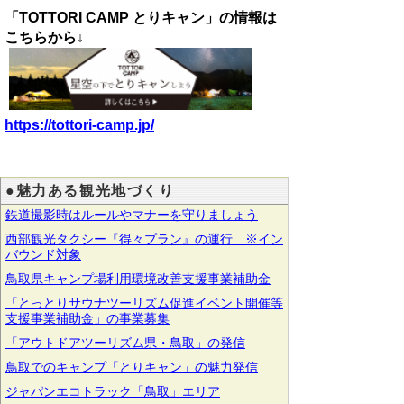
「TOTTORI CAMP とりキャン」
の情報は
こちらから↓
https://tottori-camp.jp/
●魅力ある観光地づくり
鉄道撮影時はルールやマナーを守りましょう
西部観光タクシー『得々プラン』の運行 ※イン
バウンド対象
鳥取県キャンプ場利用環境改善支援事業補助金
「とっとりサウナツーリズム促進イベント開催等
支援事業補助金」の事業募集
「アウトドアツーリズム県・鳥取」の発信
鳥取でのキャンプ「とりキャン」の魅力発信
ジャパンエコトラック「鳥取」エリア