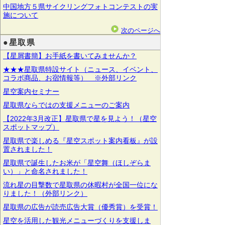
中国地方５県サイクリングフォトコンテストの実
施について
次のページへ
●星取県
【星屑書簡】お手紙を書いてみませんか？
★★★星取県特設サイト（ニュース、イベント、
コラボ商品、お宿情報等） ※外部リンク
星空案内セミナー
星取県ならではの支援メニューのご案内
【2022年3月改正】星取県で星を見よう！（星空
スポットマップ）
星取県で楽しめる『星空スポット案内看板』が設
置されました！
星取県で誕生したお米が「星空舞（ほしぞらま
い）」と命名されました！
流れ星の目撃数で星取県の休暇村が全国一位にな
りました！（外部リンク）
星取県の広告が読売広告大賞（優秀賞）を受賞！
星空を活用した観光メニューづくりを支援しま