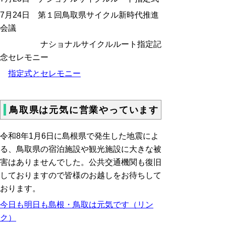
7月24日
第１回鳥取県サイクル新時代推進
会議
ナショナルサイクルルート指定記
念セレモニー
指定式とセレモニー
鳥取県は元気に営業やっています
令和
8
年
1
月
6
日に島根県で発生した地震によ
る、鳥取県の宿泊施設や観光施設に大きな被
害はありませんでした。公共交通機関も復旧
しておりますので皆様のお越しをお待ちして
おります。
今日も明日も島根・鳥取は元気です（リン
ク）