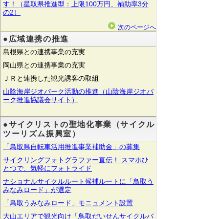
す！（星取県推進型：上限100万円、補助率3分
の2）
次のページへ
●広域連携の推進
島根県との連携事業の充実
岡山県との連携事業の充実
ＪＲと連携した観光誘客の取組
山陰海岸ジオパーク活動の推進（山陰海岸ジオパ
ーク推進協議会サイト）
●サイクリストの聖地化事業（サイクル
ツーリズム振興室）
「鳥取県自転車活用推進事業補助金」の募集
サイクリングフォトグラファー直伝！ スマホひ
とつで、気軽にフォトライド
ナショナルサイクルルート候補ルートに「鳥取う
みなみロード」が選定
「鳥取うみなみロード」モニュメント設置
大山エリアで観光向け「鳥取だいせんサイクルバ