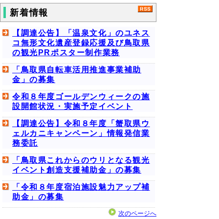
新着情報
【調達公告】「温泉文化」のユネス
コ無形文化遺産登録応援及び鳥取県
の観光PRポスター制作業務
「鳥取県自転車活用推進事業補助
金」の募集
令和８年度ゴールデンウィークの施
設開館状況・実施予定イベント
【調達公告】令和８年度「蟹取県ウ
ェルカニキャンペーン」情報発信業
務委託
「鳥取県これからのウリとなる観光
イベント創造支援補助金」の募集
「令和８年度宿泊施設魅力アップ補
助金」の募集
次のページへ