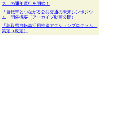
ス」の通年運行を開始！
「自転車とつながる公共交通の未来シンポジウ
ム」開催概要（アーカイブ動画公開）
「鳥取県自転車活用推進アクションプログラム」
策定（改定）
次のページへ
●受入体制の充実（ようこそようこそ鳥
取県運動の展開）
とっとりのりもの総合案内
外国人向けリンク集
外国人受入環境整備関連素材集【外部リンク】
おもてなし意識の普及・啓発
外国人観光客の受入環境整備に関する補助金
●航空路線の利用促進
航空関係（国内線・ソウル便・香港便・上海便）
【令和8年7月17日～9月30日】夏のグループ旅行
キャッシュバックキャンペーン