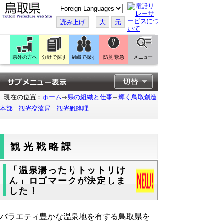
こ
の
ペ
読み上げ
大
元
ー
ジ
を
翻
訳
県外の方へ
分野で探す
組織で探す
防災 緊急
メニュー
す
る
現在の位置：
ホーム
県の組織と仕事
輝く鳥取創造
本部
観光交流局
観光戦略課
観光戦略課
「温泉湯ったりトットリけ
ん」ロゴマークが決定しま
した！
バラエティ豊かな温泉地を有する鳥取県を