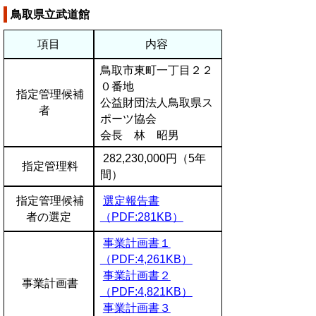
鳥取県立武道館
項目
内容
鳥取市東町一丁目２２
０番地
指定管理候補
公益財団法人鳥取県ス
者
ポーツ協会
会長 林 昭男
282,230,000円（5年
指定管理料
間）
指定管理候補
選定報告書
者の選定
（PDF:281KB）
事業計画書１
（PDF:4,261KB）
事業計画書２
事業計画書
（PDF:4,821KB）
事業計画書３