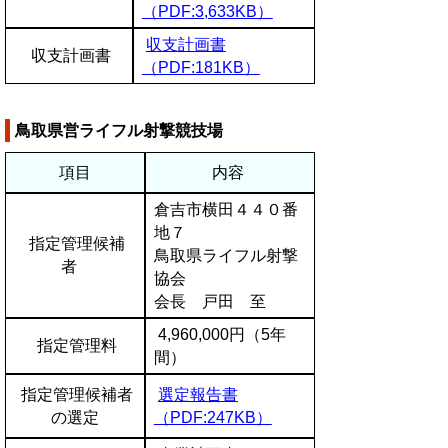
（PDF:3,633KB）
収支計画書
収支計画書
（PDF:181KB）
鳥取県営ライフル射撃競技場
項目
内容
倉吉市横田４４０番
地７
指定管理候補
鳥取県ライフル射撃
者
協会
会長 戸田 至
4,960,000円（5年
指定管理料
間）
指定管理候補者
選定報告書
の選定
（PDF:247KB）