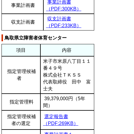
事業計画書
事業計画書
（PDF:300KB）
収支計画書
収支計画書
（PDF:233KB）
鳥取県立障害者体育センター
項目
内容
米子市米原八丁目１１
番４９号
指定管理候補
株式会社ＴＫＳＳ
者
代表取締役 田中 富
士夫
39,379,000円（5年
指定管理料
間）
指定管理候補
選定報告書
者の選定
（PDF:269KB）