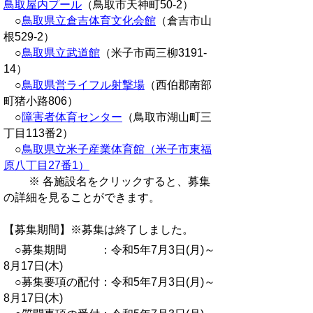
鳥取屋内プール
（鳥取市天神町50-2）
○
鳥取県立倉吉体育文化会館
（倉吉市山
根529-2）
○
鳥取県立武道館
（米子市両三柳3191-
14）
○
鳥取県営ライフル射撃場
（西伯郡南部
町猪小路806）
○
障害者体育センター
（鳥取市湖山町三
丁目113番2）
○
鳥取県立米子産業体育館（米子市東福
原八丁目27番1）
※ 各施設名をクリックすると、募集
の詳細を見ることができます。
【募集期間】※募集は終了しました。
○募集期間 ：令和5年7月3日(月)～
8月17日(木)
○募集要項の配付：令和5年7月3日(月)～
8月17日(木)