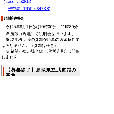
（Excel：50KB)
○
審査表（PDF：347KB)
現地説明会
令和5年8月1日(火)10時00分～11時30分
※ 施設（現地）で説明会を行います。
※ 現地説明会の参加が応募の必須条件で
はありません。（参加は任意）
※ 希望がない場合は、現地説明会は開催
しません。
【募集終了】鳥取県立武道館の
募集
応募書類
○
武道館指定管理者募集要項（PDF：
483KB）
募集要項資料1～12（PDF：