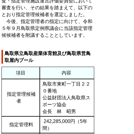
査・指定管理施設運営評価委員会において
審査を行い、その結果を踏まえて、以下の
とおり指定管理候補者を選定しました。
今後、指定管理者の指定に向けて、令和
５年９月鳥取県定例県議会に当該指定管理
候候補者を附議することとしています。
鳥取県立鳥取産業体育館及び鳥取県営鳥
取屋内プール
項目
内容
鳥取市東町一丁目２２
０番地
指定管理候補
公益財団法人鳥取県ス
者
ポーツ協会
会長 林 昭男
242,285,000円（5年
指定管理料
間）