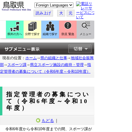
こ
の
ペ
読み上げ
大
元
ー
ジ
を
翻
訳
県外の方へ
分野で探す
組織で探す
防災 緊急
メニュー
す
る
現在の位置：
ホーム
県の組織と仕事
地域社会振興
部
スポーツ課
県立スポーツ施設の維持・管理
指
定管理者の募集について（令和6年度～令和10年度）
指定管理者の募集につい
て（令和6年度～令和10
年度）
もどる
｜
令和6年度から令和10年度までの間、スポーツ課が