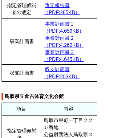
指定管理候補
選定報告書
者の選定
（PDF:285KB）
事業計画書１
（PDF:4,659KB）
事業計画書２
事業計画書
（PDF:4,262KB）
事業計画書３
（PDF:4,645KB）
収支計画書
収支計画書
（PDF:203KB）
鳥取県立倉吉体育文化会館
項目
内容
鳥取市東町一丁目２２
０番地
指定管理候補
公益財団法人鳥取県ス
者