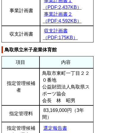
事業計画書１
（PDF:2,437KB）
事業計画書
事業計画書２
（PDF:4,592KB）
収支計画書
収支計画書
（PDF:175KB）
鳥取県立米子産業体育館
項目
内容
鳥取市東町一丁目２２
０番地
指定管理候補
公益財団法人鳥取県ス
者
ポーツ協会
会長 林 昭男
83,169,000円（3年
指定管理料
間）
指定管理候補
選定報告書