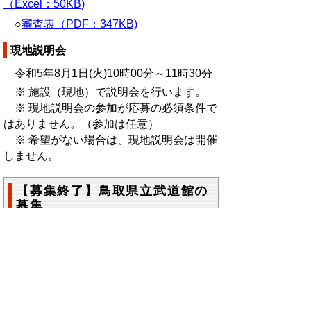
（Excel：50KB)
○
審査表（PDF：347KB)
現地説明会
令和5年8月1日(火)10時00分～11時30分
※ 施設（現地）で説明会を行います。
※ 現地説明会の参加が応募の必須条件で
はありません。（参加は任意）
※ 希望がない場合は、現地説明会は開催
しません。
【募集終了】鳥取県立武道館の
募集
応募書類
○
武道館指定管理者募集要項（PDF：
483KB）
募集要項資料1～12（PDF：