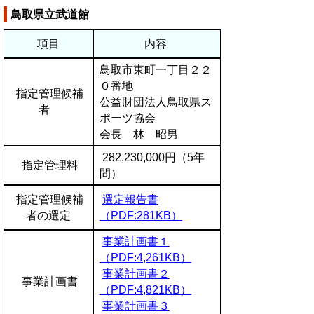
鳥取県立武道館
項目
内容
鳥取市東町一丁目２２
０番地
指定管理候補
公益財団法人鳥取県ス
者
ポーツ協会
会長 林 昭男
282,230,000円（5年
指定管理料
間）
指定管理候補
選定報告書
者の選定
（PDF:281KB）
事業計画書１
（PDF:4,261KB）
事業計画書２
事業計画書
（PDF:4,821KB）
事業計画書３