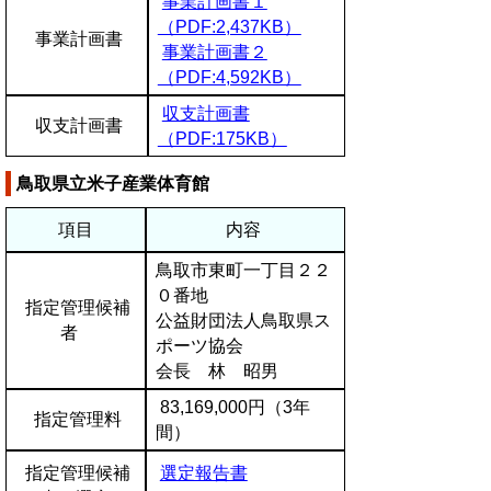
事業計画書１
（PDF:2,437KB）
事業計画書
事業計画書２
（PDF:4,592KB）
収支計画書
収支計画書
（PDF:175KB）
鳥取県立米子産業体育館
項目
内容
鳥取市東町一丁目２２
０番地
指定管理候補
公益財団法人鳥取県ス
者
ポーツ協会
会長 林 昭男
83,169,000円（3年
指定管理料
間）
指定管理候補
選定報告書