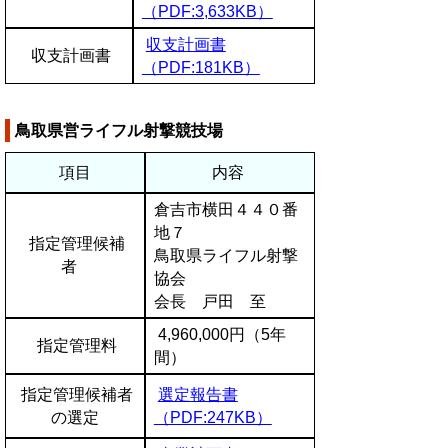
（PDF:3,633KB）
収支計画書
収支計画書
（PDF:181KB）
鳥取県営ライフル射撃競技場
項目
内容
倉吉市横田４４０番
地７
指定管理候補
鳥取県ライフル射撃
者
協会
会長 戸田 至
4,960,000円（5年
指定管理料
間）
指定管理候補者
選定報告書
の選定
（PDF:247KB）