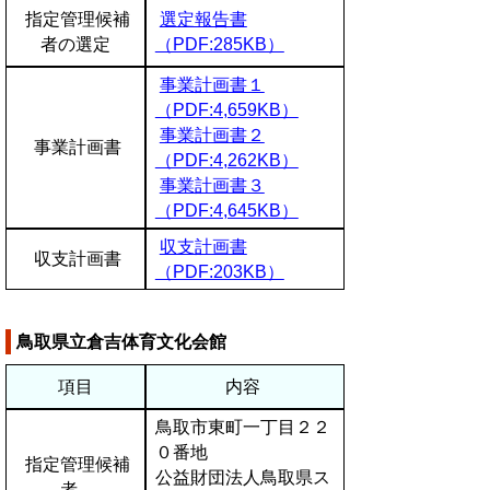
指定管理候補
選定報告書
者の選定
（PDF:285KB）
事業計画書１
（PDF:4,659KB）
事業計画書２
事業計画書
（PDF:4,262KB）
事業計画書３
（PDF:4,645KB）
収支計画書
収支計画書
（PDF:203KB）
鳥取県立倉吉体育文化会館
項目
内容
鳥取市東町一丁目２２
０番地
指定管理候補
公益財団法人鳥取県ス
者