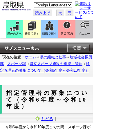
こ
の
ペ
読み上げ
大
元
ー
ジ
を
翻
訳
県外の方へ
分野で探す
組織で探す
防災 緊急
メニュー
す
る
現在の位置：
ホーム
県の組織と仕事
地域社会振興
部
スポーツ課
県立スポーツ施設の維持・管理
指
定管理者の募集について（令和6年度～令和10年度）
指定管理者の募集につい
て（令和6年度～令和10
年度）
もどる
｜
令和6年度から令和10年度までの間、スポーツ課が