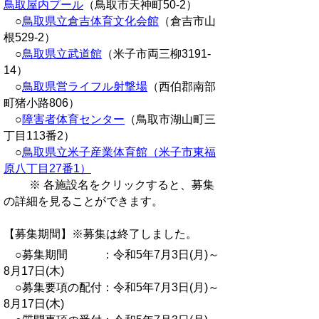
鳥取屋内プール
（鳥取市天神町50-2）
○
鳥取県立倉吉体育文化会館
（倉吉市山
根529-2）
○
鳥取県立武道館
（米子市両三柳3191-
14）
○
鳥取県営ライフル射撃場
（西伯郡南部
町猪小路806）
○
障害者体育センター
（鳥取市湖山町三
丁目113番2）
○
鳥取県立米子産業体育館（米子市東福
原八丁目27番1）
※ 各施設名をクリックすると、募集
の詳細を見ることができます。
【募集期間】※募集は終了しました。
○募集期間 ：令和5年7月3日(月)～
8月17日(木)
○募集要項の配付：令和5年7月3日(月)～
8月17日(木)