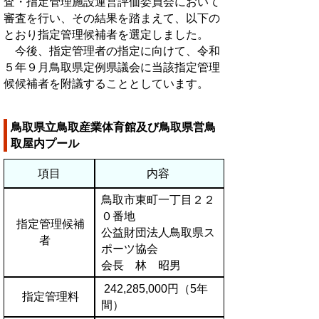
査・指定管理施設運営評価委員会において
審査を行い、その結果を踏まえて、以下の
とおり指定管理候補者を選定しました。
今後、指定管理者の指定に向けて、令和
５年９月鳥取県定例県議会に当該指定管理
候候補者を附議することとしています。
鳥取県立鳥取産業体育館及び鳥取県営鳥
取屋内プール
項目
内容
鳥取市東町一丁目２２
０番地
指定管理候補
公益財団法人鳥取県ス
者
ポーツ協会
会長 林 昭男
242,285,000円（5年
指定管理料
間）