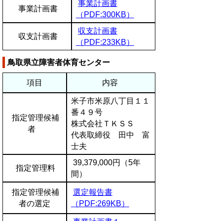
事業計画書
事業計画書
（PDF:300KB）
収支計画書
収支計画書
（PDF:233KB）
鳥取県立障害者体育センター
項目
内容
米子市米原八丁目１１
番４９号
指定管理候補
株式会社ＴＫＳＳ
者
代表取締役 田中 富
士夫
39,379,000円（5年
指定管理料
間）
指定管理候補
選定報告書
者の選定
（PDF:269KB）