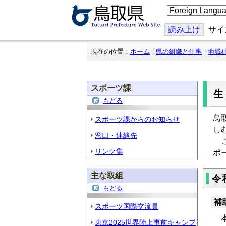
こ
の
ペ
ー
読み上げ
サイ
ジ
を
翻
現在の位置：
ホーム
県の組織と仕事
地域
訳
す
る
スポーツ課
もどる
鳥
スポーツ課からのお知らせ
し
窓口・連絡先
こ
リンク集
ポ
主な取組
令
もどる
補
スポーツ国際交流員
本
東京2025世界陸上事前キャンプ