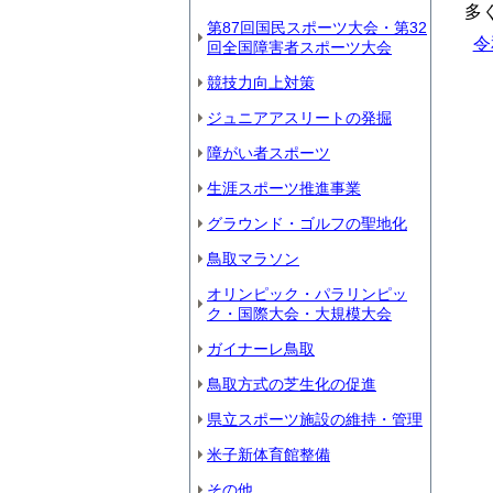
多
第87回国民スポーツ大会・第32
令
回全国障害者スポーツ大会
競技力向上対策
ジュニアアスリートの発掘
障がい者スポーツ
生涯スポーツ推進事業
グラウンド・ゴルフの聖地化
鳥取マラソン
オリンピック・パラリンピッ
ク・国際大会・大規模大会
ガイナーレ鳥取
鳥取方式の芝生化の促進
県立スポーツ施設の維持・管理
米子新体育館整備
その他