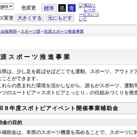
色変更
標準
黒
青
ズ変更
大
きくする
元
にもどす
社会振興部
スポーツ課
生涯スポーツ推進事業
生涯スポーツ推進事業
取県は、少し足を延ばせばどこでも運動、スポーツ、アウトド
むことができます。
れらの恵まれた環境を活かしながら、誰もがスポーツ、運動
ーツのユートピア＝スポトピアとっとり」の仕組みづくりを推
和８年度スポトピアイベント開催事業補助金
助金の目的
補助金は、本県のスポーツ機運を高めることで、スポーツに対