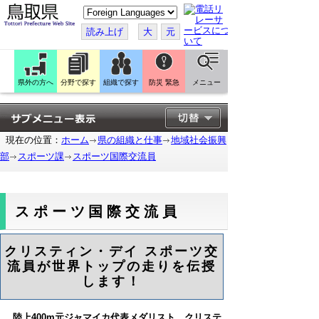
こ
の
ペ
読み上げ
大
元
ー
ジ
を
翻
訳
県外の方へ
分野で探す
組織で探す
防災 緊急
メニュー
す
る
現在の位置：
ホーム
県の組織と仕事
地域社会振興
部
スポーツ課
スポーツ国際交流員
スポーツ国際交流員
クリスティン・デイ スポーツ交
流員が
世界トップの走りを伝授
します！
陸上400m元ジャマイカ代表メダリスト クリステ