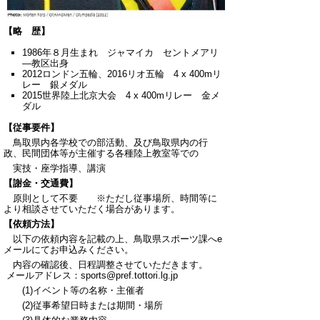
【略 歴】
1986年８月生まれ ジャマイカ セントメアリ
―教区出身
2012ロンドン五輪、2016リオ五輪 4 x 400mリ
レー 銀メダル
2015世界陸上北京大会 4 x 400mリレー 金メ
ダル
【従事要件】
鳥取県内各学校での部活動、及び鳥取県内の行
政、民間
団体等が主催する各種陸上教室等での
実技・座学指導、講演
【謝金・交通費】
原則として不要 ※ただし従事場所、時間等に
より相談させていただく場合があります。
【依頼方法】
以下の依頼内容を記載の上、鳥取県スポーツ課へe
メールにてお申込みください。
内容の確認後、日程調整させていただきます。
メールアドレス：sports@pref.tottori.lg.jp
(1)イベント等の名称・主催者
(2)従事希望日時または期間・場所