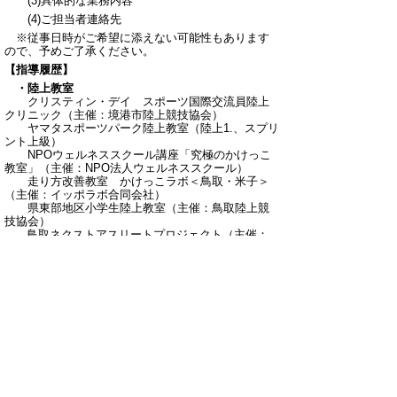
(3)具体的な業務内容
(4)ご担当者連絡先
※
従事日時がご希望に添えない可能性もあります
ので、予め
ご了承ください。
【指導履歴】
・陸上教室
クリスティン・デイ スポーツ国際交流員陸上
クリニック（主催：境港市陸上競技協会）
ヤマタスポーツパーク陸上教室（陸上1.、スプリ
ント上級）
NPOウェルネススクール講座「究極のかけっこ
教室」（主催：NPO法人ウェルネススクール）
走り方改善教室 かけっこラボ＜鳥取・米子＞
（主催：イッポラボ合同会社）
県東部地区小学生陸上教室（主催：鳥取陸上競
技協会）
鳥取ネクストアスリートプロジェクト（主催：
鳥取陸上競技協会、中学生対象・全８回）
陸上教室「世界の走りを伝授」（主催：大栄ク
ラブ）
クリスティンスプリントアカデミー（主催：イ
ッポラボ合同会社 全６回）
陸上教室（主催：CHEETAH）
・授 業
智頭中学校（１年、２年）体育授業でスプリント
練習指導 ※授業後、陸上部指導
道徳授業で講演「クリス
ティン・デイの歩み」※講演後、陸上部指導