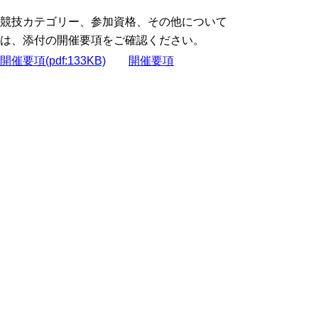
競技カテゴリー、参加資格、その他について
は、添付の開催要項をご確認ください。
開催要項(pdf:133KB)
開催要項
(docx:21KB)
スポーツ振興くじ（toto）助成
金を活用したイベント
令和８年度：ジャマイカ陸上交流事
業
▲ページ上部に戻る
と
個人情報保護
|
リンクについて
|
著作権に
り
ついて
|
アクセシビリティ