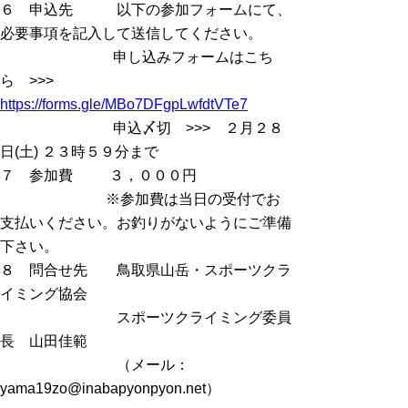
６ 申込先 以下の参加フォームにて、
必要事項を記入して送信してください。
申し込みフォームはこち
ら >>>
https://forms.gle/MBo7DFgpLwfdtVTe7
申込〆切 >>> ２月２８
日(土) ２３時５９分まで
７ 参加費 ３，０００円
※参加費は当日の受付でお
支払いください。お釣りがないようにご準備
下さい。
８ 問合せ先 鳥取県山岳・スポーツクラ
イミング協会
スポーツクライミング委員
長 山田佳範
（メール：
yama19zo@inabapyonpyon.net）