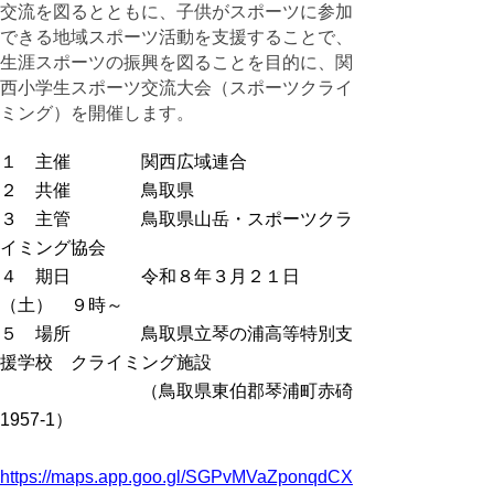
交流を図るとともに、子供がスポーツに参加
できる地域スポーツ活動を支援することで、
生涯スポーツの振興を図ることを目的に、関
西小学生スポーツ交流大会（スポーツクライ
ミング）を開催します。
１ 主催 関西広域連合
２ 共催 鳥取県
３ 主管 鳥取県山岳・スポーツクラ
イミング協会
４ 期日 令和８年３月２１日
（土） ９時～
５ 場所 鳥取県立琴の浦高等特別支
援学校 クライミング施設
（鳥取県東伯郡琴浦町赤碕
1957-1）
https://maps.app.goo.gl/SGPvMVaZponqdCX5A