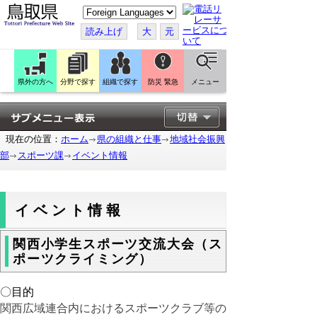
こ
の
ペ
読み上げ
大
元
ー
ジ
を
翻
訳
県外の方へ
分野で探す
組織で探す
防災 緊急
メニュー
す
る
現在の位置：
ホーム
県の組織と仕事
地域社会振興
部
スポーツ課
イベント情報
イベント情報
関西小学生スポーツ交流大会（ス
ポーツクライミング）
〇目的
関西広域連合内におけるスポーツクラブ等の