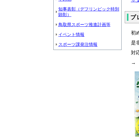
知事表彰（デフリンピック特別
顕彰）
プ
鳥取県スポーツ推進計画等
初
イベント情報
是
スポーツ課発注情報
対