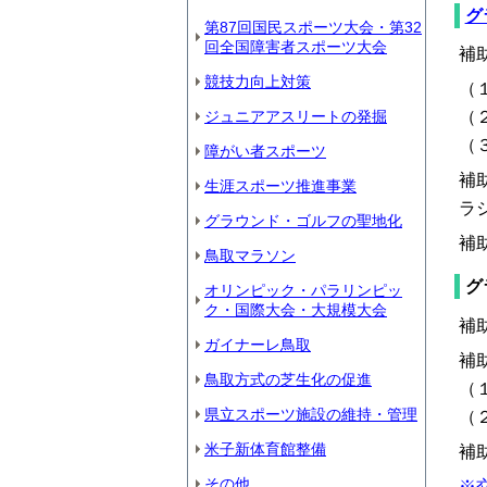
グ
第87回国民スポーツ大会・第32
回全国障害者スポーツ大会
補
競技力向上対策
（
ジュニアアスリートの発掘
（
（
障がい者スポーツ
補
生涯スポーツ推進事業
ラ
グラウンド・ゴルフの聖地化
補
鳥取マラソン
グ
オリンピック・パラリンピッ
ク・国際大会・大規模大会
補
ガイナーレ鳥取
補
鳥取方式の芝生化の促進
（
県立スポーツ施設の維持・管理
（
米子新体育館整備
補
その他
※