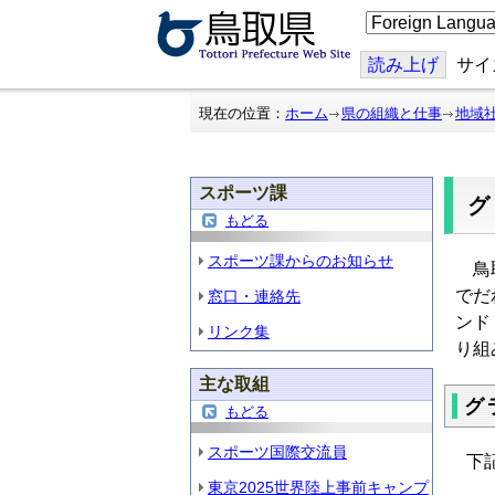
こ
の
ペ
ー
読み上げ
サイ
ジ
を
翻
現在の位置：
ホーム
県の組織と仕事
地域
訳
す
る
スポーツ課
もどる
スポーツ課からのお知らせ
鳥取
でだ
窓口・連絡先
ンド
リンク集
り組
主な取組
グ
もどる
スポーツ国際交流員
下
東京2025世界陸上事前キャンプ