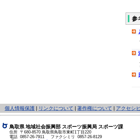
参
と
個人情報保護
|
リンクについて
|
著作権について
|
アクセシ
り
ネ
ッ
鳥取県 地域社会振興部 スポーツ振興局 スポーツ課
ト
住所 〒680-8570
鳥取県鳥取市東町1丁目220
電話
0857-26-7911
ファクシミリ 0857-26-8129
へ