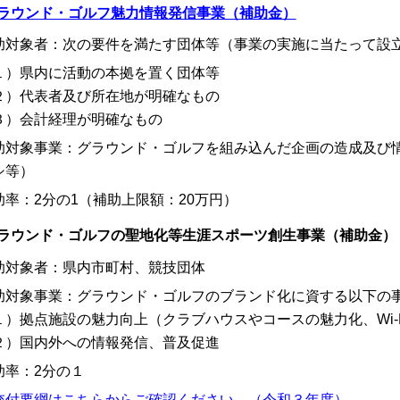
ラウンド・ゴルフ魅力情報発信事業（補助金）
助対象者：次の要件を満たす団体等（事業の実施に当たって設
１）県内に活動の本拠を置く団体等
２）代表者及び所在地が明確なもの
３）会計経理が明確なもの
助対象事業：グラウンド・ゴルフを組み込んだ企画の造成及び情
シ等）
助率：2分の1（補助上限額：20万円）
ラウンド・ゴルフの聖地化等生涯スポーツ創生事業（補助金）
助対象者：県内市町村、競技団体
助対象事業：グラウンド・ゴルフのブランド化に資する以下の
１）拠点施設の魅力向上（クラブハウスやコースの魅力化、Wi-F
２）国内外への情報発信、普及促進
助率：2分の１
交付要綱はこちらからご確認ください。（令和３年度）