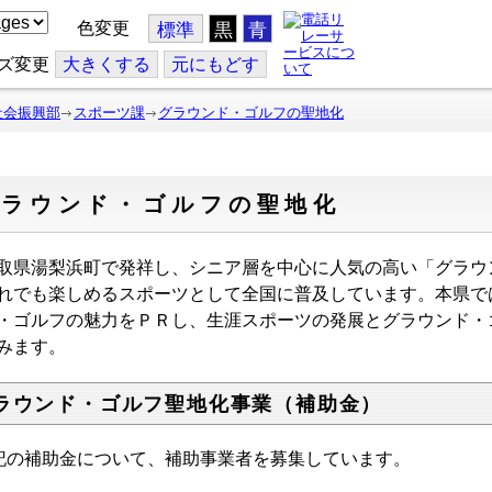
色変更
標準
黒
青
ズ変更
大
きくする
元
にもどす
社会振興部
スポーツ課
グラウンド・ゴルフの聖地化
グラウンド・ゴルフの聖地化
県湯梨浜町で発祥し、シニア層を中心に人気の高い「グラウ
れでも楽しめるスポーツとして全国に普及しています。本県で
・ゴルフの魅力をＰＲし、生涯スポーツの発展とグラウンド・
みます。
ラウンド・ゴルフ聖地化事業（補助金）
記の補助金について、補助事業者を募集しています。