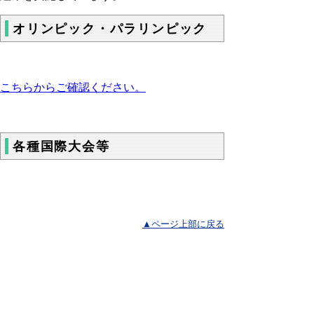
オリンピック・パラリンピック
こちらからご確認ください。
各種国際大会等
▲ページ上部に戻る
と
個人情報保護
|
リンクについて
|
著作権に
り
ついて
|
アクセシビリティ
ネ