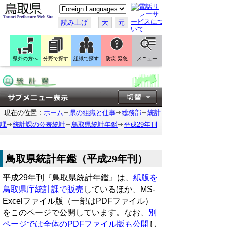
こ
の
ペ
読み上げ
大
元
ー
ジ
を
翻
訳
県外の方へ
分野で探す
組織で探す
防災 緊急
メニュー
す
る
現在の位置：
ホーム
県の組織と仕事
総務部
統計
課
統計課の公表統計
鳥取県統計年鑑
平成29年刊
鳥取県統計年鑑（平成29年刊）
平成29年刊『鳥取県統計年鑑』は、
紙版を
鳥取県庁統計課で販売
しているほか、MS-
Excelファイル版（一部はPDFファイル）
をこのページで公開しています。なお、
別
ページでは全体のPDFファイル版も公開
し