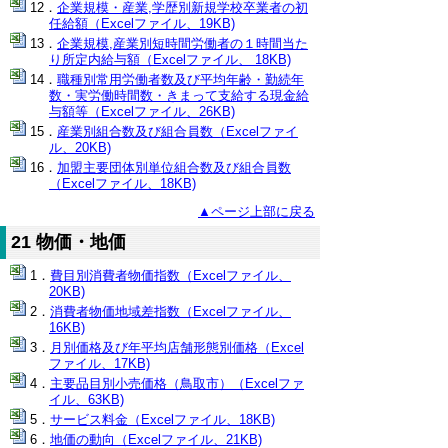
企業規模・産業,学歴別新規学校卒業者の初
任給額（Excelファイル、19KB)
企業規模,産業別短時間労働者の１時間当た
り所定内給与額（Excelファイル、 18KB)
職種別常用労働者数及び平均年齢・勤続年
数・実労働時間数・きまって支給する現金給
与額等（Excelファイル、26KB)
産業別組合数及び組合員数（Excelファイ
ル、20KB)
加盟主要団体別単位組合数及び組合員数
（Excelファイル、18KB)
▲ページ上部に戻る
21 物価・地価
費目別消費者物価指数（Excelファイル、
20KB)
消費者物価地域差指数（Excelファイル、
16KB)
月別価格及び年平均店舗形態別価格（Excel
ファイル、17KB)
主要品目別小売価格（鳥取市）（Excelファ
イル、63KB)
サービス料金（Excelファイル、18KB)
地価の動向（Excelファイル、21KB)