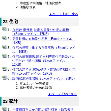
用途別平均価格・地価変動率
価格順位表
▲ページ上部に戻る
22 住宅
住宅数,世帯数,世帯人員及び住宅の規模
（Excelファイル、17KB)
居住世帯の有無別住宅数（Excelファイル、
16KB)
住宅の種類・建て方別住宅数（Excelファイ
ル、19KB)
住宅の所有関係,建て方別専用住宅数及び１
住宅当たり延べ面積（Excelファイル、
12KB)
住宅の建て方,階数,構造・建築の時期別住宅
数（Excelファイル、12KB)
設備状況別住宅数（Excelファイル、23KB)
省エネルギー設備等
高齢者等のための設備
▲ページ上部に戻る
23 家計
主要費目別１か月間の家計収支（勤労者世