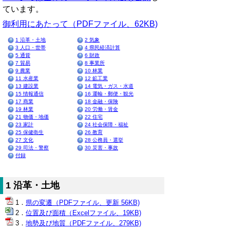
ています。
御利用にあたって（PDFファイル、62KB)
1 沿革・土地
2 気象
3 人口・世帯
4 県民経済計算
5 通貨
6 財政
7 貿易
8 事業所
9 農業
10 林業
11 水産業
12 鉱工業
13 建設業
14 電気・ガス・水道
15 情報通信
16 運輸・郵便・観光
17 商業
18 金融・保険
19 林業
20 労働・賃金
21 物価・地価
22 住宅
23 家計
24 社会保障・福祉
25 保健衛生
26 教育
27 文化
28 公務員・選挙
29 司法・警察
30 災害・事故
付録
1 沿革・土地
県の変遷（PDFファイル、更新 56KB)
位置及び面積（Excelファイル、19KB)
地勢及び地質（PDFファイル、279KB)