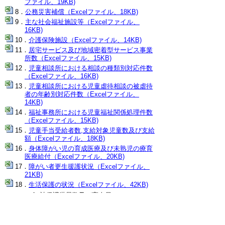
ファイル、19KB)
公務災害補償（Excelファイル、18KB)
主な社会福祉施設等（Excelファイル、
16KB)
介護保険施設（Excelファイル、14KB)
居宅サービス及び地域密着型サービス事業
所数（Excelファイル、15KB)
児童相談所における相談の種類別対応件数
（Excelファイル、16KB)
児童相談所における児童虐待相談の被虐待
者の年齢別対応件数（Excelファイル、
14KB)
福祉事務所における児童福祉関係処理件数
（Excelファイル、15KB)
児童手当受給者数,支給対象児童数及び支給
額（Excelファイル、18KB)
身体障がい児の育成医療及び未熟児の療育
医療給付（Excelファイル、20KB)
障がい者更生援護状況（Excelファイル、
21KB)
生活保護の状況（Excelファイル、42KB)
被保護世帯数及び実人員
扶助別人員
生活保護開始世帯数及び廃止世帯数
▲ページ上部に戻る