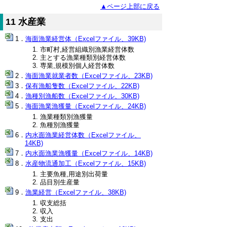
▲ページ上部に戻る
11 水産業
海面漁業経営体（Excelファイル、39KB)
市町村,経営組織別漁業経営体数
主とする漁業種類別経営体数
専業,規模別個人経営体数
海面漁業就業者数（Excelファイル、23KB)
保有漁船隻数（Excelファイル、22KB)
漁種別漁船数（Excelファイル、30KB)
海面漁業漁獲量（Excelファイル、24KB)
漁業種類別漁獲量
魚種別漁獲量
内水面漁業経営体数（Excelファイル、
14KB)
内水面漁業漁獲量（Excelファイル、14KB)
水産物流通加工（Excelファイル、15KB)
主要魚種,用途別出荷量
品目別生産量
漁業経営（Excelファイル、38KB)
収支総括
収入
支出