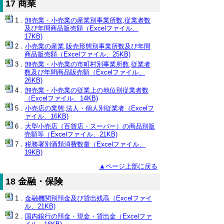
17 商業
卸売業・小売業の産業別事業所数,従業者数
及び年間商品販売額（Excelファイル、
17KB)
小売業の産業,販売形態別事業所数及び年間
商品販売額（Excelファイル、25KB)
卸売業・小売業の市町村別事業所数,従業者
数及び年間商品販売額（Excelファイル、
26KB)
卸売業・小売業の従業上の地位別従業者数
（Excelファイル、14KB)
小売店の業態,法人・個人別従業者（Excelフ
ァイル、16KB)
大型小売店（百貨店・スーパー）の商品別販
売額等（Excelファイル、21KB)
税務署別酒類消費数量（Excelファイル、
19KB)
▲ページ上部に戻る
18 金融・保険
金融機関別預金及び貸出残高（Excelファイ
ル、21KB)
国内銀行の預金・現金・貸出金（Excelファ