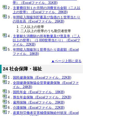
帯）（Excelファイル、31KB)
主要費目別１か月間の消費支出金額（二人以
上の世帯）（Excelファイル、28KB)
年間収入階級別貯蓄及び負債の１世帯当たり
の現在高（Excelファイル、26KB)
二人以上の世帯
二人以上の世帯のうち勤労者世帯
主要耐久消費財の所有数量及び普及率（二人
以上の世帯）（1,000世帯当たり）（Excelフ
ァイル、22KB)
年間収入階級別１世帯当たり資産額（Excel
ファイル、18KB)
▲ページ上部に戻る
24 社会保障・福祉
国民健康保険（Excelファイル、22KB)
全国健康保険協会管掌健康保険（Excelファ
イル、24KB)
国民年金（Excelファイル、18KB)
厚生年金保険（Excelファイル、22KB)
雇用保険（Excelファイル、29KB)
介護保険（Excelファイル、22KB)
産業別労働者災害補償保険給付状況（Excel