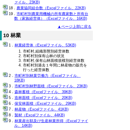
ァイル、23KB)
農業協同組合数（Excelファイル、22KB)
市町村別農業用機械の所有農家数と所有台
数（家族経営体）（Excelファイル、16KB)
▲ページ上部に戻る
10 林業
林業経営体（Excelファイル、53KB)
市町村,組織形態別経営体数
市町村別保有山林の状況
市町村,保有山林面積規模別経営体数
市町村別過去１年間に林産物の販売を
行った経営体数
市町村別林業労働力（Excelファイル、
18KB)
市町村別林野面積（Excelファイル、23KB)
森林蓄積（Excelファイル、39KB)
造林面積（Excelファイル、20KB)
保安林面積（Excelファイル、29KB)
林産物（Excelファイル、41KB)
製材（Excelファイル、44KB)
林業産出額及び生産林業所得（Excelファイ
ル、14KB)