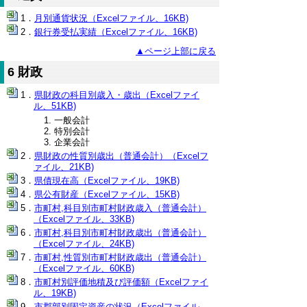
月別通貨状況（Excelファイル、16KB)
銀行券受払実績（Excelファイル、16KB)
▲ページ上部に戻る
6 財政
県財政の科目別歳入・歳出（Excelファイ
ル、51KB)
一般会計
特別会計
企業会計
県財政の性質別歳出（普通会計）（Excelフ
ァイル、21KB)
県債現在高（Excelファイル、19KB)
県公有財産（Excelファイル、15KB)
市町村,科目別市町村財政歳入（普通会計）
（Excelファイル、33KB)
市町村,科目別市町村財政歳出（普通会計）
（Excelファイル、24KB)
市町村,性質別市町村財政歳出（普通会計）
（Excelファイル、60KB)
市町村別評価地積及び評価額（Excelファイ
ル、19KB)
市郡部別固定資産の状況（Excelファイル、