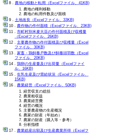
農地の移動と転用（Excelファイル、41KB)
農地の権利移動
農地の転用件数及び面積
土地改良（Excelファイル、33KB)
農作物の作付面積（Excelファイル、23KB)
市町村別米麦大豆の作付面積及び収穫量
（Excelファイル、26KB)
主要農作物の作付面積及び収穫量（Excel
ファイル、30KB)
家畜・鶏飼養戸数及び飼養頭羽数（Excel
ファイル、20KB)
鶏卵の生産量及び出荷量（Excelファイ
ル、16KB)
生乳生産及び需給状況（Excelファイル、
15KB)
農業経営（Excelファイル、50KB)
経営収支の総括
農業粗収益
農業経営費
経営の概況
主要農産物の生産概況
農家の財産（年始め）
農家の財産（購入等・参考）
分析指標
農業総産出額及び生産農業所得（Excelフ