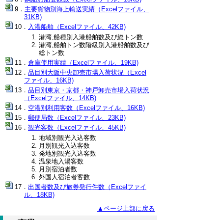
主要貨物別海上輸送実績（Excelファイル、
31KB)
入港船舶（Excelファイル、42KB)
港湾,船種別入港船舶数及び総トン数
港湾,船舶トン数階級別入港船舶数及び
総トン数
倉庫使用実績（Excelファイル、19KB)
品目別大阪中央卸売市場入荷状況（Excel
ファイル、16KB)
品目別東京・京都・神戸卸売市場入荷状況
（Excelファイル、14KB)
空港別利用客数（Excelファイル、16KB)
郵便局数（Excelファイル、23KB)
観光客数（Excelファイル、45KB)
地域別観光入込客数
月別観光入込客数
発地別観光入込客数
温泉地入湯客数
月別宿泊者数
外国人宿泊者客数
出国者数及び旅券発行件数（Excelファイ
ル、18KB)
▲ページ上部に戻る