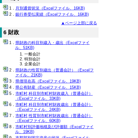
月別通貨状況（Excelファイル、16KB)
銀行券受払実績（Excelファイル、16KB)
▲ページ上部に戻る
6 財政
県財政の科目別歳入・歳出（Excelファイ
ル、51KB)
一般会計
特別会計
企業会計
県財政の性質別歳出（普通会計）（Excelフ
ァイル、21KB)
県債現在高（Excelファイル、19KB)
県公有財産（Excelファイル、15KB)
市町村,科目別市町村財政歳入（普通会計）
（Excelファイル、33KB)
市町村,科目別市町村財政歳出（普通会計）
（Excelファイル、24KB)
市町村,性質別市町村財政歳出（普通会計）
（Excelファイル、60KB)
市町村別評価地積及び評価額（Excelファイ
ル、19KB)
市郡部別固定資産の状況（Excelファイル、