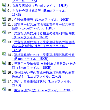
ファイル、19KB)
公務災害補償（Excelファイル、18KB)
主な社会福祉施設等（Excelファイル、
16KB)
介護保険施設（Excelファイル、14KB)
居宅サービス及び地域密着型サービス事業
所数（Excelファイル、15KB)
児童相談所における相談の種類別対応件数
（Excelファイル、16KB)
児童相談所における児童虐待相談の被虐待
者の年齢別対応件数（Excelファイル、
14KB)
福祉事務所における児童福祉関係処理件数
（Excelファイル、15KB)
児童手当受給者数,支給対象児童数及び支給
額（Excelファイル、18KB)
身体障がい児の育成医療及び未熟児の療育
医療給付（Excelファイル、20KB)
障がい者更生援護状況（Excelファイル、
21KB)
生活保護の状況（Excelファイル、42KB)
被保護世帯数及び実人員
扶助別人員
生活保護開始世帯数及び廃止世帯数
▲ページ上部に戻る