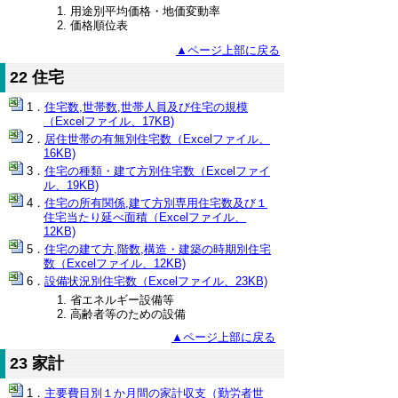
用途別平均価格・地価変動率
価格順位表
▲ページ上部に戻る
22 住宅
住宅数,世帯数,世帯人員及び住宅の規模
（Excelファイル、17KB)
居住世帯の有無別住宅数（Excelファイル、
16KB)
住宅の種類・建て方別住宅数（Excelファイ
ル、19KB)
住宅の所有関係,建て方別専用住宅数及び１
住宅当たり延べ面積（Excelファイル、
12KB)
住宅の建て方,階数,構造・建築の時期別住宅
数（Excelファイル、12KB)
設備状況別住宅数（Excelファイル、23KB)
省エネルギー設備等
高齢者等のための設備
▲ページ上部に戻る
23 家計
主要費目別１か月間の家計収支（勤労者世