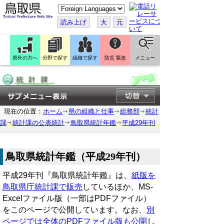
こ
の
ペ
読み上げ
大
元
ー
ジ
を
翻
訳
県外の方へ
分野で探す
組織で探す
防災 緊急
メニュー
す
る
現在の位置：
ホーム
県の組織と仕事
総務部
統計
課
統計課の公表統計
鳥取県統計年鑑
平成29年刊
鳥取県統計年鑑（平成29年刊）
平成29年刊『鳥取県統計年鑑』は、
紙版を
鳥取県庁統計課で販売
しているほか、MS-
Excelファイル版（一部はPDFファイル）
をこのページで公開しています。なお、
別
ページでは全体のPDFファイル版も公開
し