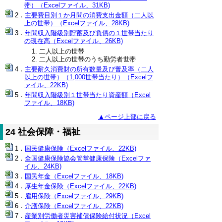
帯）（Excelファイル、31KB)
主要費目別１か月間の消費支出金額（二人以
上の世帯）（Excelファイル、28KB)
年間収入階級別貯蓄及び負債の１世帯当たり
の現在高（Excelファイル、26KB)
二人以上の世帯
二人以上の世帯のうち勤労者世帯
主要耐久消費財の所有数量及び普及率（二人
以上の世帯）（1,000世帯当たり）（Excelフ
ァイル、22KB)
年間収入階級別１世帯当たり資産額（Excel
ファイル、18KB)
▲ページ上部に戻る
24 社会保障・福祉
国民健康保険（Excelファイル、22KB)
全国健康保険協会管掌健康保険（Excelファ
イル、24KB)
国民年金（Excelファイル、18KB)
厚生年金保険（Excelファイル、22KB)
雇用保険（Excelファイル、29KB)
介護保険（Excelファイル、22KB)
産業別労働者災害補償保険給付状況（Excel