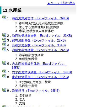
▲ページ上部に戻る
11 水産業
海面漁業経営体（Excelファイル、39KB)
市町村,経営組織別漁業経営体数
主とする漁業種類別経営体数
専業,規模別個人経営体数
海面漁業就業者数（Excelファイル、23KB)
保有漁船隻数（Excelファイル、22KB)
漁種別漁船数（Excelファイル、30KB)
海面漁業漁獲量（Excelファイル、24KB)
漁業種類別漁獲量
魚種別漁獲量
内水面漁業経営体数（Excelファイル、
14KB)
内水面漁業漁獲量（Excelファイル、14KB)
水産物流通加工（Excelファイル、15KB)
主要魚種,用途別出荷量
品目別生産量
漁業経営（Excelファイル、38KB)
収支総括
収入
支出