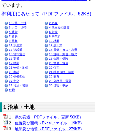
ています。
御利用にあたって（PDFファイル、62KB)
1 沿革・土地
2 気象
3 人口・世帯
4 県民経済計算
5 通貨
6 財政
7 貿易
8 事業所
9 農業
10 林業
11 水産業
12 鉱工業
13 建設業
14 電気・ガス・水道
15 情報通信
16 運輸・郵便・観光
17 商業
18 金融・保険
19 林業
20 労働・賃金
21 物価・地価
22 住宅
23 家計
24 社会保障・福祉
25 保健衛生
26 教育
27 文化
28 公務員・選挙
29 司法・警察
30 災害・事故
付録
1 沿革・土地
県の変遷（PDFファイル、更新 56KB)
位置及び面積（Excelファイル、19KB)
地勢及び地質（PDFファイル、279KB)