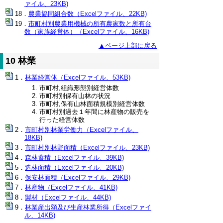
ァイル、23KB)
農業協同組合数（Excelファイル、22KB)
市町村別農業用機械の所有農家数と所有台
数（家族経営体）（Excelファイル、16KB)
▲ページ上部に戻る
10 林業
林業経営体（Excelファイル、53KB)
市町村,組織形態別経営体数
市町村別保有山林の状況
市町村,保有山林面積規模別経営体数
市町村別過去１年間に林産物の販売を
行った経営体数
市町村別林業労働力（Excelファイル、
18KB)
市町村別林野面積（Excelファイル、23KB)
森林蓄積（Excelファイル、39KB)
造林面積（Excelファイル、20KB)
保安林面積（Excelファイル、29KB)
林産物（Excelファイル、41KB)
製材（Excelファイル、44KB)
林業産出額及び生産林業所得（Excelファイ
ル、14KB)