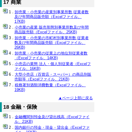
17 商業
卸売業・小売業の産業別事業所数,従業者数
及び年間商品販売額（Excelファイル、
17KB)
小売業の産業,販売形態別事業所数及び年間
商品販売額（Excelファイル、25KB)
卸売業・小売業の市町村別事業所数,従業者
数及び年間商品販売額（Excelファイル、
26KB)
卸売業・小売業の従業上の地位別従業者数
（Excelファイル、14KB)
小売店の業態,法人・個人別従業者（Excelフ
ァイル、16KB)
大型小売店（百貨店・スーパー）の商品別販
売額等（Excelファイル、21KB)
税務署別酒類消費数量（Excelファイル、
19KB)
▲ページ上部に戻る
18 金融・保険
金融機関別預金及び貸出残高（Excelファイ
ル、21KB)
国内銀行の預金・現金・貸出金（Excelファ