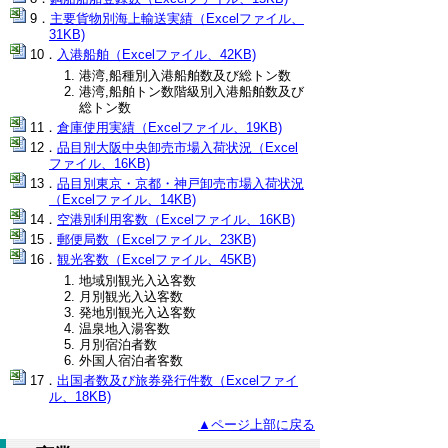
主要貨物別海上輸送実績（Excelファイル、
31KB)
入港船舶（Excelファイル、42KB)
港湾,船種別入港船舶数及び総トン数
港湾,船舶トン数階級別入港船舶数及び
総トン数
倉庫使用実績（Excelファイル、19KB)
品目別大阪中央卸売市場入荷状況（Excel
ファイル、16KB)
品目別東京・京都・神戸卸売市場入荷状況
（Excelファイル、14KB)
空港別利用客数（Excelファイル、16KB)
郵便局数（Excelファイル、23KB)
観光客数（Excelファイル、45KB)
地域別観光入込客数
月別観光入込客数
発地別観光入込客数
温泉地入湯客数
月別宿泊者数
外国人宿泊者客数
出国者数及び旅券発行件数（Excelファイ
ル、18KB)
▲ページ上部に戻る