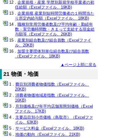
企業規模・産業,学歴別新規学校卒業者の初
任給額（Excelファイル、19KB)
企業規模,産業別短時間労働者の１時間当た
り所定内給与額（Excelファイル、 18KB)
職種別常用労働者数及び平均年齢・勤続年
数・実労働時間数・きまって支給する現金給
与額等（Excelファイル、26KB)
産業別組合数及び組合員数（Excelファイ
ル、20KB)
加盟主要団体別単位組合数及び組合員数
（Excelファイル、18KB)
▲ページ上部に戻る
21 物価・地価
費目別消費者物価指数（Excelファイル、
20KB)
消費者物価地域差指数（Excelファイル、
16KB)
月別価格及び年平均店舗形態別価格（Excel
ファイル、17KB)
主要品目別小売価格（鳥取市）（Excelファ
イル、63KB)
サービス料金（Excelファイル、18KB)
地価の動向（Excelファイル、21KB)