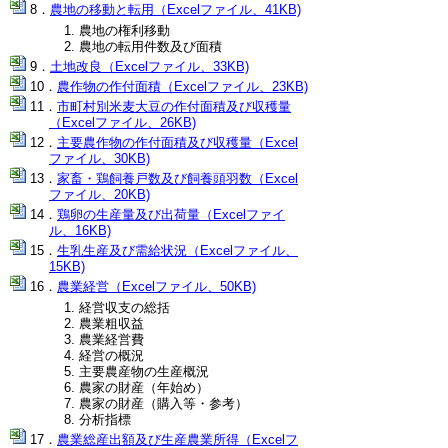
農地の移動と転用（Excelファイル、41KB)
農地の権利移動
農地の転用件数及び面積
土地改良（Excelファイル、33KB)
農作物の作付面積（Excelファイル、23KB)
市町村別米麦大豆の作付面積及び収穫量
（Excelファイル、26KB)
主要農作物の作付面積及び収穫量（Excel
ファイル、30KB)
家畜・鶏飼養戸数及び飼養頭羽数（Excel
ファイル、20KB)
鶏卵の生産量及び出荷量（Excelファイ
ル、16KB)
生乳生産及び需給状況（Excelファイル、
15KB)
農業経営（Excelファイル、50KB)
経営収支の総括
農業粗収益
農業経営費
経営の概況
主要農産物の生産概況
農家の財産（年始め）
農家の財産（購入等・参考）
分析指標
農業総産出額及び生産農業所得（Excelフ