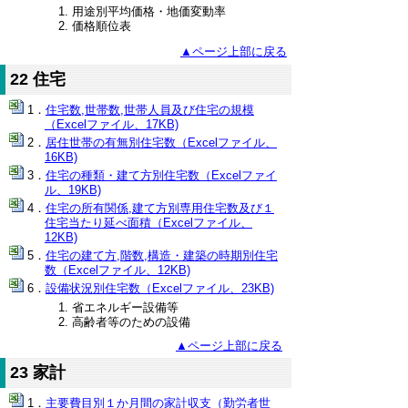
用途別平均価格・地価変動率
価格順位表
▲ページ上部に戻る
22 住宅
住宅数,世帯数,世帯人員及び住宅の規模
（Excelファイル、17KB)
居住世帯の有無別住宅数（Excelファイル、
16KB)
住宅の種類・建て方別住宅数（Excelファイ
ル、19KB)
住宅の所有関係,建て方別専用住宅数及び１
住宅当たり延べ面積（Excelファイル、
12KB)
住宅の建て方,階数,構造・建築の時期別住宅
数（Excelファイル、12KB)
設備状況別住宅数（Excelファイル、23KB)
省エネルギー設備等
高齢者等のための設備
▲ページ上部に戻る
23 家計
主要費目別１か月間の家計収支（勤労者世