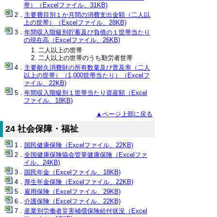
帯）（Excelファイル、31KB)
主要費目別１か月間の消費支出金額（二人以
上の世帯）（Excelファイル、28KB)
年間収入階級別貯蓄及び負債の１世帯当たり
の現在高（Excelファイル、26KB)
二人以上の世帯
二人以上の世帯のうち勤労者世帯
主要耐久消費財の所有数量及び普及率（二人
以上の世帯）（1,000世帯当たり）（Excelフ
ァイル、22KB)
年間収入階級別１世帯当たり資産額（Excel
ファイル、18KB)
▲ページ上部に戻る
24 社会保障・福祉
国民健康保険（Excelファイル、22KB)
全国健康保険協会管掌健康保険（Excelファ
イル、24KB)
国民年金（Excelファイル、18KB)
厚生年金保険（Excelファイル、22KB)
雇用保険（Excelファイル、29KB)
介護保険（Excelファイル、22KB)
産業別労働者災害補償保険給付状況（Excel