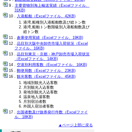
主要貨物別海上輸送実績（Excelファイル、
31KB)
入港船舶（Excelファイル、42KB)
港湾,船種別入港船舶数及び総トン数
港湾,船舶トン数階級別入港船舶数及び
総トン数
倉庫使用実績（Excelファイル、19KB)
品目別大阪中央卸売市場入荷状況（Excel
ファイル、16KB)
品目別東京・京都・神戸卸売市場入荷状況
（Excelファイル、14KB)
空港別利用客数（Excelファイル、16KB)
郵便局数（Excelファイル、23KB)
観光客数（Excelファイル、45KB)
地域別観光入込客数
月別観光入込客数
発地別観光入込客数
温泉地入湯客数
月別宿泊者数
外国人宿泊者客数
出国者数及び旅券発行件数（Excelファイ
ル、18KB)
▲ページ上部に戻る