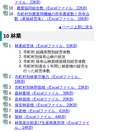
ァイル、23KB)
農業協同組合数（Excelファイル、22KB)
市町村別農業用機械の所有農家数と所有台
数（家族経営体）（Excelファイル、16KB)
▲ページ上部に戻る
10 林業
林業経営体（Excelファイル、53KB)
市町村,組織形態別経営体数
市町村別保有山林の状況
市町村,保有山林面積規模別経営体数
市町村別過去１年間に林産物の販売を
行った経営体数
市町村別林業労働力（Excelファイル、
18KB)
市町村別林野面積（Excelファイル、23KB)
森林蓄積（Excelファイル、39KB)
造林面積（Excelファイル、20KB)
保安林面積（Excelファイル、29KB)
林産物（Excelファイル、41KB)
製材（Excelファイル、44KB)
林業産出額及び生産林業所得（Excelファイ
ル、14KB)