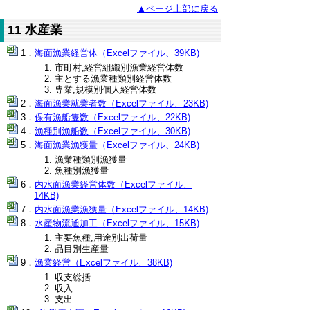
▲ページ上部に戻る
11 水産業
海面漁業経営体（Excelファイル、39KB)
市町村,経営組織別漁業経営体数
主とする漁業種類別経営体数
専業,規模別個人経営体数
海面漁業就業者数（Excelファイル、23KB)
保有漁船隻数（Excelファイル、22KB)
漁種別漁船数（Excelファイル、30KB)
海面漁業漁獲量（Excelファイル、24KB)
漁業種類別漁獲量
魚種別漁獲量
内水面漁業経営体数（Excelファイル、
14KB)
内水面漁業漁獲量（Excelファイル、14KB)
水産物流通加工（Excelファイル、15KB)
主要魚種,用途別出荷量
品目別生産量
漁業経営（Excelファイル、38KB)
収支総括
収入
支出