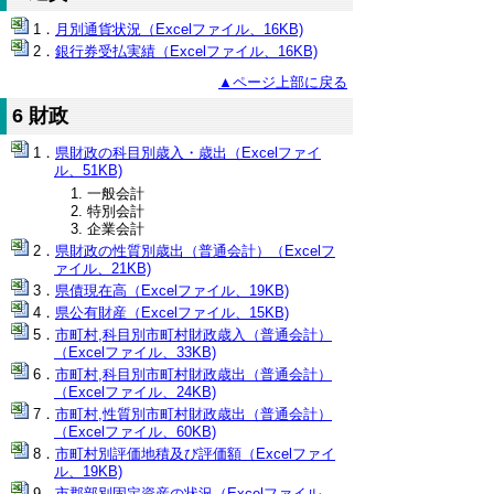
月別通貨状況（Excelファイル、16KB)
銀行券受払実績（Excelファイル、16KB)
▲ページ上部に戻る
6 財政
県財政の科目別歳入・歳出（Excelファイ
ル、51KB)
一般会計
特別会計
企業会計
県財政の性質別歳出（普通会計）（Excelフ
ァイル、21KB)
県債現在高（Excelファイル、19KB)
県公有財産（Excelファイル、15KB)
市町村,科目別市町村財政歳入（普通会計）
（Excelファイル、33KB)
市町村,科目別市町村財政歳出（普通会計）
（Excelファイル、24KB)
市町村,性質別市町村財政歳出（普通会計）
（Excelファイル、60KB)
市町村別評価地積及び評価額（Excelファイ
ル、19KB)
市郡部別固定資産の状況（Excelファイル、