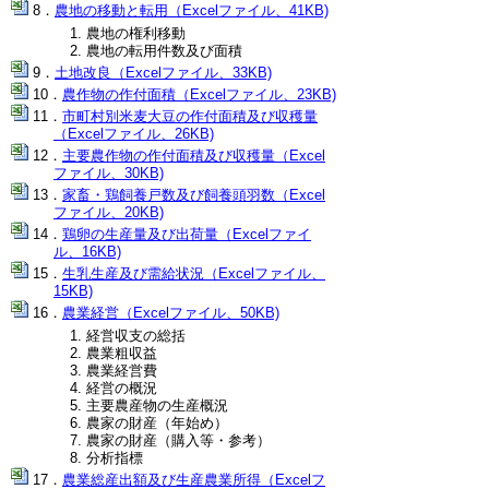
農地の移動と転用（Excelファイル、41KB)
農地の権利移動
農地の転用件数及び面積
土地改良（Excelファイル、33KB)
農作物の作付面積（Excelファイル、23KB)
市町村別米麦大豆の作付面積及び収穫量
（Excelファイル、26KB)
主要農作物の作付面積及び収穫量（Excel
ファイル、30KB)
家畜・鶏飼養戸数及び飼養頭羽数（Excel
ファイル、20KB)
鶏卵の生産量及び出荷量（Excelファイ
ル、16KB)
生乳生産及び需給状況（Excelファイル、
15KB)
農業経営（Excelファイル、50KB)
経営収支の総括
農業粗収益
農業経営費
経営の概況
主要農産物の生産概況
農家の財産（年始め）
農家の財産（購入等・参考）
分析指標
農業総産出額及び生産農業所得（Excelフ