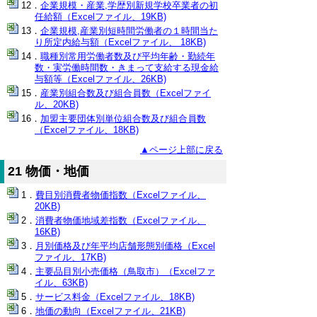
企業規模・産業,学歴別新規学校卒業者の初
任給額（Excelファイル、19KB)
企業規模,産業別短時間労働者の１時間当た
り所定内給与額（Excelファイル、 18KB)
職種別常用労働者数及び平均年齢・勤続年
数・実労働時間数・きまって支給する現金給
与額等（Excelファイル、26KB)
産業別組合数及び組合員数（Excelファイ
ル、20KB)
加盟主要団体別単位組合数及び組合員数
（Excelファイル、18KB)
▲ページ上部に戻る
21 物価・地価
費目別消費者物価指数（Excelファイル、
20KB)
消費者物価地域差指数（Excelファイル、
16KB)
月別価格及び年平均店舗形態別価格（Excel
ファイル、17KB)
主要品目別小売価格（鳥取市）（Excelファ
イル、63KB)
サービス料金（Excelファイル、18KB)
地価の動向（Excelファイル、21KB)