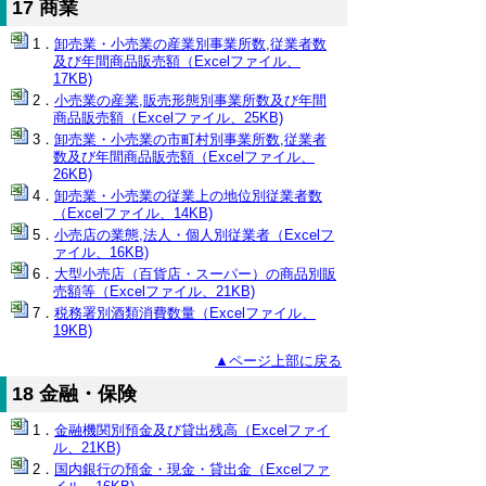
17 商業
卸売業・小売業の産業別事業所数,従業者数
及び年間商品販売額（Excelファイル、
17KB)
小売業の産業,販売形態別事業所数及び年間
商品販売額（Excelファイル、25KB)
卸売業・小売業の市町村別事業所数,従業者
数及び年間商品販売額（Excelファイル、
26KB)
卸売業・小売業の従業上の地位別従業者数
（Excelファイル、14KB)
小売店の業態,法人・個人別従業者（Excelフ
ァイル、16KB)
大型小売店（百貨店・スーパー）の商品別販
売額等（Excelファイル、21KB)
税務署別酒類消費数量（Excelファイル、
19KB)
▲ページ上部に戻る
18 金融・保険
金融機関別預金及び貸出残高（Excelファイ
ル、21KB)
国内銀行の預金・現金・貸出金（Excelファ