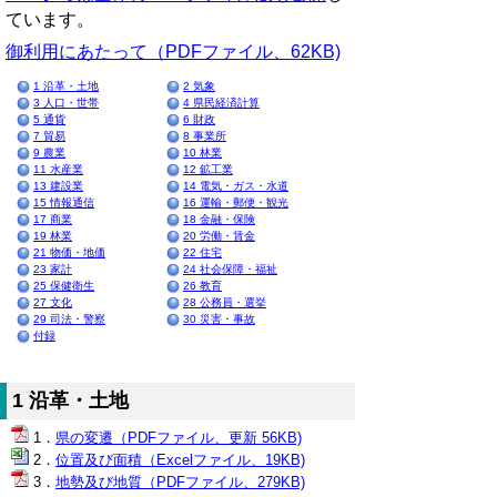
ています。
御利用にあたって（PDFファイル、62KB)
1 沿革・土地
2 気象
3 人口・世帯
4 県民経済計算
5 通貨
6 財政
7 貿易
8 事業所
9 農業
10 林業
11 水産業
12 鉱工業
13 建設業
14 電気・ガス・水道
15 情報通信
16 運輸・郵便・観光
17 商業
18 金融・保険
19 林業
20 労働・賃金
21 物価・地価
22 住宅
23 家計
24 社会保障・福祉
25 保健衛生
26 教育
27 文化
28 公務員・選挙
29 司法・警察
30 災害・事故
付録
1 沿革・土地
県の変遷（PDFファイル、更新 56KB)
位置及び面積（Excelファイル、19KB)
地勢及び地質（PDFファイル、279KB)