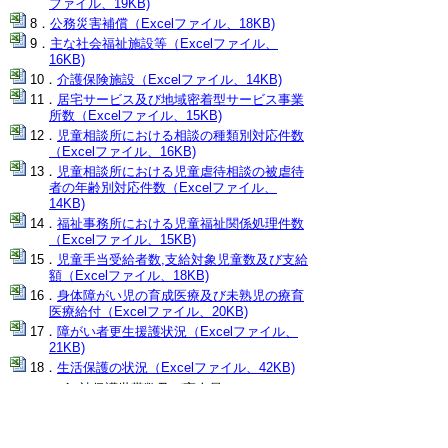
ファイル、19KB)
公務災害補償（Excelファイル、18KB)
主な社会福祉施設等（Excelファイル、
16KB)
介護保険施設（Excelファイル、14KB)
居宅サービス及び地域密着型サービス事業
所数（Excelファイル、15KB)
児童相談所における相談の種類別対応件数
（Excelファイル、16KB)
児童相談所における児童虐待相談の被虐待
者の年齢別対応件数（Excelファイル、
14KB)
福祉事務所における児童福祉関係処理件数
（Excelファイル、15KB)
児童手当受給者数,支給対象児童数及び支給
額（Excelファイル、18KB)
身体障がい児の育成医療及び未熟児の療育
医療給付（Excelファイル、20KB)
障がい者更生援護状況（Excelファイル、
21KB)
生活保護の状況（Excelファイル、42KB)
被保護世帯数及び実人員
扶助別人員
生活保護開始世帯数及び廃止世帯数
▲ページ上部に戻る