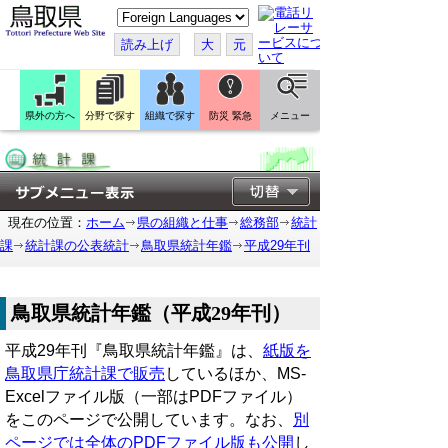
こ
の
ペ
読み上げ
大
元
ー
ジ
を
翻
訳
県外の方へ
分野で探す
組織で探す
防災 緊急
メニュー
す
る
現在の位置：
ホーム
県の組織と仕事
総務部
統計
課
統計課の公表統計
鳥取県統計年鑑
平成29年刊
鳥取県統計年鑑（平成29年刊）
平成29年刊『鳥取県統計年鑑』は、
紙版を
鳥取県庁統計課で販売
しているほか、MS-
Excelファイル版（一部はPDFファイル）
をこのページで公開しています。なお、
別
ページでは全体のPDFファイル版も公開
し