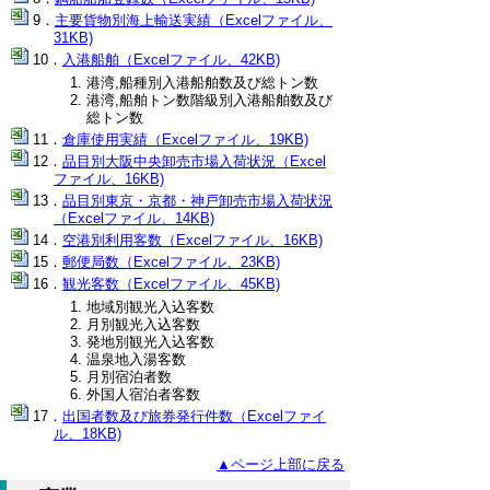
主要貨物別海上輸送実績（Excelファイル、
31KB)
入港船舶（Excelファイル、42KB)
港湾,船種別入港船舶数及び総トン数
港湾,船舶トン数階級別入港船舶数及び
総トン数
倉庫使用実績（Excelファイル、19KB)
品目別大阪中央卸売市場入荷状況（Excel
ファイル、16KB)
品目別東京・京都・神戸卸売市場入荷状況
（Excelファイル、14KB)
空港別利用客数（Excelファイル、16KB)
郵便局数（Excelファイル、23KB)
観光客数（Excelファイル、45KB)
地域別観光入込客数
月別観光入込客数
発地別観光入込客数
温泉地入湯客数
月別宿泊者数
外国人宿泊者客数
出国者数及び旅券発行件数（Excelファイ
ル、18KB)
▲ページ上部に戻る