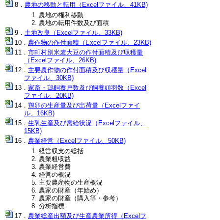
農地の移動と転用（Excelファイル、41KB)
農地の権利移動
農地の転用件数及び面積
土地改良（Excelファイル、33KB)
農作物の作付面積（Excelファイル、23KB)
市町村別米麦大豆の作付面積及び収穫量
（Excelファイル、26KB)
主要農作物の作付面積及び収穫量（Excel
ファイル、30KB)
家畜・鶏飼養戸数及び飼養頭羽数（Excel
ファイル、20KB)
鶏卵の生産量及び出荷量（Excelファイ
ル、16KB)
生乳生産及び需給状況（Excelファイル、
15KB)
農業経営（Excelファイル、50KB)
経営収支の総括
農業粗収益
農業経営費
経営の概況
主要農産物の生産概況
農家の財産（年始め）
農家の財産（購入等・参考）
分析指標
農業総産出額及び生産農業所得（Excelフ