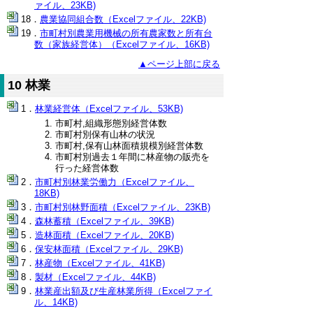
ァイル、23KB)
農業協同組合数（Excelファイル、22KB)
市町村別農業用機械の所有農家数と所有台
数（家族経営体）（Excelファイル、16KB)
▲ページ上部に戻る
10 林業
林業経営体（Excelファイル、53KB)
市町村,組織形態別経営体数
市町村別保有山林の状況
市町村,保有山林面積規模別経営体数
市町村別過去１年間に林産物の販売を
行った経営体数
市町村別林業労働力（Excelファイル、
18KB)
市町村別林野面積（Excelファイル、23KB)
森林蓄積（Excelファイル、39KB)
造林面積（Excelファイル、20KB)
保安林面積（Excelファイル、29KB)
林産物（Excelファイル、41KB)
製材（Excelファイル、44KB)
林業産出額及び生産林業所得（Excelファイ
ル、14KB)