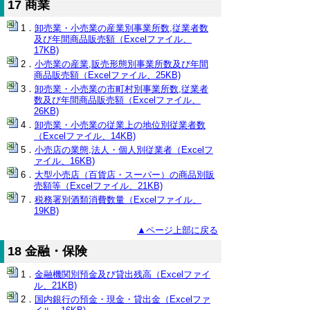
17 商業
卸売業・小売業の産業別事業所数,従業者数
及び年間商品販売額（Excelファイル、
17KB)
小売業の産業,販売形態別事業所数及び年間
商品販売額（Excelファイル、25KB)
卸売業・小売業の市町村別事業所数,従業者
数及び年間商品販売額（Excelファイル、
26KB)
卸売業・小売業の従業上の地位別従業者数
（Excelファイル、14KB)
小売店の業態,法人・個人別従業者（Excelフ
ァイル、16KB)
大型小売店（百貨店・スーパー）の商品別販
売額等（Excelファイル、21KB)
税務署別酒類消費数量（Excelファイル、
19KB)
▲ページ上部に戻る
18 金融・保険
金融機関別預金及び貸出残高（Excelファイ
ル、21KB)
国内銀行の預金・現金・貸出金（Excelファ