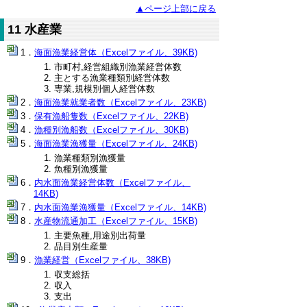
▲ページ上部に戻る
11 水産業
海面漁業経営体（Excelファイル、39KB)
市町村,経営組織別漁業経営体数
主とする漁業種類別経営体数
専業,規模別個人経営体数
海面漁業就業者数（Excelファイル、23KB)
保有漁船隻数（Excelファイル、22KB)
漁種別漁船数（Excelファイル、30KB)
海面漁業漁獲量（Excelファイル、24KB)
漁業種類別漁獲量
魚種別漁獲量
内水面漁業経営体数（Excelファイル、
14KB)
内水面漁業漁獲量（Excelファイル、14KB)
水産物流通加工（Excelファイル、15KB)
主要魚種,用途別出荷量
品目別生産量
漁業経営（Excelファイル、38KB)
収支総括
収入
支出