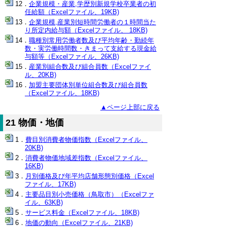
企業規模・産業,学歴別新規学校卒業者の初
任給額（Excelファイル、19KB)
企業規模,産業別短時間労働者の１時間当た
り所定内給与額（Excelファイル、 18KB)
職種別常用労働者数及び平均年齢・勤続年
数・実労働時間数・きまって支給する現金給
与額等（Excelファイル、26KB)
産業別組合数及び組合員数（Excelファイ
ル、20KB)
加盟主要団体別単位組合数及び組合員数
（Excelファイル、18KB)
▲ページ上部に戻る
21 物価・地価
費目別消費者物価指数（Excelファイル、
20KB)
消費者物価地域差指数（Excelファイル、
16KB)
月別価格及び年平均店舗形態別価格（Excel
ファイル、17KB)
主要品目別小売価格（鳥取市）（Excelファ
イル、63KB)
サービス料金（Excelファイル、18KB)
地価の動向（Excelファイル、21KB)