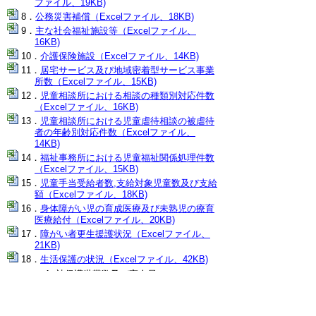
ファイル、19KB)
公務災害補償（Excelファイル、18KB)
主な社会福祉施設等（Excelファイル、
16KB)
介護保険施設（Excelファイル、14KB)
居宅サービス及び地域密着型サービス事業
所数（Excelファイル、15KB)
児童相談所における相談の種類別対応件数
（Excelファイル、16KB)
児童相談所における児童虐待相談の被虐待
者の年齢別対応件数（Excelファイル、
14KB)
福祉事務所における児童福祉関係処理件数
（Excelファイル、15KB)
児童手当受給者数,支給対象児童数及び支給
額（Excelファイル、18KB)
身体障がい児の育成医療及び未熟児の療育
医療給付（Excelファイル、20KB)
障がい者更生援護状況（Excelファイル、
21KB)
生活保護の状況（Excelファイル、42KB)
被保護世帯数及び実人員
扶助別人員
生活保護開始世帯数及び廃止世帯数
▲ページ上部に戻る