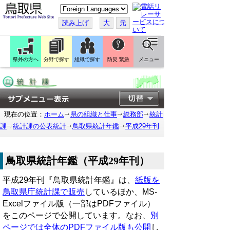
こ
の
ペ
読み上げ
大
元
ー
ジ
を
翻
訳
県外の方へ
分野で探す
組織で探す
防災 緊急
メニュー
す
る
現在の位置：
ホーム
県の組織と仕事
総務部
統計
課
統計課の公表統計
鳥取県統計年鑑
平成29年刊
鳥取県統計年鑑（平成29年刊）
平成29年刊『鳥取県統計年鑑』は、
紙版を
鳥取県庁統計課で販売
しているほか、MS-
Excelファイル版（一部はPDFファイル）
をこのページで公開しています。なお、
別
ページでは全体のPDFファイル版も公開
し