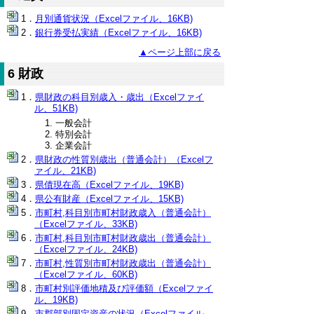
月別通貨状況（Excelファイル、16KB)
銀行券受払実績（Excelファイル、16KB)
▲ページ上部に戻る
6 財政
県財政の科目別歳入・歳出（Excelファイ
ル、51KB)
一般会計
特別会計
企業会計
県財政の性質別歳出（普通会計）（Excelフ
ァイル、21KB)
県債現在高（Excelファイル、19KB)
県公有財産（Excelファイル、15KB)
市町村,科目別市町村財政歳入（普通会計）
（Excelファイル、33KB)
市町村,科目別市町村財政歳出（普通会計）
（Excelファイル、24KB)
市町村,性質別市町村財政歳出（普通会計）
（Excelファイル、60KB)
市町村別評価地積及び評価額（Excelファイ
ル、19KB)
市郡部別固定資産の状況（Excelファイル、