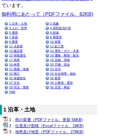
ています。
御利用にあたって（PDFファイル、62KB)
1 沿革・土地
2 気象
3 人口・世帯
4 県民経済計算
5 通貨
6 財政
7 貿易
8 事業所
9 農業
10 林業
11 水産業
12 鉱工業
13 建設業
14 電気・ガス・水道
15 情報通信
16 運輸・郵便・観光
17 商業
18 金融・保険
19 林業
20 労働・賃金
21 物価・地価
22 住宅
23 家計
24 社会保障・福祉
25 保健衛生
26 教育
27 文化
28 公務員・選挙
29 司法・警察
30 災害・事故
付録
1 沿革・土地
県の変遷（PDFファイル、更新 56KB)
位置及び面積（Excelファイル、19KB)
地勢及び地質（PDFファイル、279KB)