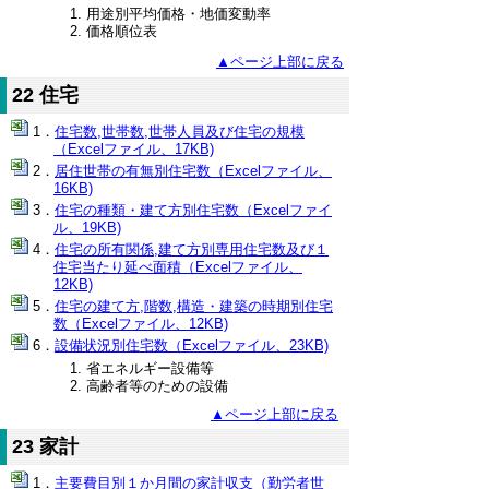
用途別平均価格・地価変動率
価格順位表
▲ページ上部に戻る
22 住宅
住宅数,世帯数,世帯人員及び住宅の規模
（Excelファイル、17KB)
居住世帯の有無別住宅数（Excelファイル、
16KB)
住宅の種類・建て方別住宅数（Excelファイ
ル、19KB)
住宅の所有関係,建て方別専用住宅数及び１
住宅当たり延べ面積（Excelファイル、
12KB)
住宅の建て方,階数,構造・建築の時期別住宅
数（Excelファイル、12KB)
設備状況別住宅数（Excelファイル、23KB)
省エネルギー設備等
高齢者等のための設備
▲ページ上部に戻る
23 家計
主要費目別１か月間の家計収支（勤労者世