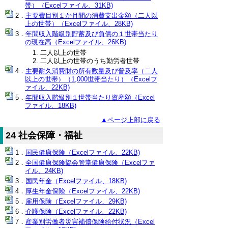
帯）（Excelファイル、31KB)
主要費目別１か月間の消費支出金額（二人以
上の世帯）（Excelファイル、28KB)
年間収入階級別貯蓄及び負債の１世帯当たり
の現在高（Excelファイル、26KB)
二人以上の世帯
二人以上の世帯のうち勤労者世帯
主要耐久消費財の所有数量及び普及率（二人
以上の世帯）（1,000世帯当たり）（Excelフ
ァイル、22KB)
年間収入階級別１世帯当たり資産額（Excel
ファイル、18KB)
▲ページ上部に戻る
24 社会保障・福祉
国民健康保険（Excelファイル、22KB)
全国健康保険協会管掌健康保険（Excelファ
イル、24KB)
国民年金（Excelファイル、18KB)
厚生年金保険（Excelファイル、22KB)
雇用保険（Excelファイル、29KB)
介護保険（Excelファイル、22KB)
産業別労働者災害補償保険給付状況（Excel