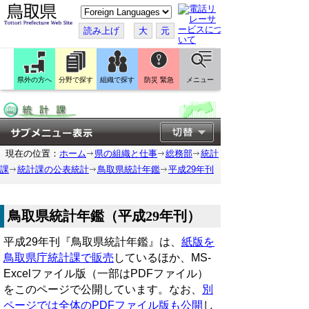
こ
の
ペ
読み上げ
大
元
ー
ジ
を
翻
訳
県外の方へ
分野で探す
組織で探す
防災 緊急
メニュー
す
る
現在の位置：
ホーム
県の組織と仕事
総務部
統計
課
統計課の公表統計
鳥取県統計年鑑
平成29年刊
鳥取県統計年鑑（平成29年刊）
平成29年刊『鳥取県統計年鑑』は、
紙版を
鳥取県庁統計課で販売
しているほか、MS-
Excelファイル版（一部はPDFファイル）
をこのページで公開しています。なお、
別
ページでは全体のPDFファイル版も公開
し