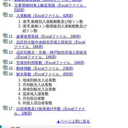
主要貨物別海上輸送実績（Excelファイル、
31KB)
入港船舶（Excelファイル、42KB)
港湾,船種別入港船舶数及び総トン数
港湾,船舶トン数階級別入港船舶数及び
総トン数
倉庫使用実績（Excelファイル、19KB)
品目別大阪中央卸売市場入荷状況（Excel
ファイル、16KB)
品目別東京・京都・神戸卸売市場入荷状況
（Excelファイル、14KB)
空港別利用客数（Excelファイル、16KB)
郵便局数（Excelファイル、23KB)
観光客数（Excelファイル、45KB)
地域別観光入込客数
月別観光入込客数
発地別観光入込客数
温泉地入湯客数
月別宿泊者数
外国人宿泊者客数
出国者数及び旅券発行件数（Excelファイ
ル、18KB)
▲ページ上部に戻る