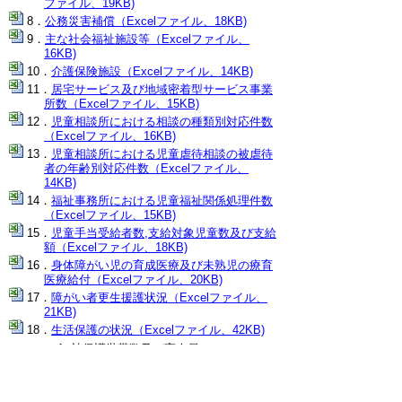
ファイル、19KB)
公務災害補償（Excelファイル、18KB)
主な社会福祉施設等（Excelファイル、
16KB)
介護保険施設（Excelファイル、14KB)
居宅サービス及び地域密着型サービス事業
所数（Excelファイル、15KB)
児童相談所における相談の種類別対応件数
（Excelファイル、16KB)
児童相談所における児童虐待相談の被虐待
者の年齢別対応件数（Excelファイル、
14KB)
福祉事務所における児童福祉関係処理件数
（Excelファイル、15KB)
児童手当受給者数,支給対象児童数及び支給
額（Excelファイル、18KB)
身体障がい児の育成医療及び未熟児の療育
医療給付（Excelファイル、20KB)
障がい者更生援護状況（Excelファイル、
21KB)
生活保護の状況（Excelファイル、42KB)
被保護世帯数及び実人員
扶助別人員
生活保護開始世帯数及び廃止世帯数
▲ページ上部に戻る