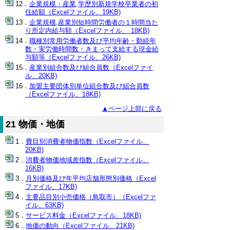
企業規模・産業,学歴別新規学校卒業者の初
任給額（Excelファイル、19KB)
企業規模,産業別短時間労働者の１時間当た
り所定内給与額（Excelファイル、 18KB)
職種別常用労働者数及び平均年齢・勤続年
数・実労働時間数・きまって支給する現金給
与額等（Excelファイル、26KB)
産業別組合数及び組合員数（Excelファイ
ル、20KB)
加盟主要団体別単位組合数及び組合員数
（Excelファイル、18KB)
▲ページ上部に戻る
21 物価・地価
費目別消費者物価指数（Excelファイル、
20KB)
消費者物価地域差指数（Excelファイル、
16KB)
月別価格及び年平均店舗形態別価格（Excel
ファイル、17KB)
主要品目別小売価格（鳥取市）（Excelファ
イル、63KB)
サービス料金（Excelファイル、18KB)
地価の動向（Excelファイル、21KB)