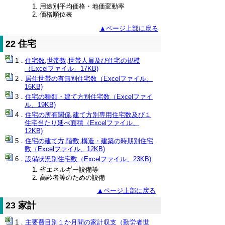
用途別平均価格・地価変動率
価格順位表
▲ページ上部に戻る
22 住宅
住宅数,世帯数,世帯人員及び住宅の規模
（Excelファイル、17KB)
居住世帯の有無別住宅数（Excelファイル、
16KB)
住宅の種類・建て方別住宅数（Excelファイ
ル、19KB)
住宅の所有関係,建て方別専用住宅数及び１
住宅当たり延べ面積（Excelファイル、
12KB)
住宅の建て方,階数,構造・建築の時期別住宅
数（Excelファイル、12KB)
設備状況別住宅数（Excelファイル、23KB)
省エネルギー設備等
高齢者等のための設備
▲ページ上部に戻る
23 家計
主要費目別１か月間の家計収支（勤労者世