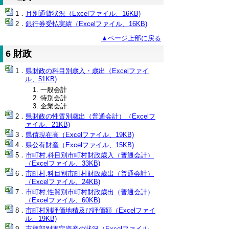
月別通貨状況（Excelファイル、16KB)
銀行券受払実績（Excelファイル、16KB)
▲ページ上部に戻る
6 財政
県財政の科目別歳入・歳出（Excelファイ
ル、51KB)
一般会計
特別会計
企業会計
県財政の性質別歳出（普通会計）（Excelフ
ァイル、21KB)
県債現在高（Excelファイル、19KB)
県公有財産（Excelファイル、15KB)
市町村,科目別市町村財政歳入（普通会計）
（Excelファイル、33KB)
市町村,科目別市町村財政歳出（普通会計）
（Excelファイル、24KB)
市町村,性質別市町村財政歳出（普通会計）
（Excelファイル、60KB)
市町村別評価地積及び評価額（Excelファイ
ル、19KB)
市郡部別固定資産の状況（Excelファイル、