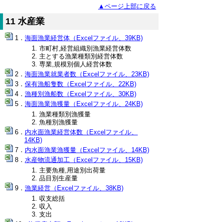
▲ページ上部に戻る
11 水産業
海面漁業経営体（Excelファイル、39KB)
市町村,経営組織別漁業経営体数
主とする漁業種類別経営体数
専業,規模別個人経営体数
海面漁業就業者数（Excelファイル、23KB)
保有漁船隻数（Excelファイル、22KB)
漁種別漁船数（Excelファイル、30KB)
海面漁業漁獲量（Excelファイル、24KB)
漁業種類別漁獲量
魚種別漁獲量
内水面漁業経営体数（Excelファイル、
14KB)
内水面漁業漁獲量（Excelファイル、14KB)
水産物流通加工（Excelファイル、15KB)
主要魚種,用途別出荷量
品目別生産量
漁業経営（Excelファイル、38KB)
収支総括
収入
支出