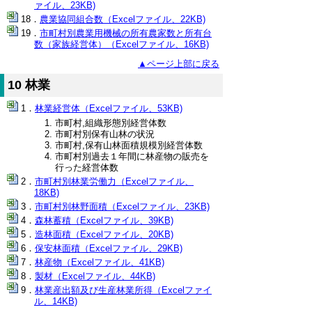
ァイル、23KB)
農業協同組合数（Excelファイル、22KB)
市町村別農業用機械の所有農家数と所有台
数（家族経営体）（Excelファイル、16KB)
▲ページ上部に戻る
10 林業
林業経営体（Excelファイル、53KB)
市町村,組織形態別経営体数
市町村別保有山林の状況
市町村,保有山林面積規模別経営体数
市町村別過去１年間に林産物の販売を
行った経営体数
市町村別林業労働力（Excelファイル、
18KB)
市町村別林野面積（Excelファイル、23KB)
森林蓄積（Excelファイル、39KB)
造林面積（Excelファイル、20KB)
保安林面積（Excelファイル、29KB)
林産物（Excelファイル、41KB)
製材（Excelファイル、44KB)
林業産出額及び生産林業所得（Excelファイ
ル、14KB)