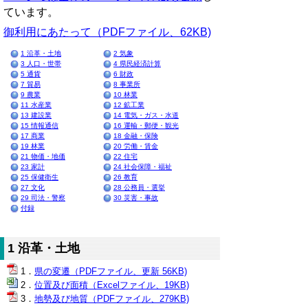
ています。
御利用にあたって（PDFファイル、62KB)
1 沿革・土地
2 気象
3 人口・世帯
4 県民経済計算
5 通貨
6 財政
7 貿易
8 事業所
9 農業
10 林業
11 水産業
12 鉱工業
13 建設業
14 電気・ガス・水道
15 情報通信
16 運輸・郵便・観光
17 商業
18 金融・保険
19 林業
20 労働・賃金
21 物価・地価
22 住宅
23 家計
24 社会保障・福祉
25 保健衛生
26 教育
27 文化
28 公務員・選挙
29 司法・警察
30 災害・事故
付録
1 沿革・土地
県の変遷（PDFファイル、更新 56KB)
位置及び面積（Excelファイル、19KB)
地勢及び地質（PDFファイル、279KB)