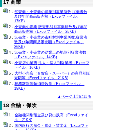
17 商業
卸売業・小売業の産業別事業所数,従業者数
及び年間商品販売額（Excelファイル、
17KB)
小売業の産業,販売形態別事業所数及び年間
商品販売額（Excelファイル、25KB)
卸売業・小売業の市町村別事業所数,従業者
数及び年間商品販売額（Excelファイル、
26KB)
卸売業・小売業の従業上の地位別従業者数
（Excelファイル、14KB)
小売店の業態,法人・個人別従業者（Excelフ
ァイル、16KB)
大型小売店（百貨店・スーパー）の商品別販
売額等（Excelファイル、21KB)
税務署別酒類消費数量（Excelファイル、
19KB)
▲ページ上部に戻る
18 金融・保険
金融機関別預金及び貸出残高（Excelファイ
ル、21KB)
国内銀行の預金・現金・貸出金（Excelファ