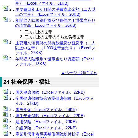
帯）（Excelファイル、31KB)
主要費目別１か月間の消費支出金額（二人以
上の世帯）（Excelファイル、28KB)
年間収入階級別貯蓄及び負債の１世帯当たり
の現在高（Excelファイル、26KB)
二人以上の世帯
二人以上の世帯のうち勤労者世帯
主要耐久消費財の所有数量及び普及率（二人
以上の世帯）（1,000世帯当たり）（Excelフ
ァイル、22KB)
年間収入階級別１世帯当たり資産額（Excel
ファイル、18KB)
▲ページ上部に戻る
24 社会保障・福祉
国民健康保険（Excelファイル、22KB)
全国健康保険協会管掌健康保険（Excelファ
イル、24KB)
国民年金（Excelファイル、18KB)
厚生年金保険（Excelファイル、22KB)
雇用保険（Excelファイル、29KB)
介護保険（Excelファイル、22KB)
産業別労働者災害補償保険給付状況（Excel