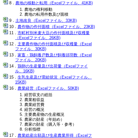
農地の移動と転用（Excelファイル、41KB)
農地の権利移動
農地の転用件数及び面積
土地改良（Excelファイル、33KB)
農作物の作付面積（Excelファイル、23KB)
市町村別米麦大豆の作付面積及び収穫量
（Excelファイル、26KB)
主要農作物の作付面積及び収穫量（Excel
ファイル、30KB)
家畜・鶏飼養戸数及び飼養頭羽数（Excel
ファイル、20KB)
鶏卵の生産量及び出荷量（Excelファイ
ル、16KB)
生乳生産及び需給状況（Excelファイル、
15KB)
農業経営（Excelファイル、50KB)
経営収支の総括
農業粗収益
農業経営費
経営の概況
主要農産物の生産概況
農家の財産（年始め）
農家の財産（購入等・参考）
分析指標
農業総産出額及び生産農業所得（Excelフ