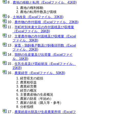
農地の移動と転用（Excelファイル、41KB)
農地の権利移動
農地の転用件数及び面積
土地改良（Excelファイル、33KB)
農作物の作付面積（Excelファイル、23KB)
市町村別米麦大豆の作付面積及び収穫量
（Excelファイル、26KB)
主要農作物の作付面積及び収穫量（Excel
ファイル、30KB)
家畜・鶏飼養戸数及び飼養頭羽数（Excel
ファイル、20KB)
鶏卵の生産量及び出荷量（Excelファイ
ル、16KB)
生乳生産及び需給状況（Excelファイル、
15KB)
農業経営（Excelファイル、50KB)
経営収支の総括
農業粗収益
農業経営費
経営の概況
主要農産物の生産概況
農家の財産（年始め）
農家の財産（購入等・参考）
分析指標
農業総産出額及び生産農業所得（Excelフ