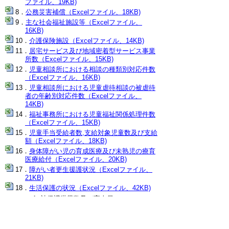
ファイル、19KB)
公務災害補償（Excelファイル、18KB)
主な社会福祉施設等（Excelファイル、
16KB)
介護保険施設（Excelファイル、14KB)
居宅サービス及び地域密着型サービス事業
所数（Excelファイル、15KB)
児童相談所における相談の種類別対応件数
（Excelファイル、16KB)
児童相談所における児童虐待相談の被虐待
者の年齢別対応件数（Excelファイル、
14KB)
福祉事務所における児童福祉関係処理件数
（Excelファイル、15KB)
児童手当受給者数,支給対象児童数及び支給
額（Excelファイル、18KB)
身体障がい児の育成医療及び未熟児の療育
医療給付（Excelファイル、20KB)
障がい者更生援護状況（Excelファイル、
21KB)
生活保護の状況（Excelファイル、42KB)
被保護世帯数及び実人員
扶助別人員
生活保護開始世帯数及び廃止世帯数
▲ページ上部に戻る