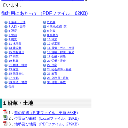
ています。
御利用にあたって（PDFファイル、62KB)
1 沿革・土地
2 気象
3 人口・世帯
4 県民経済計算
5 通貨
6 財政
7 貿易
8 事業所
9 農業
10 林業
11 水産業
12 鉱工業
13 建設業
14 電気・ガス・水道
15 情報通信
16 運輸・郵便・観光
17 商業
18 金融・保険
19 林業
20 労働・賃金
21 物価・地価
22 住宅
23 家計
24 社会保障・福祉
25 保健衛生
26 教育
27 文化
28 公務員・選挙
29 司法・警察
30 災害・事故
付録
1 沿革・土地
県の変遷（PDFファイル、更新 56KB)
位置及び面積（Excelファイル、19KB)
地勢及び地質（PDFファイル、279KB)