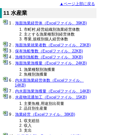
▲ページ上部に戻る
11 水産業
海面漁業経営体（Excelファイル、39KB)
市町村,経営組織別漁業経営体数
主とする漁業種類別経営体数
専業,規模別個人経営体数
海面漁業就業者数（Excelファイル、23KB)
保有漁船隻数（Excelファイル、22KB)
漁種別漁船数（Excelファイル、30KB)
海面漁業漁獲量（Excelファイル、24KB)
漁業種類別漁獲量
魚種別漁獲量
内水面漁業経営体数（Excelファイル、
14KB)
内水面漁業漁獲量（Excelファイル、14KB)
水産物流通加工（Excelファイル、15KB)
主要魚種,用途別出荷量
品目別生産量
漁業経営（Excelファイル、38KB)
収支総括
収入
支出