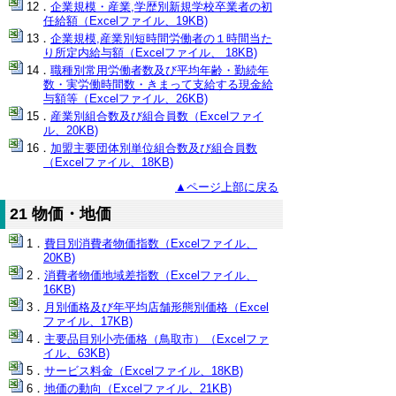
企業規模・産業,学歴別新規学校卒業者の初
任給額（Excelファイル、19KB)
企業規模,産業別短時間労働者の１時間当た
り所定内給与額（Excelファイル、 18KB)
職種別常用労働者数及び平均年齢・勤続年
数・実労働時間数・きまって支給する現金給
与額等（Excelファイル、26KB)
産業別組合数及び組合員数（Excelファイ
ル、20KB)
加盟主要団体別単位組合数及び組合員数
（Excelファイル、18KB)
▲ページ上部に戻る
21 物価・地価
費目別消費者物価指数（Excelファイル、
20KB)
消費者物価地域差指数（Excelファイル、
16KB)
月別価格及び年平均店舗形態別価格（Excel
ファイル、17KB)
主要品目別小売価格（鳥取市）（Excelファ
イル、63KB)
サービス料金（Excelファイル、18KB)
地価の動向（Excelファイル、21KB)