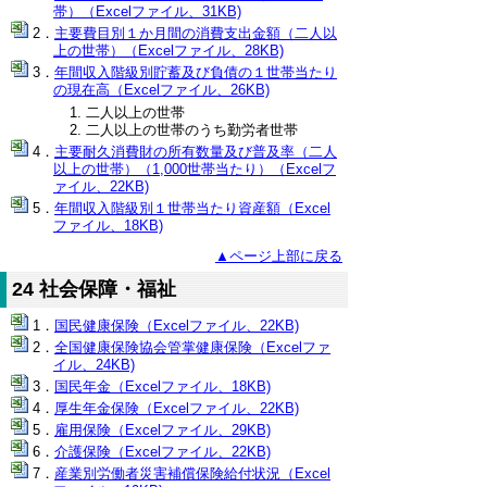
帯）（Excelファイル、31KB)
主要費目別１か月間の消費支出金額（二人以
上の世帯）（Excelファイル、28KB)
年間収入階級別貯蓄及び負債の１世帯当たり
の現在高（Excelファイル、26KB)
二人以上の世帯
二人以上の世帯のうち勤労者世帯
主要耐久消費財の所有数量及び普及率（二人
以上の世帯）（1,000世帯当たり）（Excelフ
ァイル、22KB)
年間収入階級別１世帯当たり資産額（Excel
ファイル、18KB)
▲ページ上部に戻る
24 社会保障・福祉
国民健康保険（Excelファイル、22KB)
全国健康保険協会管掌健康保険（Excelファ
イル、24KB)
国民年金（Excelファイル、18KB)
厚生年金保険（Excelファイル、22KB)
雇用保険（Excelファイル、29KB)
介護保険（Excelファイル、22KB)
産業別労働者災害補償保険給付状況（Excel