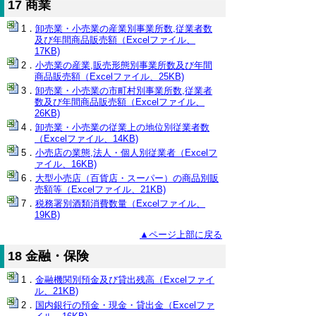
17 商業
卸売業・小売業の産業別事業所数,従業者数
及び年間商品販売額（Excelファイル、
17KB)
小売業の産業,販売形態別事業所数及び年間
商品販売額（Excelファイル、25KB)
卸売業・小売業の市町村別事業所数,従業者
数及び年間商品販売額（Excelファイル、
26KB)
卸売業・小売業の従業上の地位別従業者数
（Excelファイル、14KB)
小売店の業態,法人・個人別従業者（Excelフ
ァイル、16KB)
大型小売店（百貨店・スーパー）の商品別販
売額等（Excelファイル、21KB)
税務署別酒類消費数量（Excelファイル、
19KB)
▲ページ上部に戻る
18 金融・保険
金融機関別預金及び貸出残高（Excelファイ
ル、21KB)
国内銀行の預金・現金・貸出金（Excelファ