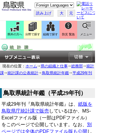
こ
の
ペ
読み上げ
大
元
ー
ジ
を
翻
訳
県外の方へ
分野で探す
組織で探す
防災 緊急
メニュー
す
る
現在の位置：
ホーム
県の組織と仕事
総務部
統計
課
統計課の公表統計
鳥取県統計年鑑
平成29年刊
鳥取県統計年鑑（平成29年刊）
平成29年刊『鳥取県統計年鑑』は、
紙版を
鳥取県庁統計課で販売
しているほか、MS-
Excelファイル版（一部はPDFファイル）
をこのページで公開しています。なお、
別
ページでは全体のPDFファイル版も公開
し