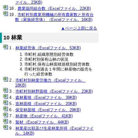
ァイル、23KB)
農業協同組合数（Excelファイル、22KB)
市町村別農業用機械の所有農家数と所有台
数（家族経営体）（Excelファイル、16KB)
▲ページ上部に戻る
10 林業
林業経営体（Excelファイル、53KB)
市町村,組織形態別経営体数
市町村別保有山林の状況
市町村,保有山林面積規模別経営体数
市町村別過去１年間に林産物の販売を
行った経営体数
市町村別林業労働力（Excelファイル、
18KB)
市町村別林野面積（Excelファイル、23KB)
森林蓄積（Excelファイル、39KB)
造林面積（Excelファイル、20KB)
保安林面積（Excelファイル、29KB)
林産物（Excelファイル、41KB)
製材（Excelファイル、44KB)
林業産出額及び生産林業所得（Excelファイ
ル、14KB)