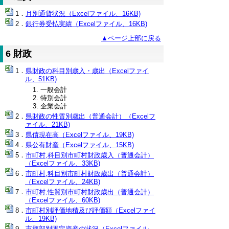
月別通貨状況（Excelファイル、16KB)
銀行券受払実績（Excelファイル、16KB)
▲ページ上部に戻る
6 財政
県財政の科目別歳入・歳出（Excelファイ
ル、51KB)
一般会計
特別会計
企業会計
県財政の性質別歳出（普通会計）（Excelフ
ァイル、21KB)
県債現在高（Excelファイル、19KB)
県公有財産（Excelファイル、15KB)
市町村,科目別市町村財政歳入（普通会計）
（Excelファイル、33KB)
市町村,科目別市町村財政歳出（普通会計）
（Excelファイル、24KB)
市町村,性質別市町村財政歳出（普通会計）
（Excelファイル、60KB)
市町村別評価地積及び評価額（Excelファイ
ル、19KB)
市郡部別固定資産の状況（Excelファイル、