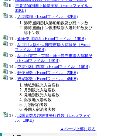
主要貨物別海上輸送実績（Excelファイル、
31KB)
入港船舶（Excelファイル、42KB)
港湾,船種別入港船舶数及び総トン数
港湾,船舶トン数階級別入港船舶数及び
総トン数
倉庫使用実績（Excelファイル、19KB)
品目別大阪中央卸売市場入荷状況（Excel
ファイル、16KB)
品目別東京・京都・神戸卸売市場入荷状況
（Excelファイル、14KB)
空港別利用客数（Excelファイル、16KB)
郵便局数（Excelファイル、23KB)
観光客数（Excelファイル、45KB)
地域別観光入込客数
月別観光入込客数
発地別観光入込客数
温泉地入湯客数
月別宿泊者数
外国人宿泊者客数
出国者数及び旅券発行件数（Excelファイ
ル、18KB)
▲ページ上部に戻る