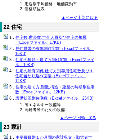
用途別平均価格・地価変動率
価格順位表
▲ページ上部に戻る
22 住宅
住宅数,世帯数,世帯人員及び住宅の規模
（Excelファイル、17KB)
居住世帯の有無別住宅数（Excelファイル、
16KB)
住宅の種類・建て方別住宅数（Excelファイ
ル、19KB)
住宅の所有関係,建て方別専用住宅数及び１
住宅当たり延べ面積（Excelファイル、
12KB)
住宅の建て方,階数,構造・建築の時期別住宅
数（Excelファイル、12KB)
設備状況別住宅数（Excelファイル、23KB)
省エネルギー設備等
高齢者等のための設備
▲ページ上部に戻る
23 家計
主要費目別１か月間の家計収支（勤労者世