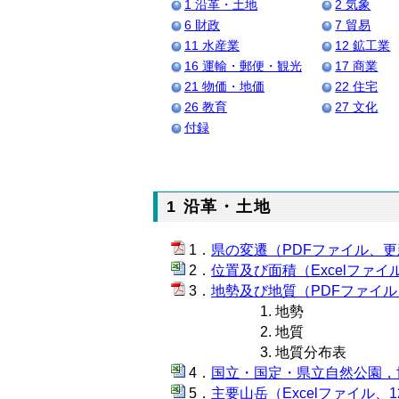
1 沿革・土地
2 気象
6 財政
7 貿易
11 水産業
12 鉱工業
16 運輸・郵便・観光
17 商業
21 物価・地価
22 住宅
26 教育
27 文化
付録
1 沿革・土地
県の変遷（PDFファイル、更新 
位置及び面積（Excelファイル
地勢及び地質（PDFファイル、
地勢
地質
地質分布表
国立・国定・県立自然公園，世界
主要山岳（Excelファイル、12