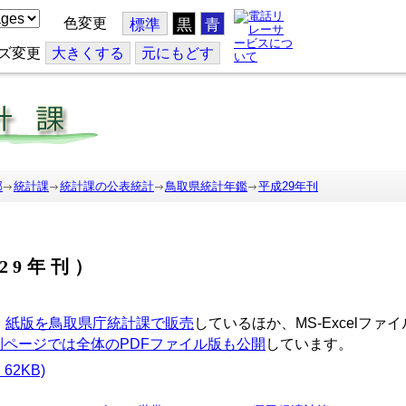
色変更
標準
黒
青
ズ変更
大
きくする
元
にもどす
部
統計課
統計課の公表統計
鳥取県統計年鑑
平成29年刊
29年刊）
、
紙版を鳥取県庁統計課で販売
しているほか、MS-Excelフ
別ページでは全体のPDFファイル版も公開
しています。
2KB)