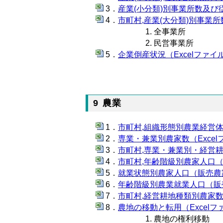
産業(小分類)別事業所数及び
市町村,産業(大分類)別事業所数
全事業所
民営事業所
企業倒産状況（Excelファイル
9 農業
市町村,組織形態別農業経営体数
専業・兼業別農家数（Excelフ
市町村,専業・兼業別・経営耕地
市町村,年齢階級別農家人口（販
就業状態別農家人口（販売農家）
年齢階級別農業就業人口（販売農
市町村,経営耕地種類別農家数と
農地の移動と転用（Excelファ
農地の権利移動