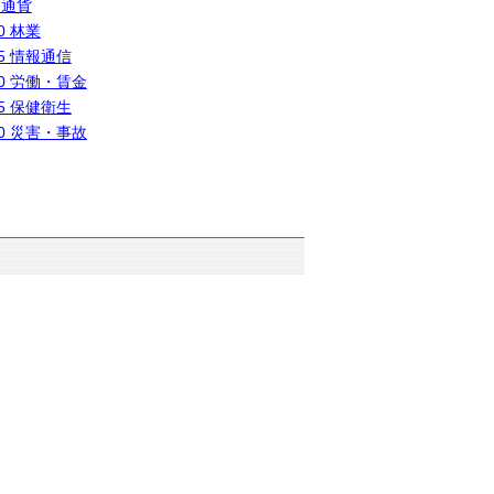
 通貨
0 林業
5 情報通信
0 労働・賃金
5 保健衛生
0 災害・事故