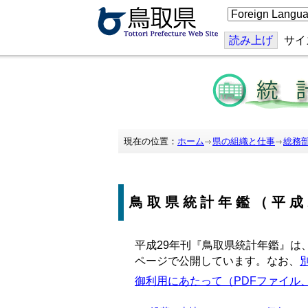
こ
の
ペ
ー
読み上げ
サイ
ジ
を
翻
訳
す
る
現在の位置：
ホーム
県の組織と仕事
総務
鳥取県統計年鑑（平成
平成29年刊『鳥取県統計年鑑』は
ページで公開しています。なお、
御利用にあたって（PDFファイル、6