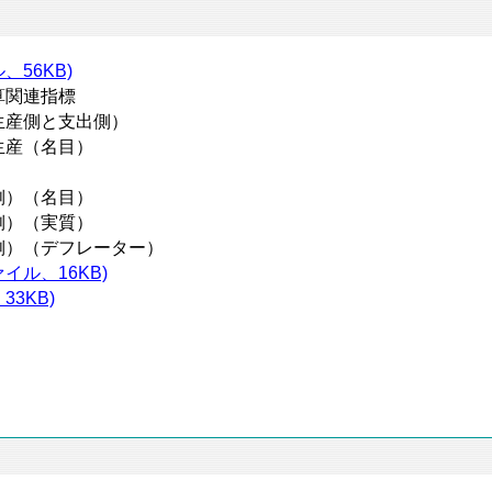
、56KB)
算関連指標
生産側と支出側）
生産（名目）
側）（名目）
側）（実質）
側）（デフレーター）
イル、16KB)
33KB)