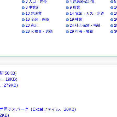
3 人口・世帯
4 県民経済計算
5
8 事業所
9 農業
1
13 建設業
14 電気・ガス・水道
1
18 金融・保険
19 林業
2
23 家計
24 社会保障・福祉
2
28 公務員・選挙
29 司法・警察
3
56KB)
、19KB)
279KB)
ジオパーク（Excelファイル、20KB)
KB)