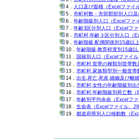
人口及び面積（Excelファイル
市町村数・市部郡部別人口及び面
年齢階級別人口（Excelファイ
年齢3区分別人口（Excelファ
市町村,年齢３区分別人口（Exc
年齢階級,配偶関係別15歳以上人
年齢階級,教育程度別15歳以上
国籍別人口（Excelファイル、
市町村,世帯の種類別世帯数及
市町村,家族類型別一般世帯数（
出生,死亡,死産,婚姻及び離婚
市町村,女性の年齢階級別出生数
市町村,年齢階級別死亡数（Ex
年齢別平均余命（Excelファ
生命表（Excelファイル、29
都道府県別人口移動数（Exce