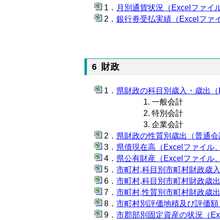
月別通貨状況（Excelファイル
銀行券受払実績（Excelファイ
6 財政
県財政の科目別歳入・歳出（Ex
一般会計
特別会計
企業会計
県財政の性質別歳出（普通会計）
県債現在高（Excelファイル、
県公有財産（Excelファイル、
市町村,科目別市町村財政歳入（
市町村,科目別市町村財政歳出（
市町村,性質別市町村財政歳出（
市町村別評価地積及び評価額（E
市郡部別固定資産の状況（Exc