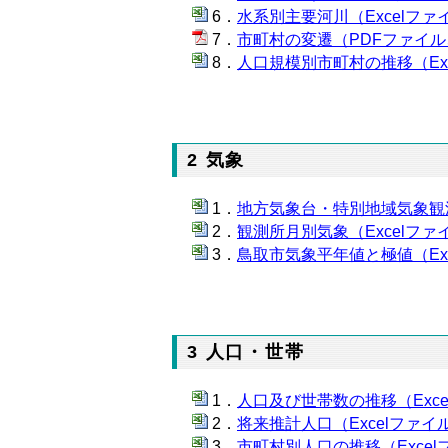
水系別主要河川（Excelファイ
市町村の変遷（PDFファイル、
人口規模別市町村の推移（Exc
2 気象
地方気象台・特別地域気象観測所
観測所月別気象（Excelファイ
鳥取市気象平年値と極値（Exc
3 人口・世帯
人口及び世帯数の推移（Excel
将来推計人口（Excelファイル
市町村別人口の推移（Excelフ