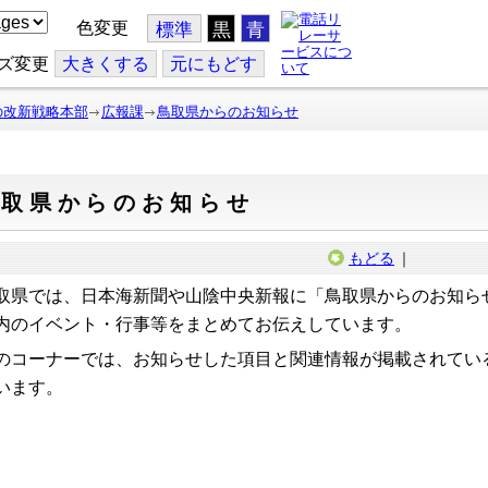
色変更
標準
黒
青
ズ変更
大
きくする
元
にもどす
の改新戦略本部
広報課
鳥取県からのお知らせ
鳥取県からのお知らせ
もどる
｜
取県では、日本海新聞や山陰中央新報に「鳥取県からのお知ら
内のイベント・行事等をまとめてお伝えしています。
のコーナーでは、お知らせした項目と関連情報が掲載されてい
います。