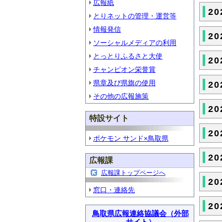
広報紙
2
とりネットの管理・運営等
情報発信
2
ソーシャルメディアの利用
とっとりふるさと大使
2
チャンピオン栄誉賞
県章及び県旗の使用
2
その他の広報施策
2
特設サイト
2
ポケモン サンド×鳥取県
2
広報課
広報課トップページへ
2
窓口・連絡先
2
鳥取県広報連絡協議会（外部