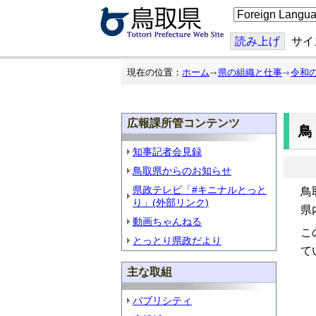
こ
の
ペ
ー
読み上げ
サイ
ジ
を
翻
現在の位置：
ホーム
県の組織と仕事
令和
訳
す
る
広報課所管コンテンツ
知事記者会見録
鳥取県からのお知らせ
県政テレビ「#キニナルとっと
鳥
り」(外部リンク)
県
動画ちゃんねる
こ
とっとり県政だより
て
主な取組
パブリシティ