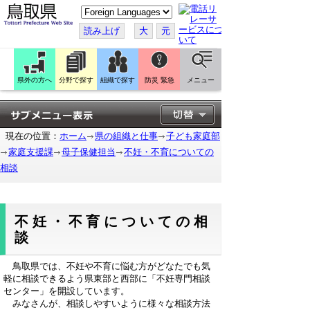
こ
の
ペ
読み上げ
大
元
ー
ジ
を
翻
訳
県外の方へ
分野で探す
組織で探す
防災 緊急
メニュー
す
る
現在の位置：
ホーム
県の組織と仕事
子ども家庭部
家庭支援課
母子保健担当
不妊・不育についての
相談
不妊・不育についての相
談
鳥取県では、不妊や不育に悩む方がどなたでも気
軽に相談できるよう県東部と西部に「不妊専門相談
センター」を開設しています。
みなさんが、相談しやすいように様々な相談方法