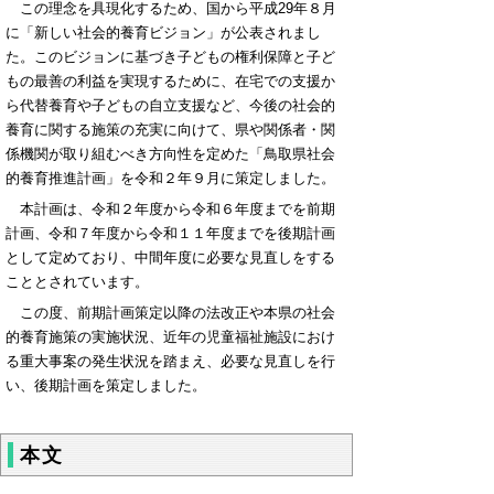
この理念を具現化するため、国から平成29年８月
に「新しい社会的養育ビジョン」が公表されまし
た。このビジョンに基づき子どもの権利保障と子ど
もの最善の利益を実現するために、在宅での支援か
ら代替養育や子どもの自立支援など、今後の社会的
養育に関する施策の充実に向けて、県や関係者・関
係機関が取り組むべき方向性を定めた「鳥取県社会
的養育推進計画」を令和２年９月に策定しました。
本計画は、令和２年度から令和６年度までを前期
計画、令和７年度から令和１１年度までを後期計画
として定めており、中間年度に必要な見直しをする
こととされています。
この度、前期計画策定以降の法改正や本県の社会
的養育施策の実施状況、近年の児童福祉施設におけ
る重大事案の発生状況を踏まえ、必要な見直しを行
い、後期計画を策定しました。
本文