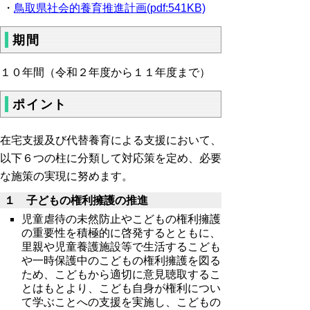
・
鳥取県社会的養育推進計画(pdf:541KB)
期間
１０年間（令和２年度から１１年度まで）
ポイント
在宅支援及び代替養育による支援において、
以下６つの柱に分類して対応策を定め、必要
な施策の実現に努めます。
１ 子どもの権利擁護の推進
児童虐待の未然防止やこどもの権利擁護
の重要性を積極的に啓発するとともに、
里親や児童養護施設等で生活するこども
や一時保護中のこどもの権利擁護を図る
ため、こどもから適切に意見聴取するこ
とはもとより、こども自身が権利につい
て学ぶことへの支援を実施し、こどもの