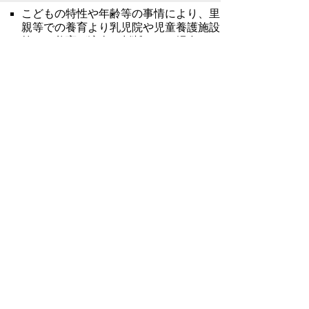
こどもの特性や年齢等の事情により、里
親等での養育より乳児院や児童養護施設
等での養育が適当と判断される場合は、
生活単位が小規模化かつ分散化された施
設での養育を原則とし、その環境整備を
図り、併せて、高機能化及び多機能化等
に関する取組を推進する。
５ 児童相談所の機能強化
児童福祉司等をはじめとする専門職員の
配置の充実と人材育成に加えて、一時保
護施設におけるこどもの権利擁護に関す
る取組の充実とより個別性を尊重した一
時保護が可能となるような体制強化を図
る。
６ 社会的養護経験者等の自立支援
新たに創設された社会的養護自立支援拠
点事業の実施や児童自立生活援助事業の
年齢制限弾力化の活用を積極的に行い、
社会的養護経験者等の自立支援を推進す
る。