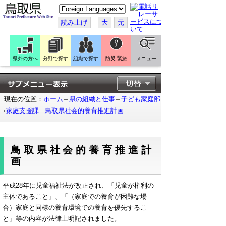
こ
の
ペ
読み上げ
大
元
ー
ジ
を
翻
訳
県外の方へ
分野で探す
組織で探す
防災 緊急
メニュー
す
る
現在の位置：
ホーム
県の組織と仕事
子ども家庭部
家庭支援課
鳥取県社会的養育推進計画
鳥取県社会的養育推進計
画
平成28年に児童福祉法が改正され、「児童が権利の
主体であること」、「（家庭での養育が困難な場
合）家庭と同様の養育環境での養育を優先するこ
と」等の内容が法律上明記されました。