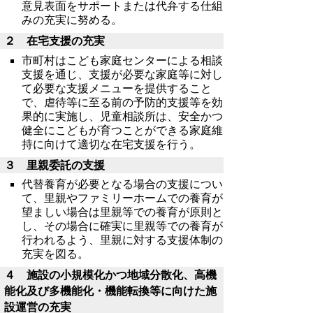
意見表面をサポートまたは代弁する仕組
みの充実に努める。
２ 在宅支援の充実
市町村はこども家庭センターによる相談
支援を通じ、支援が必要な家庭等に対し
て必要な支援メニューを提供すること
で、虐待等に至る前の予防的支援等を効
果的に実施し、児童相談所は、安全かつ
健全にこどもが育つことができる家庭維
持に向けて適切な在宅支援を行う。
３ 里親委託の支援
代替養育が必要となる場合の支援につい
て、里親やファミリーホームでの養育が
望ましい場合は里親等での養育が原則と
し、その場合に確実に里親等での養育が
行われるよう、里親に対する支援体制の
充実を図る。
４ 施設の小規模化かつ地域分散化、高機
能化及び多機能化・機能転換等に向けた施
設運営の充実