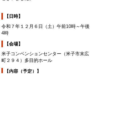
【日時】
令和７年１２月６日（土）午前10時～午後
4時
【会場】
米子コンベンションセンター（米子市末広
町２９４）多目的ホール
【内容（予定）】
体験型のワークショップ（有料のもの含
む）
・工作（アクセサリー、ミニ屋台、缶バッ
ジなど）体験ワークショップ
・とっとり若者活躍局による食育魚釣りゲ
ーム
・ごみ分別ゲーム