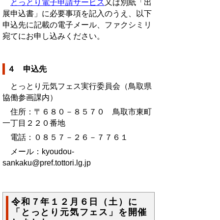
とっとり電子申請サービス
又は別紙「出
展申込書」に必要事項を記入のうえ、以下
申込先に記載の電子メール、ファクシミリ
宛てにお申し込みください。
４ 申込先
とっとり元気フェス実行委員会（鳥取県
協働参画課内）
住所：〒６８０－８５７０ 鳥取市東町
一丁目２２０番地
電話：０８５７－２６－７７６１
メール：kyoudou-
sankaku@pref.tottori.lg.jp
令和７年１２月６日（土）に
「とっとり元気フェス」を開催