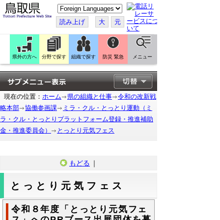
こ
の
ペ
読み上げ
大
元
ー
ジ
を
翻
訳
県外の方へ
分野で探す
組織で探す
防災 緊急
メニュー
す
る
現在の位置：
ホーム
県の組織と仕事
令和の改新戦
略本部
協働参画課
ミラ・クル・とっとり運動（ミ
ラ・クル・とっとりプラットフォーム登録・推進補助
金・推進委員会）
とっとり元気フェス
もどる
｜
とっとり元気フェス
令和８年度「とっとり元気フェ
ス」へのPRブース出展団体を募