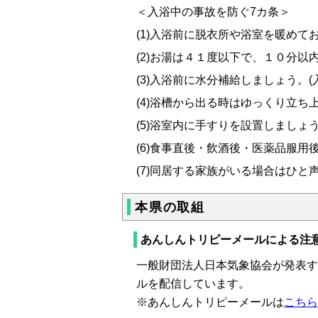
＜入浴中の事故を防ぐ7
カ条＞
(1)
入浴前に脱衣所や浴室を暖めて
(2)
お湯は４１度以下で、１０分以
(3)
入浴前に水分補給しましょう。(
(4)
浴槽から出る時はゆっくり立ち
(5)
浴室内に手すりを設置しましょ
(6)
食事直後・飲酒後・医薬品服用
(7)
同居する家族がいる場合はひと
本県の取組
あんしんトリピーメールによる注
一般財団法人日本気象協会が発表す
ルを配信しています。
※あんしんトリピーメールは
こちら