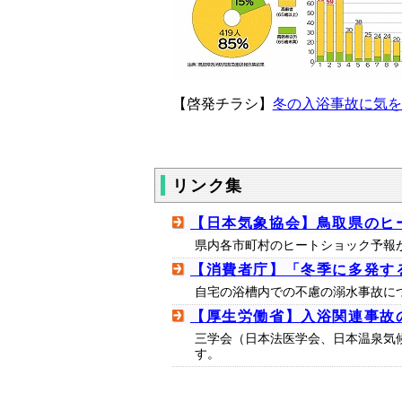
【啓発チラシ】
冬の入浴事故に気をつけて
リンク集
【日本気象協会】鳥取県のヒ
県内各市町村のヒートショック予報
【消費者庁】「冬季に多発す
自宅の浴槽内での不慮の溺水事故に
【厚生労働省】入浴関連事故
三学会（日本法医学会、日本温泉気
す。