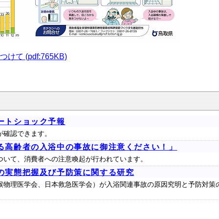
 (pdf:765KB)
ートショック予報
が確認できます。
る高齢者の入浴中の事故に御注意ください！」
ついて、消費者への注意喚起が行われています。
の実態把握及び予防策に関する研究
候物理医学会、日本救急医学会）が入浴関連事故の原因究明と予防対策