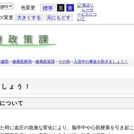
色変更
標準
黒
青
ズ変更
大
きくする
元
にもどす
保健部
健康医療局
健康政策課
その他
入浴中の事故を防ぎましょう！
ましょう！
について
た時に血圧の急激な変化により、脳卒中や心筋梗塞を引き起こ