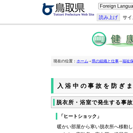
こ
の
ペ
ー
読み上げ
サイ
ジ
を
翻
訳
す
る
現在の位置：
ホーム
県の組織と仕事
福祉
入浴中の事故を防ぎ
脱衣所・浴室で発生する事故
「ヒートショック」
暖かい部屋から寒い脱衣所へ移動し