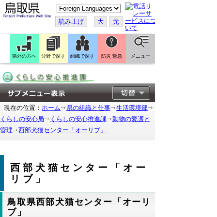
こ
の
ペ
読み上げ
大
元
ー
ジ
を
翻
訳
県外の方へ
分野で探す
組織で探す
防災 緊急
メニュー
す
る
現在の位置：
ホーム
県の組織と仕事
生活環境部
くらしの安心局
くらしの安心推進課
動物の愛護と
管理
西部犬猫センター「オーリブ」
西部犬猫センター「オー
リブ」
鳥取県西部犬猫センター「オーリ
ブ」