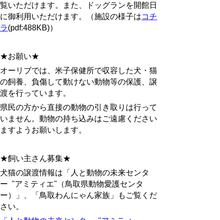
覧いただけます。また、ドッグランを開館日
に御利用いただけます。（施設の様子は
コチ
ラ
(pdf:488KB)）
★お願い★
オーリブでは、米子保健所で収容した犬・猫
の飼養、負傷して動けない動物等の保護、譲
渡を行っています。
県民の方から直接の動物の引き取りは行って
いません。動物の持ち込みはご遠慮ください
ますようお願いします。
★飼い主さん募集★
犬猫の譲渡情報は
「
人と動物の未来センタ
ー "アミティエ"（鳥取県動物愛護センタ
ー）」、
「鳥取わんにゃん家族」もご覧くだ
さい。