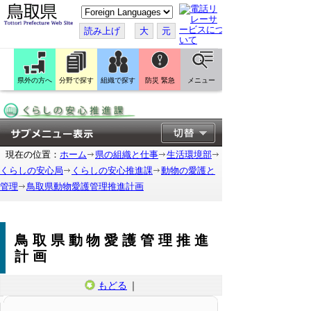
こ
の
ペ
読み上げ
大
元
ー
ジ
を
翻
訳
県外の方へ
分野で探す
組織で探す
防災 緊急
メニュー
す
る
現在の位置：
ホーム
県の組織と仕事
生活環境部
くらしの安心局
くらしの安心推進課
動物の愛護と
管理
鳥取県動物愛護管理推進計画
鳥取県動物愛護管理推進
計画
もどる
｜