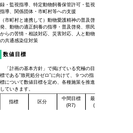
録・監視指導、特定動物飼養保管許可・監視
指導、関係団体・市町村等への支援
（市町村と連携して）動物愛護精神の普及啓
発、動物の適正飼養の指導・普及啓発、県民
からの苦情・相談対応、災害対応、人と動物
の共通感染症対策
数値目標
「計画の基本方針」で掲げている究極の目
標である"致死処分ゼロ"に向けて、９つの指
標について数値目標を定め、各種施策を推進
していきます。
中間目標
最終目標
指標
区分
(R7)
(R12)
動物愛護及び動物の適
正飼養に関する講習会
年10回以上
の開催回数