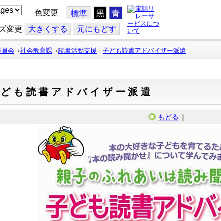
色変更
標準
黒
青
ズ変更
大
きくする
元
にもどす
委員会
社会教育課
読書活動支援
子ども読書アドバイザー派遣
子ども読書アドバイザー派遣
もどる
｜