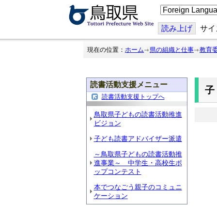
こ
の
ペ
ー
読み上げ
サイ
ジ
を
翻
現在の位置：
ホーム
県の組織と仕事
教育
訳
す
る
読書活動支援メニュー
読書活動支援トップへ
鳥取県子どもの読書活動推進
ビジョン
子ども読書アドバイザー派遣
～鳥取県子どもの読書活動推
進事業～ 中学生・高校生ポ
ップコンテスト
本でつなごう親子のコミュニ
ケーション