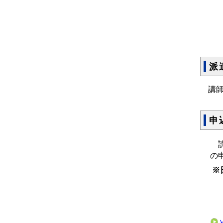
派
講
申
読
の
※