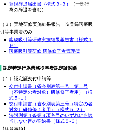
登録辞退届出書（様式３-３）
（一部行
為の辞退を含む）
（３）実地研修実施結果報告 ※登録喀痰吸
引等事業者のみ
喀痰吸引等研修実施結果報告書（様式１
９）
喀痰吸引等研修 研修修了者管理簿
認定特定行為業務従事者認定証関係
（１）認定証交付申請等
交付申請書（省令別表第一号、第二号
（不特定の者対象）研修修了者用）（様
式５-１）
交付申請書（省令別表第三号（特定の者
対象）研修修了者用）（様式５-２）
法附則第４条第３項各号のいずれにも該
当しない旨の誓約書（様式５-３）
【注意事項】