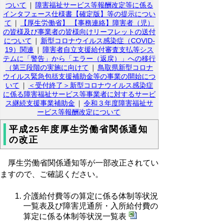
ついて
｜
障害福祉サービス等報酬改定等に係る
インタフェース仕様書【確定版】等の提示につい
て
｜
【厚生労働省】 【事務連絡】障害者（児）
の皆様及び事業者の皆様向けリーフレットの送付
について
｜
新型コロナウイルス感染症（COVID-
19）関連
｜
障害者自立支援給付審査支払等シス
テムに「警告」から「エラー（返戻）」への移行
（第三段階の実施に向けて
｜
鳥取県新型コロナ
ウイルス緊急包括支援補助金等の事業の開始につ
いて
｜
＜受付終了＞新型コロナウイルス感染症
に係る障害福祉サービス等事業者に対するサービ
ス継続支援事業補助金
｜
令和３年度障害福祉サ
ービス等報酬改定について
平成25年度厚生労働省関係通知
の改正
厚生労働省関係通知等が一部改正されてい
ますので、ご確認ください。
介護給付費等の算定に係る体制等状況
一覧表及び障害児通所・入所給付費の
算定に係る体制等状況一覧表