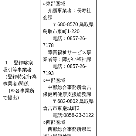
○東部圏域
介護事業者：長寿社
会課
〒680-8570 鳥取県
鳥取市東町1-220
電話：0857-26-
7178
障害福祉サービス事
業者等：障がい福祉課
１．登録喀痰
電話：0857-26-
吸引等事業者
7193
（登録特定行為
○中部圏域
事業者)関係
中部総合事務所倉吉
(※各事業所
保健所健康支援総務課
で提出)
〒682-0802 鳥取県
倉吉市東巌城町2
電話:0858-23-3122
○西部圏域
西部総合事務所県民