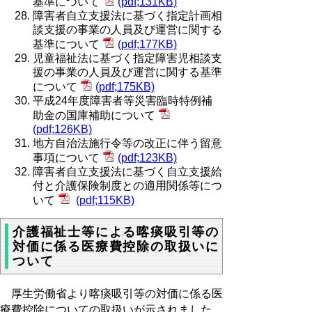
基準について
(pdf;131KB)
障害者自立支援法に基づく指定計画相
談支援の事業の人員及び運営に関する
基準について
(pdf;177KB)
児童福祉法に基づく指定障害児相談支
援の事業の人員及び運営に関する基準
について
(pdf;175KB)
平成24年度障害者等災害臨時特例補
助金の国庫補助について
(pdf;126KB)
地方自治法施行令等の改正に伴う留意
事項について
(pdf;123KB)
障害者自立支援法に基づく自立支援給
付と介護保険制度との適用関係等につ
いて
(pdf;115KB)
介護福祉士等による喀痰吸引等の
対価に係る医療費控除の取扱いに
ついて
厚生労働省より喀痰吸引等の対価に係る医
療費控除についての取扱いが示されました。