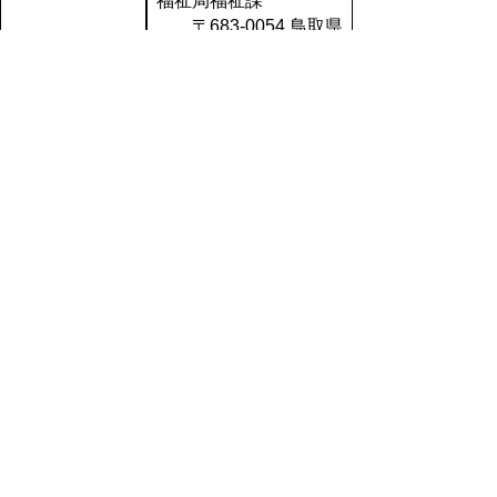
福祉局福祉課
〒683-0054 鳥取県
米子市糀町1-160
電話:0859-31-9314
○介護事業者：長寿社
会課
２．認定特定
〒680-8570 鳥取市
行為業務従事者
東町1-220
認定証関係
電話:0857-26-7178
（※各事業所で
○障害福祉サービス事
まとめて提出）
業者等：障がい福祉課
電話:0857-26-7193
○不特定多数の者対
象：長寿社会課
３．登録研修機
〒680-8570 鳥取市
関関係
東町1-220
（※各法人で提
電話:0857-26-7178
出）
○特定の者対象：障が
い福祉課