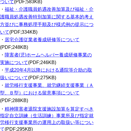
ついて
(PDF;583KB)
・
福祉・介護職員処遇改善加算及び福祉・介
護職員処遇改善特別加算に関する基本的考え
方並びに事務処理手順及び様式例の提示につ
いて
(PDF;334KB)
・
居宅介護従業者養成研修等について
(PDF;248KB)
・
障害者(児)ホームヘルパー養成研修事業の
実施について
(PDF;246KB)
・
平成20年4月以降における通院等介助の取
扱いについて
(PDF;275KB)
・
就労移行支援事業、就労継続支援事業（Ａ
型、Ｂ型）における留意事項について
(PDF;288KB)
・
精神障害者退院支援施設加算を算定すべき
指定自立訓練（生活訓練）事業所及び指定就
労移行支援事業所の運用上の取扱い等につい
て
(PDF;295KB)