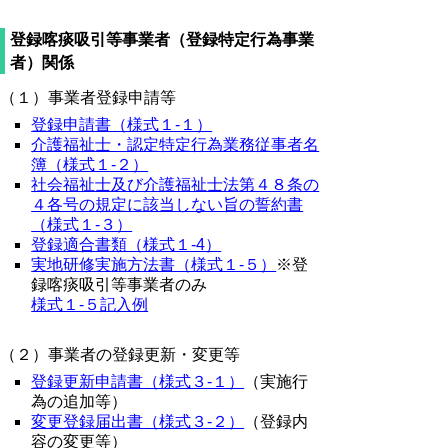
登録喀痰吸引等事業者（登録特定行為事業
者）関係
（１）事業者登録申請等
登録申請書（様式１-１）
介護福祉士・認定特定行為業務従事者名
簿（様式１-２）
社会福祉士及び介護福祉士法第４８条の
４各号の規定に該当しない旨の誓約書
（様式１-３）
登録適合書類（様式１-4）
実地研修実施方法書（様式１-５）
※登
録喀痰吸引等事業者のみ
様式１-５記入例
（２）事業者の登録更新・変更等
登録更新申請書（様式３-１）
（実施行
為の追加等）
変更登録届出書（様式３-２）
（登録内
容の変更等）