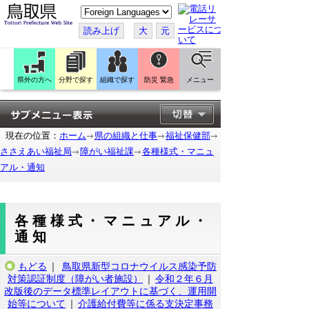
こ
の
ペ
読み上げ
大
元
ー
ジ
を
翻
訳
県外の方へ
分野で探す
組織で探す
防災 緊急
メニュー
す
る
現在の位置：
ホーム
県の組織と仕事
福祉保健部
ささえあい福祉局
障がい福祉課
各種様式・マニュ
アル・通知
各種様式・マニュアル・
通知
もどる
｜
鳥取県新型コロナウイルス感染予防
対策認証制度（障がい者施設）
｜
令和２年６月
改版後のデータ標準レイアウトに基づく、運用開
始等について
｜
介護給付費等に係る支決定事務