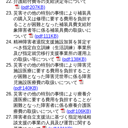
介護給付費等の支給決定等について
(pdf;207KB)
災害その他の特別の事情により補装具
の購入又は修理に要する費用を負担す
ることが困難となった補装具費支給対
象障害者等に係る補装具費の取扱いに
ついて
(pdf;111KB)
精神障害者退院支援施設加算を算定す
べき指定自立訓練（生活訓練）事業所
及び指定就労移行支援事業所の運用上
の取扱い等について
(pdf;138KB)
災害その他の特別の事情により障害児
施設医療に要する費用を負担すること
が困難となった障害児世帯に係る障害
児施設医療費の取扱いについて
(pdf;140KB)
災害その他の特別の事情により療養介
護医療に要する費用を負担することが
困難となった障害者に係る療養介護医
療費の取扱いについて
(pdf;106KB)
障害者自立支援法に基づく指定地域相
談支援の事業の人員及び運営に関する