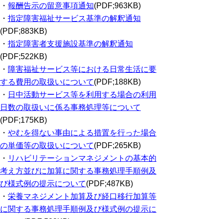
・
報酬告示の留意事項通知
(PDF;963KB)
・
指定障害福祉サービス基準の解釈通知
(PDF;883KB)
・
指定障害者支援施設基準の解釈通知
(PDF;522KB)
・
障害福祉サービス等における日常生活に要
する費用の取扱いについて
(PDF;188KB)
・
日中活動サービス等を利用する場合の利用
日数の取扱いに係る事務処理等について
(PDF;175KB)
・
やむを得ない事由による措置を行った場合
の単価等の取扱いについて
(PDF;265KB)
・
リハビリテーションマネジメントの基本的
考え方並びに加算に関する事務処理手順例及
び様式例の提示について
(PDF;487KB)
・
栄養マネジメント加算及び経口移行加算等
に関する事務処理手順例及び様式例の提示に