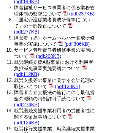
(pdf;149KB)
障害福祉サービス事業者に係る業務管
理体制の監督について
(pdf;237KB)
「居宅介護従業者養成研修等につい
て」の一部改正について
(pdf;277KB)
障害者（児）ホームヘルパー養成研修
事業の実施について
(pdf;306KB)
サービス管理責任者研修事業の実施に
ついて
(pdf;200KB)
就労継続支援A型事業における利用者
負担減免事業実施要綱について
(pdf;112KB)
就労支援等の事業に関する会計処理の
取扱いについて
(pdf;123KB)
障害者自立支援法の施行に伴う最低賃
金の減額の特例許可手続について
(pdf;274KB)
就労継続支援事業利用者の労働者性に
関する留意事項について
(pdf;124KB)
就労移行支援事業、就労継続支援事業