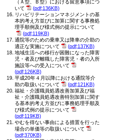
（Ａ型、Ｂ型）における留意事項につ
いて
(pdf;136KB)
リハビリテーションマネジメントの基
本的考え方並びに加算に関する事務処
理手順例及び様式例の提示について
(pdf;119KB)
通院等のための乗車又は降車の介助の
適正な実施について
(pdf;137KB)
地域生活への移行が困難になった障害
児・者及び離職した障害児・者の入所
施設等への受入について
(pdf;126KB)
平成20年４月以降における通院等介
助の取扱いについて
(pdf;121KB)
福祉・介護職員処遇改善加算及び福
祉・介護職員処遇改善特別加算に関す
る基本的考え方並びに事務処理手順及
び様式例の提示について
(pdf;119KB)
やむを得ない事由による措置を行った
場合の単価等の取扱いについて
(pdf;370KB)