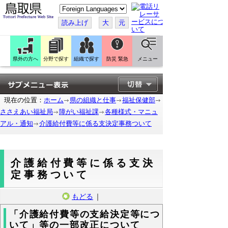
こ
の
ペ
読み上げ
大
元
ー
ジ
を
翻
訳
県外の方へ
分野で探す
組織で探す
防災 緊急
メニュー
す
る
現在の位置：
ホーム
県の組織と仕事
福祉保健部
ささえあい福祉局
障がい福祉課
各種様式・マニュ
アル・通知
介護給付費等に係る支決定事務ついて
介護給付費等に係る支決
定事務ついて
もどる
｜
「介護給付費等の支給決定等につ
いて」等の一部改正について