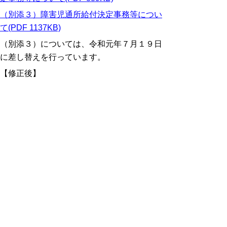
（別添３）障害児通所給付決定事務等につい
て(PDF 1137KB)
（別添３）については、令和元年７月１９日
に差し替えを行っています。
【修正後】
（４）利用者負担に関する事項（五面）
決定した負担上限月額等について記載する。
ア 負担上限月額欄
(ア) 負担上限月額
決定された利用者負担上限月額を記載する。
※無償化対象児童の場合、無償化後の負担上
限月額を記載するのではなく、所得区分に応
じた負担上限月額を記載したうえで、特記事
項欄に無償化対象児童であることを記載す
る。