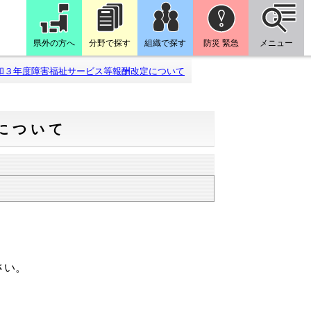
県外の方へ
分野で探す
組織で探す
防災 緊急
メニュー
和３年度障害福祉サービス等報酬改定について
について
。
さい。