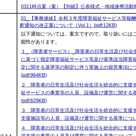
0311時点案（案）【別紙】公表様式・地域連携活動報告書(
01_【事務連絡】令和３年度障害福祉サービス等報
釈通知の改正案について（Vol.1）(pdf:12KB)
以下通知については、案文ですので、取り扱いには
能性があります。
１_（障害者サービス）_障害者の日常生活及び社会
に基づく指定障害福祉サービス等及び基準該当障害
定に関する基準等の制定に伴う実施上の留意事項につ
(pdf:964KB)
２＿障害者の日常生活及び社会生活を総合的に支援
祉サービスの事業等の人員、設備及び運営に関する基
(pdf:629KB)
３＿障害者の日常生活及び社会生活を総合的に支援
支援施設等の人員、設備及び運営に関する基準について（03
４＿障害者の日常生活及び社会生活を総合的に支援
談支援の事業の人員及び運営に関する基準について（0304