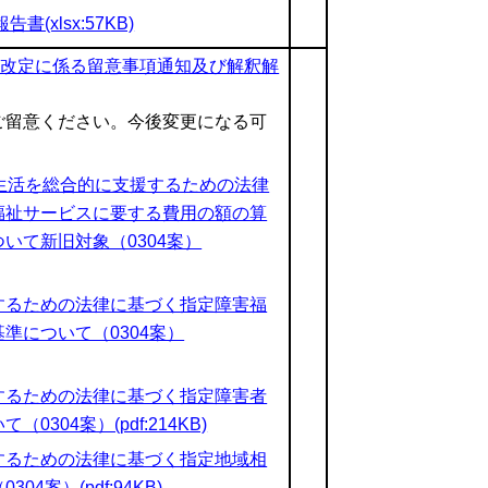
xlsx:57KB)
酬改定に係る留意事項通知及び解釈解
ご留意ください。今後変更になる可
生活を総合的に支援するための法律
福祉サービスに要する費用の額の算
いて新旧対象（0304案）
するための法律に基づく指定障害福
準について（0304案）
するための法律に基づく指定障害者
04案）(pdf:214KB)
するための法律に基づく指定地域相
案）(pdf:94KB)