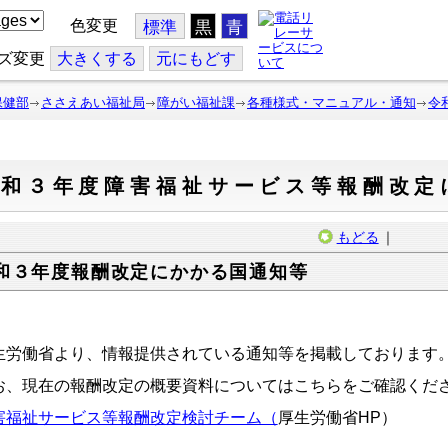
色変更
標準
黒
青
ズ変更
大
きくする
元
にもどす
保健部
ささえあい福祉局
障がい福祉課
各種様式・マニュアル・通知
令
令和３年度障害福祉サービス等報酬改定
もどる
｜
和３年度報酬改定にかかる国通知等
生労働省より、情報提供されている通知等を掲載しております
お、現在の報酬改定の概要資料についてはこちらをご確認くだ
害福祉サービス等報酬改定検討チーム（
厚生労働省HP）