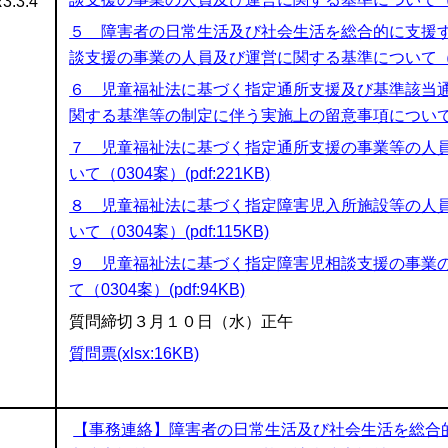
3.3.4
５＿障害者の日常生活及び社会生活を総合的に支援
談支援の事業の人員及び運営に関する基準について（0304
６＿児童福祉法に基づく指定通所支援及び基準該当
関する基準等の制定に伴う実施上の留意事項について（030
７＿児童福祉法に基づく指定通所支援の事業等の人
いて（0304案）(pdf:221KB)
８＿児童福祉法に基づく指定障害児入所施設等の人
いて（0304案）(pdf:115KB)
９＿児童福祉法に基づく指定障害児相談支援の事業
て（0304案）(pdf:94KB)
質問締切３月１０日（水）正午
質問票(xlsx:16KB)
【事務連絡】障害者の日常生活及び社会生活を総合