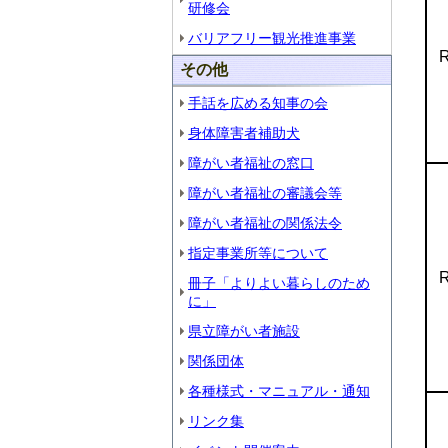
研修会
バリアフリー観光推進事業
R
その他
手話を広める知事の会
身体障害者補助犬
障がい者福祉の窓口
障がい者福祉の審議会等
障がい者福祉の関係法令
指定事業所等について
R
冊子「よりよい暮らしのため
に」
県立障がい者施設
関係団体
各種様式・マニュアル・通知
リンク集