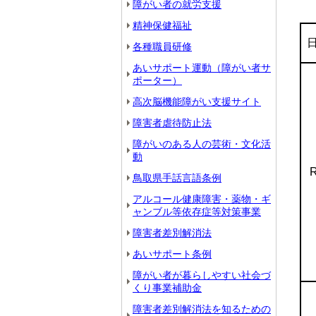
障がい者の就労支援
精神保健福祉
各種職員研修
あいサポート運動（障がい者サ
ポーター）
高次脳機能障がい支援サイト
障害者虐待防止法
障がいのある人の芸術・文化活
動
R
鳥取県手話言語条例
アルコール健康障害・薬物・ギ
ャンブル等依存症等対策事業
障害者差別解消法
あいサポート条例
障がい者が暮らしやすい社会づ
くり事業補助金
障害者差別解消法を知るための