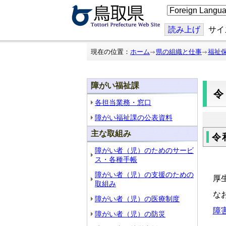
こ
の
ペ
ー
読み上げ
サイ
ジ
を
翻
現在の位置：
ホーム
県の組織と仕事
福祉
訳
す
る
障がい福祉課
各担当業務・窓口
障がい福祉課の公表資料
主な取組み
令
障がい者（児）のためのサービ
ス・各種手帳
障がい者（児）の支援のための
厚
取組み
な
障がい者（児）の医療制度
障
障がい者（児）の防災