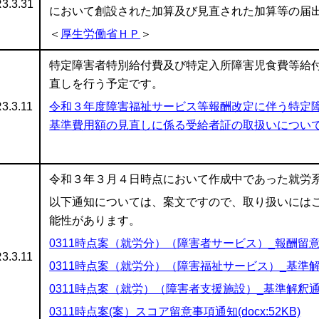
3.3.31
において創設された加算及び見直された加算等の届
＜
厚生労働省ＨＰ
＞
特定障害者特別給付費及び特定入所障害児食費等給
直しを行う予定です。
3.3.11
令和３年度障害福祉サービス等報酬改定に伴う特定
基準費用額の見直しに係る受給者証の取扱いについて(pdf
令和３年３月４日時点において作成中であった就労
以下通知については、案文ですので、取り扱いには
能性があります。
0311時点案（就労分）（障害者サービス）_報酬留意事項
3.3.11
0311時点案（就労分）（障害福祉サービス）_基準解釈通
0311時点案（就労）（障害者支援施設）_基準解釈通知新旧
0311時点案(案）スコア留意事項通知(docx:52KB)