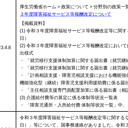
厚生労働省ホーム > 政策について > 分野別の政策一覧
３年度障害福祉サービス等報酬改定について
【掲載資料】
(1) 令和３年度障害福祉サービス等報酬改定等に関す
日）
(2) 令和３年度障害福祉サービス等報酬改定におい
3.4.8
出様式
・ 「就労移行支援体制加算に関する届出書（就労継続
・ 「就労移行支援体制加算に関する届出書（就労継
・ 「計画相談支援・障害児相談支援における機能強
機能強化型（継続）障害児支援利用援助費に係る届
・ 「主任相談支援専門員配置加算に係る届出書（相
(3) 介護給付費等の算定に係る体制等状況一覧表
・ 「障害児通所・入所給付費 体制等状況一覧」中
令和３年度障害福祉サービス等報酬改定等に関するＱ＆
日）」等について、国事務連絡がありました。令和