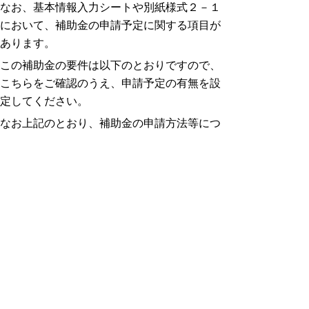
なお、基本情報入力シートや別紙様式２－１
において、
補助金の申請予定に関する項目が
あります。
この補助金の要件は以下のとおりですので、
こちらをご確認のうえ、申請予定の有無を設
定してください。
なお上記のとおり、補助金の申請方法等につ
いては改めて当課からご連絡します。
【障害福祉（障害児支援）人材確保・職場環
境改善等事業の要件】
１.基準月（原則として令和６年12月）にお
いて、処遇改善加算1.～4.のいずれかの区分
を算定している（※令和８年４月から算定予
定でも可）。
２.以下のいずれかに取組む計画を立ててい
る、又は既に実施している。