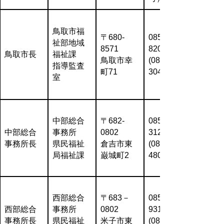
鳥取市福
〒680-
0857-30-
祉部地域
8571
8205
鳥取市長
福祉課
鳥取市幸
(0857-20-
指導監査
町71
3043)
室
中部総合
〒682-
0858-23-
中部総合
事務所
0802
3128
事務所長
県民福祉
倉吉市東
(0858-23-
局福祉課
巌城町2
4803)
西部総合
〒683－
0859-31-
西部総合
事務所
0802
9314
事務所長
県民福祉
米子市東
(0859-34-