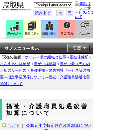
こ
の
ペ
読み上げ
大
元
ー
ジ
を
翻
訳
県外の方へ
分野で探す
組織で探す
防災 緊急
メニュー
す
る
現在の位置：
ホーム
県の組織と仕事
福祉保健部
ささえあい福祉局
障がい福祉課
障がい者（児）の
ためのサービス・各種手帳
障害福祉サービス等の概
要
指定事業所等について
福祉・介護職員処遇改善
加算について
福祉・介護職員処遇改善
加算について
もどる
｜
令和元年度特定処遇改善加算につい