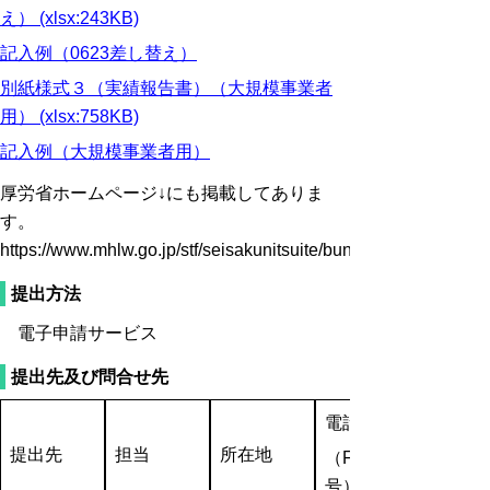
え） (xlsx:243KB)
記入例
（0623差し替え）
別紙様式３（実績報告書）（大規模事業者
用） (xlsx:758KB)
記入例
（大規模事業者用）
厚労省ホームページ↓にも掲載してありま
す。
https://www.mhlw.go.jp/stf/seisakunitsuite/bunya/hukushi_ka
提出方法
電子申請サービス
提出先及び問合せ先
電話番号
提出先
担当
所在地
（FAX番
号）