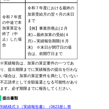
令和７年度における最終の
加算受給月の翌々月の末日
令和７年度
まで
の中途で本
加算算定を
【例】事業所廃止(２月
終了（中
末)→最終加算の受給(４
止）した場
月)→実績報告期限(６月
合
末) ※末日が閉庁日の場
合は、前開庁日まで
※実績報告は、加算の算定要件の一つであ
り、提出期限までに実績報告の提出を行わな
い場合は、加算の算定要件を満たしていない
不正請求として全額返還となる可能性があり
ます。必ず期限までに報告してください。
提出書類
別紙様式３（実績報告書）（0623差し替