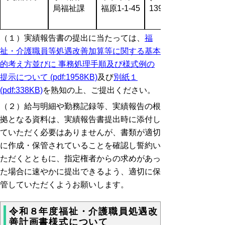
局福祉課
福原1-1-45
1392)
（１）実績報告書の提出に当たっては、
福
祉・介護職員等処遇改善加算等に関する基本
的考え方並びに 事務処理手順及び様式例の
提示について (pdf:1958KB)
及び
別紙１
(pdf:338KB)
を熟知の上、ご提出ください。
（２）給与明細や勤務記録等、実績報告の根
拠となる資料は、実績報告書提出時に添付し
ていただく必要はありませんが、書類が適切
に作成・保管されていることを確認し誓約い
ただくとともに、指定権者からの求めがあっ
た場合に速やかに提出できるよう、適切に保
管していただくようお願いします。
令和８年度福祉・介護職員処遇改
善計画書様式について