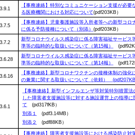
【事務連絡】特別なコミュニケーション支援が必要
3.9.1
る医療機関における対応について
(pdf203KB）
【事務連絡】児童養護施設等入所者等への新型コロ
3.7.5
に係る予防接種について（別添）
(pdf203KB）
新型コロナウイルス感染症に係る障害福祉サービス
3.7.2
準等の臨時的な取扱いについて（第15報）
(pdf92
新型コロナウイルス感染症に係る障害福祉サービス
3.6.28
準等の臨時的な取扱いについて（第14報）
(pdf17
【事務連絡】新型コロナワクチンの接種体制の強化
3.6.16
の兼業に関する取扱いについて（依頼） (pdf207K
【事務連絡】新型インフルエンザ等対策特別措置法
した障害者支援施設等に対する施設運営上の指導に
て
(pd317fKB）
3.6.1
別添１
(pdf3.14MB）
別添２
(pdf88KB）
【事務連絡】障害者支援施設等における感染防止対