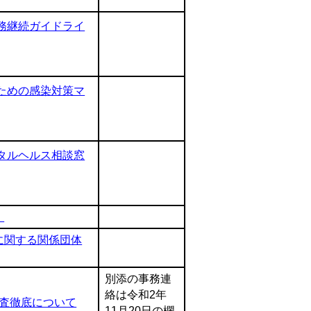
務継続ガイドライ
ための感染対策マ
タルヘルス相談窓
）
に関する関係団体
別添の事務連
絡は令和2年
査徹底について
11月20日の欄