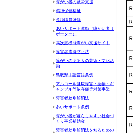
障がい者の就労支援
R
精神保健福祉
各種職員研修
R
あいサポート運動（障がい者サ
ポーター）
R
高次脳機能障がい支援サイト
障害者虐待防止法
R
障がいのある人の芸術・文化活
動
R
鳥取県手話言語条例
アルコール健康障害・薬物・ギ
ャンブル等依存症等対策事業
R
障害者差別解消法
あいサポート条例
R
障がい者が暮らしやすい社会づ
くり事業補助金
R
障害者差別解消法を知るための