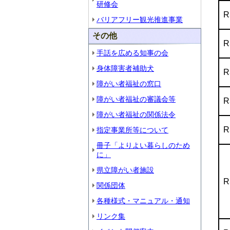
研修会
R
バリアフリー観光推進事業
その他
R
手話を広める知事の会
身体障害者補助犬
R
障がい者福祉の窓口
障がい者福祉の審議会等
R
障がい者福祉の関係法令
R
指定事業所等について
冊子「よりよい暮らしのため
に」
県立障がい者施設
R
関係団体
各種様式・マニュアル・通知
リンク集