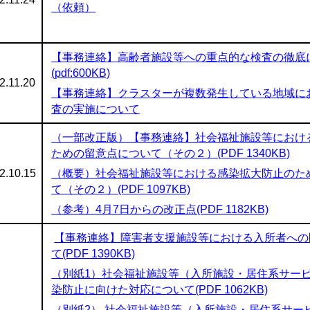
（依頼）
【事務連絡】高齢者施設等への重点的な検査の徹底
(pdf:600KB)
2.11.20
【事務連絡】クラスターが複数発生している地域に
査の実施について
（一部改正版）【事務連絡】社会福祉施設等におけ
ための留意点について（その２）(PDF 1340KB)
2.10.15
（概要）社会福祉施設等における感染拡大防止のた
て（その２）(PDF 1097KB)
（参考）4月7日からの改正点(PDF 1182KB)
【事務連絡】障害者支援施設等における入所者への
て(PDF 1390KB)
（別紙1）社会福祉施設等（入所施設・居住系サー
染防止に向けた対応について(PDF 1062KB)
（別紙2） 社会福祉施設等（入所施設・居住系サー