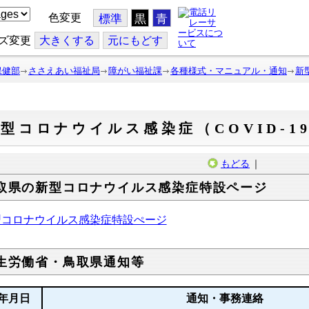
色変更
標準
黒
青
ズ変更
大
きくする
元
にもどす
保健部
ささえあい福祉局
障がい福祉課
各種様式・マニュアル・通知
新
型コロナウイルス感染症（COVID-1
もどる
｜
取県の新型コロナウイルス感染症特設ページ
型コロナウイルス感染症特設ぺージ
生労働省・鳥取県通知等
年月日
通知・事務連絡