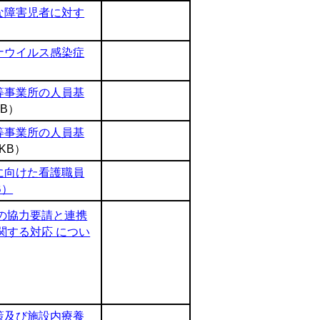
な障害児者に対す
ナウイルス感染症
等事業所の人員基
KB）
等事業所の人員基
2KB）
に向けた看護職員
B）
の協力要請と連携
関する対応 につい
策及び施設内療養