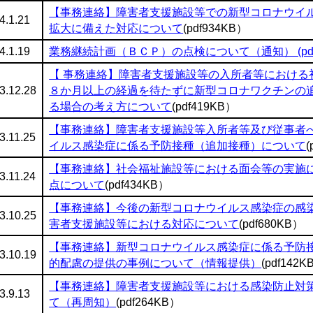
【事務連絡】障害者支援施設等での新型コロナウイ
4.1.21
拡大に備えた対応について
(pdf934KB）
4.1.19
業務継続計画（ＢＣＰ）の点検について（通知） (pdf9
【 事務連絡】障害者支援施設等の入所者等における
3.12.28
８か月以上の経過を待たずに新型コロナワクチンの
る場合の考え方について
(pdf419KB）
【事務連絡】障害者支援施設等入所者等及び従事者
3.11.25
イルス感染症に係る予防接種（追加接種）について
(
【事務連絡】社会福祉施設等における面会等の実施
3.11.24
点について
(pdf434KB）
【事務連絡】今後の新型コロナウイルス感染症の感
3.10.25
害者支援施設等における対応について
(pdf680KB）
【事務連絡】新型コロナウイルス感染症に係る予防
3.10.19
的配慮の提供の事例について（情報提供）
(pdf142K
【事務連絡】障害者支援施設等における感染防止対
3.9.13
て（再周知）
(pdf264KB）