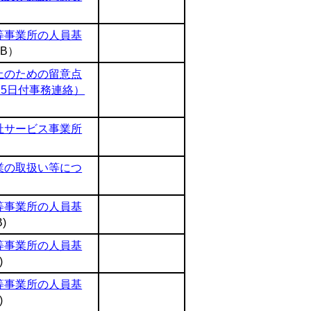
等事業所の人員基
KB）
止のための留意点
15日付事務連絡）
祉サービス事業所
業の取扱い等につ
等事業所の人員基
B)
等事業所の人員基
)
等事業所の人員基
)