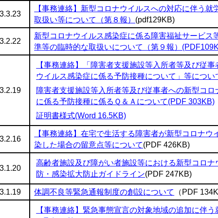
【事務連絡】新型コロナウイルスへの対応に伴う就
3.3.23
取扱い等について（第８報）
(pdf129KB)
新型コロナウイルス感染症に係る障害福祉サービス
3.2.22
準等の臨時的な取扱いについて（第９報）(PDF109K
【事務連絡】「障害者支援施設等入所者等及び従事
ウイルス感染症に係る予防接種について」等について(PD
3.2.19
障害者支援施設等入所者等及び従事者への新型コロ
に係る予防接種に係るＱ＆Ａについて(PDF 303KB)
証明書様式(Word 16.5KB)
【事務連絡】在宅で生活する障害者が新型コロナウ
3.2.16
染した場合の留意点等について
(PDF 426KB)
高齢者施設及び障がい者施設等における新型コロナ
3.1.20
防・感染拡大防止ガイドライン
(PDF 247KB)
3.1.19
体調不良等緊急通報制度の創設について
（PDF 134
【事務連絡】緊急事態宣言の対象地域の追加に伴う