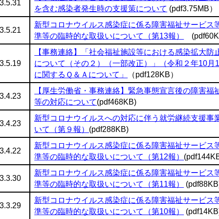
3.5.31
を含む感染者発生時の支援策について
(pdf3.75MB）
新型コロナウイルス感染症に係る障害福祉サービス
3.5.21
準等の臨時的な取扱いについて（第13報）
(pdf60
【事務連絡】「社会福祉施設等における感染拡大防
3.5.19
について（その２）（一部改正）」（令和２年10月
に関するＱ＆Ａについて」
（pdf128KB）
【厚生労働省・事務連絡】緊急事態宣言後の障害福
3.4.23
等の対応について
(pdf468KB)
新型コロナウイルスへの対応に伴う就労継続支援事
3.4.23
いて（第９報）
(pdf288KB)
新型コロナウイルス感染症に係る障害福祉サービス
3.4.22
準等の臨時的な取扱いについて（第12報）
(pdf144K
新型コロナウイルス感染症に係る障害福祉サービス
3.3.30
準等の臨時的な取扱いについて（第11報）
(pdf88KB
新型コロナウイルス感染症に係る障害福祉サービス
3.3.29
準等の臨時的な取扱いについて（第10報）
(pdf14KB