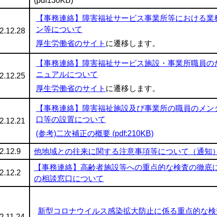
(pdf130KB)
【事務連絡】障害福祉サービス事業所等における業
ン等について
2.12.28
厚生労働省のサイト
に遷移します。
【事務連絡】障害福祉サービス施設・事業所職員の
ニュアルについて
2.12.25
厚生労働省のサイト
に遷移します。
【事務連絡】障害福祉施設及び事業所の職員のメン
口等の設置について
2.12.21
(参考)二次補正の概要 (pdf:210KB)
2.12.9
他地域との往来に関する注意事項等について（通知
【事務連絡】高齢者施設等への重点的な検査の徹底
2.12.2
の相談窓口について
新型コロナウイルス感染拡大防止に係る重点的な検
2.11.24