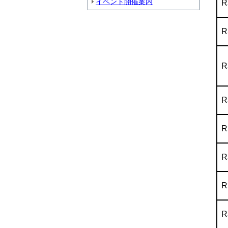
イベント開催案内
R
R
R
R
R
R
R
R