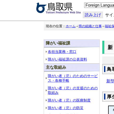
こ
の
ペ
ー
読み上げ
サイ
ジ
を
翻
現在の位置：
ホーム
県の組織と仕事
福祉
訳
す
る
障がい福祉課
新
各担当業務・窓口
障がい福祉課の公表資料
主な取組み
鳥
障がい者（児）のためのサービ
ス・各種手帳
新
障がい者（児）の支援のための
取組み
厚
障がい者（児）の医療制度
障がい者（児）の防災