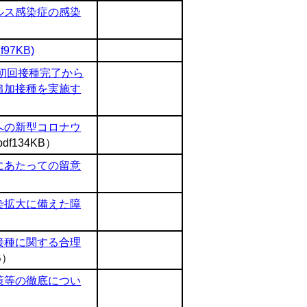
ルス感染症の感染
7KB)
初回接種完了から
追加接種を実施す
への新型コロナウ
pdf134KB）
にあたっての留意
染拡大に備えた障
接種に関する合理
B）
策等の徹底につい