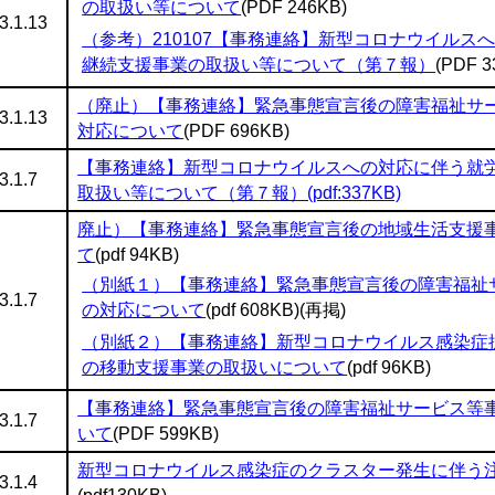
の取扱い等について
(PDF 246KB)
3.1.13
（参考）210107【事務連絡】新型コロナウイルス
継続支援事業の取扱い等について（第７報）
(PDF 
（廃止）【事務連絡】緊急事態宣言後の障害福祉サ
3.1.13
対応について
(PDF 696KB)
【事務連絡】新型コロナウイルスへの対応に伴う就
3.1.7
取扱い等について（第７報）(pdf:337KB)
廃止）【事務連絡】緊急事態宣言後の地域生活支援
て
(pdf 94KB)
（別紙１）【事務連絡】緊急事態宣言後の障害福祉
3.1.7
の対応について
(pdf 608KB)(再掲)
（別紙２）【事務連絡】新型コロナウイルス感染症
の移動支援事業の取扱いについて
(pdf 96KB)
【事務連絡】緊急事態宣言後の障害福祉サービス等
3.1.7
いて
(PDF 599KB)
新型コロナウイルス感染症のクラスター発生に伴う
3.1.4