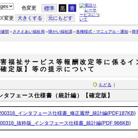
色変更
標準
黒
青
ズ変更
大
きくする
元
にもどす
保健部
ささえあい福祉局
障がい福祉課
各種様式・マニュアル・通知
障
障害福祉サービス等報酬改定等に係るイ
【確定版】等の提示について
もどる
｜
ンタフェース仕様書（統計編）【確定版】
200316_インタフェース仕様書_修正履歴_統計編(PDF187KB)
200316_抜粋版_インタフェース仕様書_統計編(PDF 966KB)