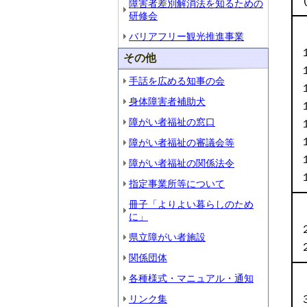
障害者差別解消法を知るための
研修会
バリアフリー観光推進事業
その他
手話を広める知事の会
身体障害者補助犬
障がい者福祉の窓口
障がい者福祉の審議会等
障がい者福祉の関係法令
指定事業所等について
冊子「よりよい暮らしのため
に」
県立障がい者施設
関係団体
各種様式・マニュアル・通知
リンク集