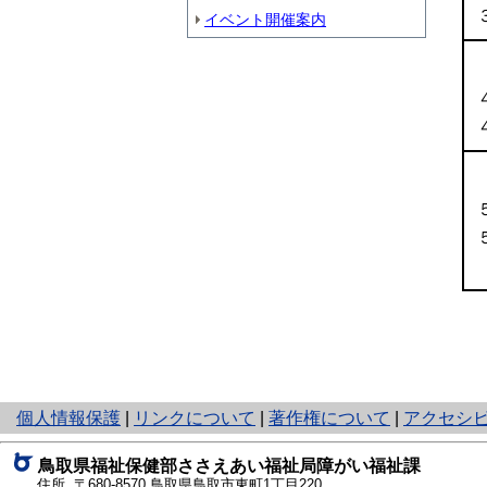
イベント開催案内
と
個人情報保護
|
リンクについて
|
著作権について
|
アクセシ
り
ネ
鳥取県福祉保健部ささえあい福祉局障がい福祉課
ッ
住所 〒680-8570
鳥取県鳥取市東町1丁目220