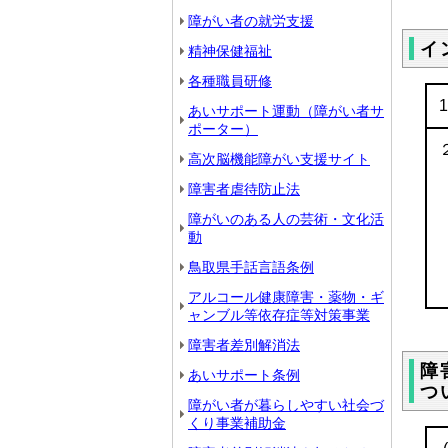
障がい者の就労支援
イ
精神保健福祉
各種職員研修
あいサポート運動（障がい者サ
ポーター）
高次脳機能障がい支援サイト
障害者虐待防止法
障がいのある人の芸術・文化活
動
鳥取県手話言語条例
アルコール健康障害・薬物・ギ
ャンブル等依存症等対策事業
障害者差別解消法
障
あいサポート条例
つ
障がい者が暮らしやすい社会づ
くり事業補助金