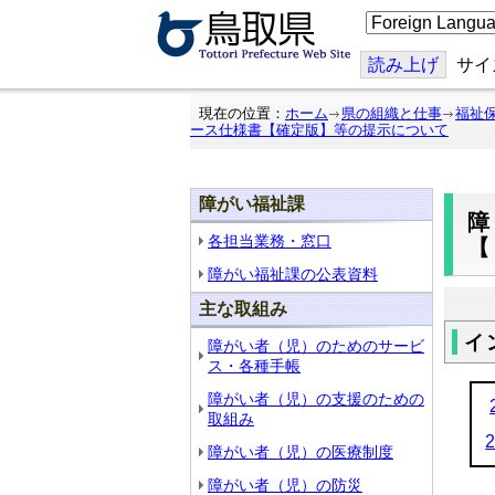
こ
の
ペ
ー
読み上げ
サイ
ジ
を
翻
現在の位置：
ホーム
県の組織と仕事
福祉
訳
ース仕様書【確定版】等の提示について
す
る
障がい福祉課
各担当業務・窓口
障がい福祉課の公表資料
主な取組み
イ
障がい者（児）のためのサービ
ス・各種手帳
障がい者（児）の支援のための
取組み
障がい者（児）の医療制度
障がい者（児）の防災