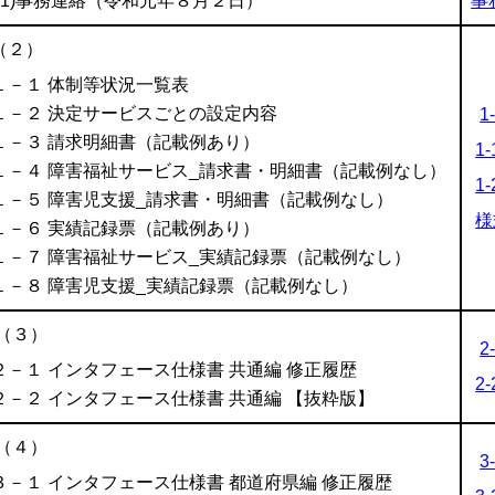
(1)事務連絡（令和元年８月２日）
事務
（２）
１－１ 体制等状況一覧表
１－２ 決定サービスごとの設定内容
1
１－３ 請求明細書（記載例あり）
1
１－４ 障害福祉サービス_請求書・明細書（記載例なし）
1-
１－５ 障害児支援_請求書・明細書（記載例なし）
様
１－６ 実績記録票（記載例あり）
１－７ 障害福祉サービス_実績記録票（記載例なし）
１－８ 障害児支援_実績記録票（記載例なし）
（３）
2
２－１ インタフェース仕様書 共通編 修正履歴
2-
２－２ インタフェース仕様書 共通編 【抜粋版】
（４）
3
３－１ インタフェース仕様書 都道府県編 修正履歴