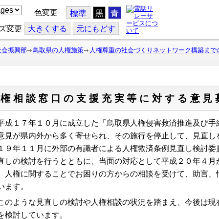
色変更
標準
黒
青
ズ変更
大
きくする
元
にもどす
社会振興部
鳥取県の人権施策
人権尊重の社会づくりネットワーク構築まで
人権相談窓口の支援充実等に対する意見
成１７年１０月に成立した「鳥取県人権侵害救済推進及び手
意見が県内外から多く寄せられ、その施行を停止して、見直し
１９年１１月に外部の有識者による人権救済条例見直し検討委
直しの検討を行うとともに、当面の対応として平成２０年４月
、人権に関することでお困りの方からの相談を受けて、助言、
います。
のような見直しの検討や人権相談の状況を踏まえ、今後は現
を検討しています。