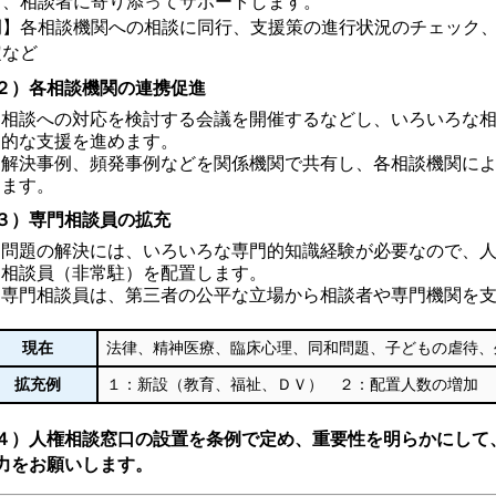
り、相談者に寄り添ってサポートします。
例】各相談機関への相談に同行、支援策の進行状況のチェック
定など
２）各相談機関の連携促進
相談への対応を検討する会議を開催するなどし、いろいろな
的な支援を進めます。
解決事例、頻発事例などを関係機関で共有し、各相談機関に
ます。
３）専門相談員の拡充
問題の解決には、いろいろな専門的知識経験が必要なので、
相談員（非常駐）を配置します。
専門相談員は、第三者の公平な立場から相談者や専門機関を
現在
法律、精神医療、臨床心理、同和問題、子どもの虐待、
拡充例
１：新設（教育、福祉、ＤＶ） ２：配置人数の増加
４）人権相談窓口の設置を条例で定め、重要性を明らかにして
力をお願いします。