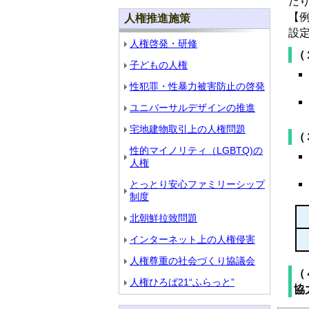
だ
【
人権推進施策
設
人権啓発・研修
（
子どもの人権
性犯罪・性暴力被害防止の啓発
ユニバーサルデザインの推進
宅地建物取引上の人権問題
（
性的マイノリティ（LGBTQ)の
人権
とっとり安心ファミリーシップ
制度
北朝鮮拉致問題
インターネット上の人権侵害
人権尊重の社会づくり協議会
（
人権ひろば21“ふらっと”
協