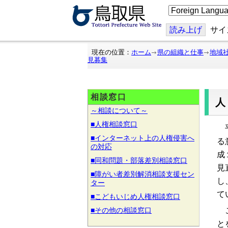
こ
の
ペ
ー
読み上げ
サイ
ジ
を
翻
現在の位置：
ホーム
県の組織と仕事
地域
訳
見募集
す
る
相談窓口
～相談について～
■人権相談窓口
平
■インターネット上の人権侵害へ
る
の対応
成
■同和問題・部落差別相談窓口
見
■障がい者差別解消相談支援セン
し
ター
て
■こどもいじめ人権相談窓口
■その他の相談窓口
こ
と