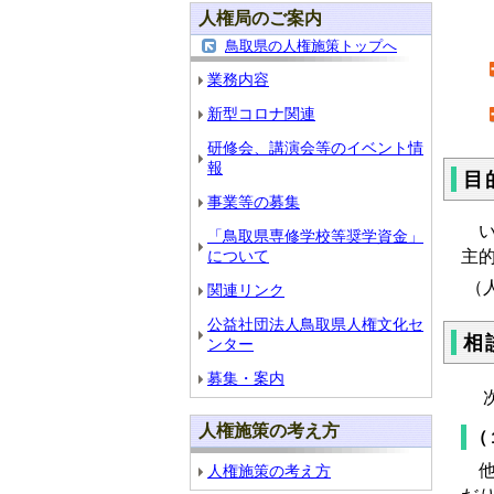
人権局のご案内
・
鳥取県の人権施策トップへ
業務内容
新型コロナ関連
研修会、講演会等のイベント情
報
目
事業等の募集
い
「鳥取県専修学校等奨学資金」
主
について
（
関連リンク
公益社団法人鳥取県人権文化セ
相
ンター
募集・案内
次
人権施策の考え方
（
他
人権施策の考え方