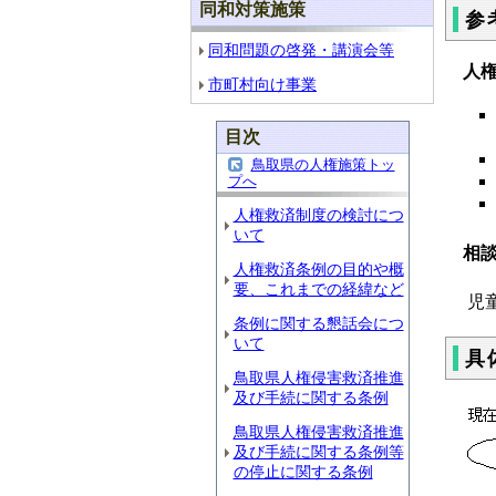
同和対策施策
参
同和問題の啓発・講演会等
人
市町村向け事業
目次
鳥取県の人権施策トッ
プへ
人権救済制度の検討につ
いて
相
人権救済条例の目的や概
要、これまでの経緯など
児
条例に関する懇話会につ
いて
具
鳥取県人権侵害救済推進
及び手続に関する条例
鳥取県人権侵害救済推進
及び手続に関する条例等
の停止に関する条例