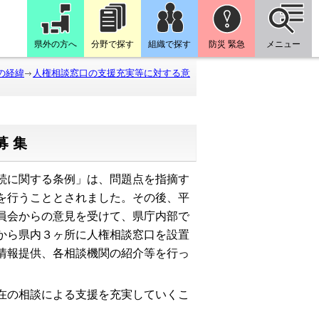
県外の方へ
分野で探す
組織で探す
防災 緊急
メニュー
の経緯
人権相談窓口の支援充実等に対する意
募集
続に関する条例」は、問題点を指摘す
を行うこととされました。その後、平
員会からの意見を受けて、県庁内部で
から県内３ヶ所に人権相談窓口を設置
情報提供、各相談機関の紹介等を行っ
在の相談による支援を充実していくこ