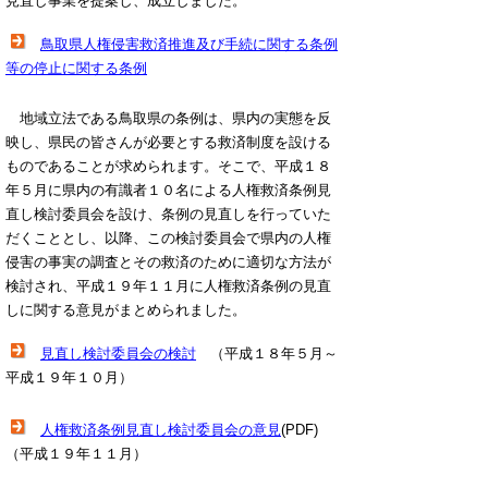
見直し事業を提案し、成立しました。
鳥取県人権侵害救済推進及び手続に関する条例
等の停止に関する条例
地域立法である鳥取県の条例は、県内の実態を反
映し、県民の皆さんが必要とする救済制度を設ける
ものであることが求められます。そこで、平成１８
年５月に県内の有識者１０名による人権救済条例見
直し検討委員会を設け、条例の見直しを行っていた
だくこととし、以降、この検討委員会で県内の人権
侵害の事実の調査とその救済のために適切な方法が
検討され、平成１９年１１月に人権救済条例の見直
しに関する意見がまとめられました。
見直し検討委員会の検討
（平成１８年５月～
平成１９年１０月）
人権救済条例見直し検討委員会の意見
(PDF)
（平成１９年１１月）