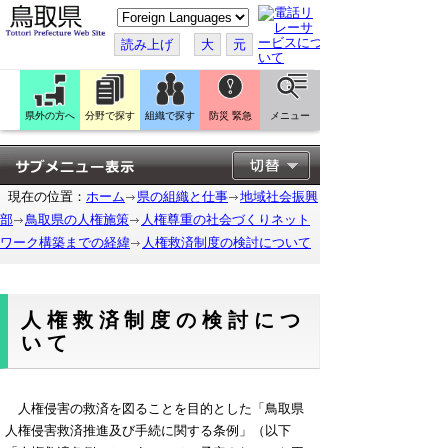
こ
の
ペ
読み上げ
大
元
ー
ジ
を
翻
訳
県外の方へ
分野で探す
組織で探す
防災 緊急
メニュー
す
る
現在の位置：
ホーム
県の組織と仕事
地域社会振興
部
鳥取県の人権施策
人権尊重の社会づくりネット
ワーク構築までの経緯
人権救済制度の検討について
人権救済制度の検討につ
いて
人権侵害の救済を図ることを目的とした「鳥取県
人権侵害救済推進及び手続に関する条例」（以下