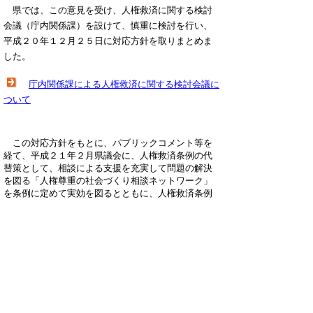
県では、この意見を受け、人権救済に関する検討
会議（庁内関係課）を設けて、慎重に検討を行い、
平成２０年１２月２５日に対応方針を取りまとめま
した。
庁内関係課による人権救済に関する検討会議に
ついて
この対応方針をもとに、パブリックコメント等を
経て、平成２１年２月県議会に、
人権救済条例の代
替策として、相談による支援を充実して問題の解決
を図る「人権尊重の社会づくり相談ネットワーク」
を条例に定めて実効を図るとともに、人権救済条例
を廃止するため、鳥取県人権尊重の社会づくり条例
の一部を改正等する条例案を提案し、同議会で可決
されました。
人権尊重の社会づくり相談ネットワークに
ついて