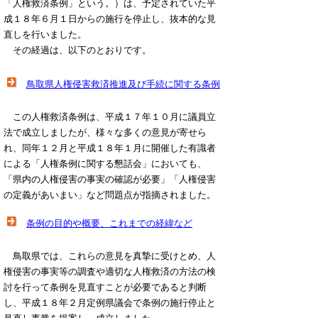
「人権救済条例」という。）は、予定されていた平
成１８年６月１日からの施行を停止し、抜本的な見
直しを行いました。
その経過は、以下のとおりです。
鳥取県人権侵害救済推進及び手続に関する条例
この人権救済条例は、平成１７年１０月に議員立
法で成立しましたが、様々な多くの意見が寄せら
れ、同年１２月と平成１８年１月に開催した有識者
による「人権条例に関する懇話会」においても、
「県内の人権侵害の事実の確認が必要」「人権侵害
の定義があいまい」など問題点が指摘されました。
条例の目的や概要、これまでの経緯など
鳥取県では、これらの意見を真摯に受けとめ、人
権侵害の事実等の調査や適切な人権救済の方法の検
討を行って条例を見直すことが必要であると判断
し、平成１８年２月定例県議会で条例の施行停止と