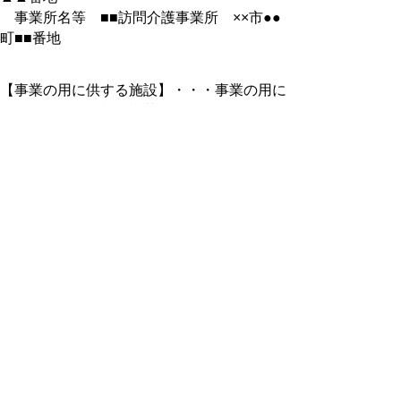
事業所名等 ■■訪問介護事業所 ××市●●
町■■番地
【事業の用に供する施設】・・・事業の用に
供する施設の種類を記載すること。
・特別養護老人ホーム
・養護老人ホーム
・老人福祉センター 等
【様式第３号】
廃止、休止に○をつけること
提出先
問合せ先
電話
中部総合事務所 福祉保
０８５８－２３
健局福祉企画課
－３１２０