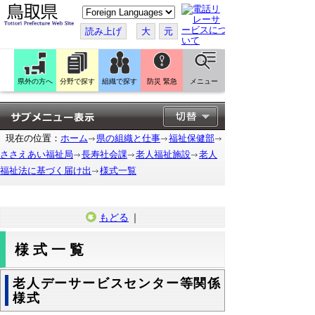
こ
の
ペ
読み上げ
大
元
ー
ジ
を
翻
訳
県外の方へ
分野で探す
組織で探す
防災 緊急
メニュー
す
る
現在の位置：
ホーム
県の組織と仕事
福祉保健部
ささえあい福祉局
長寿社会課
老人福祉施設
老人
福祉法に基づく届け出
様式一覧
もどる
｜
様式一覧
老人デーサービスセンター等関係
様式