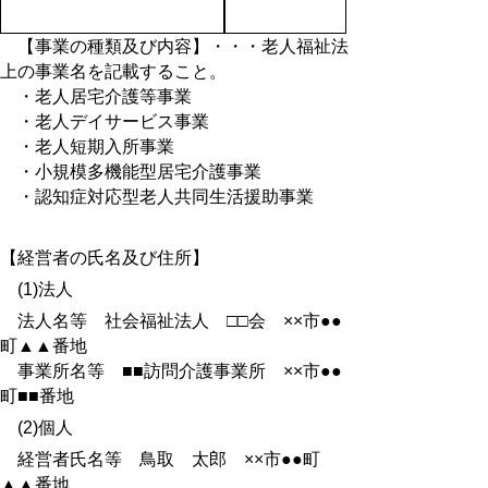
【事業の種類及び内容】・・・老人福祉法
上の事業名を記載すること。
・老人居宅介護等事業
・老人デイサービス事業
・老人短期入所事業
・小規模多機能型居宅介護事業
・認知症対応型老人共同生活援助事業
【経営者の氏名及び住所】
(1)法人
法人名等 社会福祉法人 □□会 ××市●●
町▲▲番地
事業所名等 ■■訪問介護事業所 ××市●●
町■■番地
(2)個人
経営者氏名等 鳥取 太郎 ××市●●町
▲▲番地