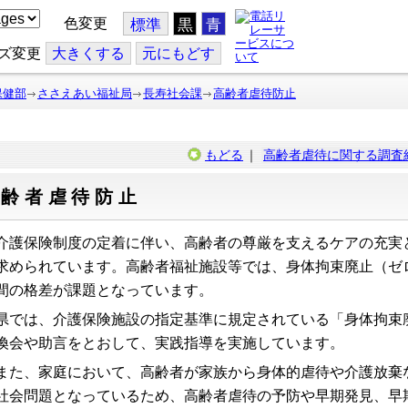
色変更
標準
黒
青
ズ変更
大
きくする
元
にもどす
保健部
ささえあい福祉局
長寿社会課
高齢者虐待防止
もどる
｜
高齢者虐待に関する調査
高齢者虐待防止
護保険制度の定着に伴い、高齢者の尊厳を支えるケアの充実
求められています。高齢者福祉施設等では、身体拘束廃止（ゼ
間の格差が課題となっています。
では、介護保険施設の指定基準に規定されている「身体拘束
換会や助言をとおして、実践指導を実施しています。
た、家庭において、高齢者が家族から身体的虐待や介護放棄
社会問題となっているため、高齢者虐待の予防や早期発見、早