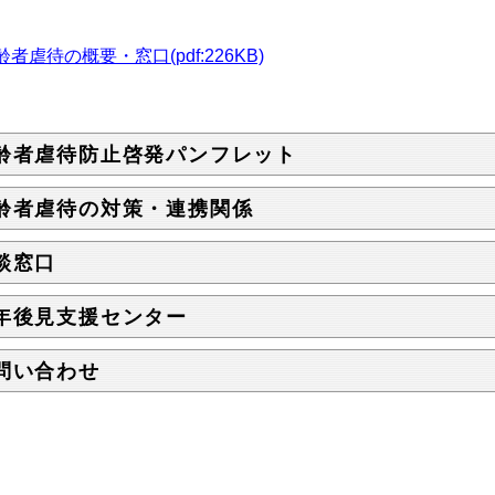
。
齢者虐待の概要・窓口(pdf:226KB)
齢者虐待防止啓発パンフレット
齢者虐待の対策・連携関係
談窓口
年後見支援センター
問い合わせ