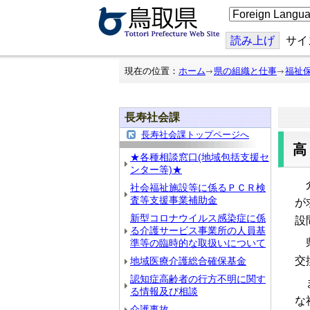
こ
の
ペ
ー
読み上げ
サイ
ジ
を
翻
現在の位置：
ホーム
県の組織と仕事
福祉
訳
す
る
長寿社会課
長寿社会課トップページへ
★各種相談窓口(地域包括支援セ
ンター等)★
介
社会福祉施設等に係るＰＣＲ検
査等支援事業補助金
が
新型コロナウイルス感染症に係
設
る介護サービス事業所の人員基
県
準等の臨時的な取扱いについて
交
地域医療介護総合確保基金
認知症高齢者の行方不明に関す
ま
る情報及び相談
な
介護事故