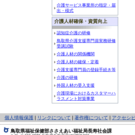
介護サービス事業所の指定・届
出・様式
介護人材確保・資質向上
認知症介護の研修
鳥取県介護支援専門員実務研修
受講試験
介護人材の関係機関
介護人材の確保・定着
介護支援専門員の登録手続き等
介護の研修
外国人材の受入支援
介護現場におけるカスタマーハ
ラスメント対策事業
と
個人情報保護
|
リンクについて
|
著作権について
|
アクセシ
り
ネ
鳥取県福祉保健部ささえあい福祉局長寿社会課
ッ