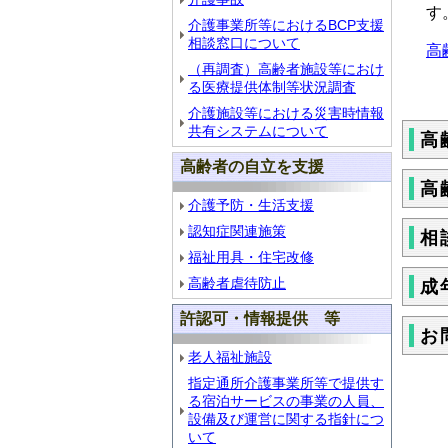
す
介護事業所等におけるBCP支援
相談窓口について
高
（再調査）高齢者施設等におけ
る医療提供体制等状況調査
介護施設等における災害時情報
共有システムについて
高
高齢者の自立を支援
高
介護予防・生活支援
認知症関連施策
相
福祉用具・住宅改修
高齢者虐待防止
成
許認可・情報提供 等
お
老人福祉施設
指定通所介護事業所等で提供す
る宿泊サービスの事業の人員、
設備及び運営に関する指針につ
いて