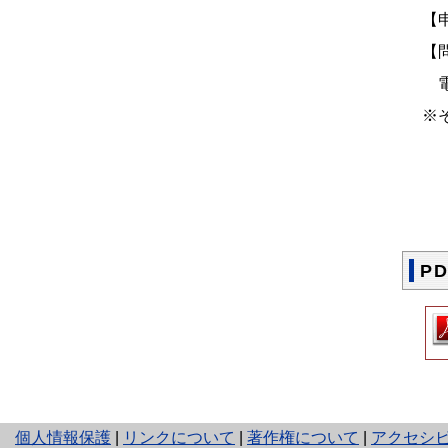
【
【
電話
※
P
と
個人情報保護
|
リンクについて
|
著作権について
|
アクセシ