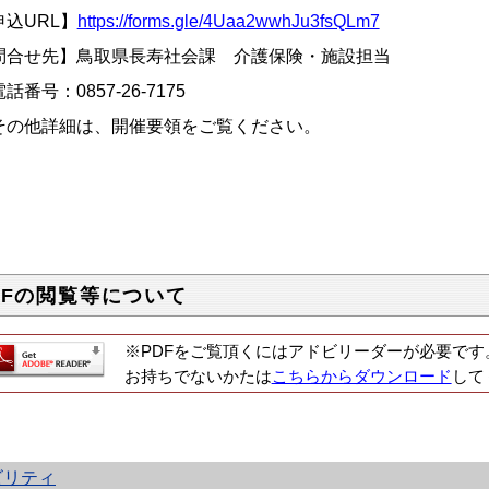
申込URL】
https://forms.gle/4Uaa2wwhJu3fsQLm7
問合せ先】鳥取県長寿社会課 介護保険・施設担当
番号：0857-26-7175
その他詳細は、開催要領をご覧ください。
DFの閲覧等について
※PDFをご覧頂くにはアドビリーダーが必要です
お持ちでないかたは
こちらからダウンロード
して
ビリティ