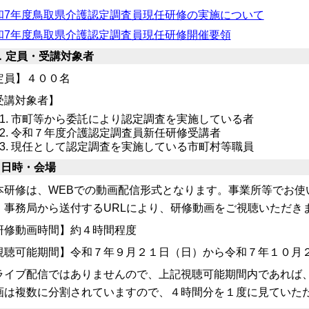
和7年度鳥取県介護認定調査員現任研修の実施について
和7年度鳥取県介護認定調査員現任研修開催要領
．定員・受講対象者
定員】４００名
受講対象者】
市町等から委託により認定調査を実施している者
令和７年度介護認定調査員新任研修受講者
現任として認定調査を実施している市町村等職員
．日時・会場
研修は、WEBでの動画配信形式となります。事業所等でお使
、事務局から送付するURLにより、研修動画をご視聴いただき
研修動画時間】約４時間程度
視聴可能期間】令和７年９月２１日（日）から令和７年１０月
ライブ配信ではありませんので、上記視聴可能期間内であれば
画は複数に分割されていますので、４時間分を１度に見ていた