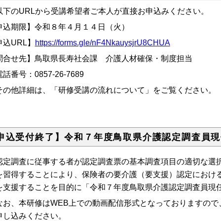
下のURLから受講希望者ご本人が直接お申込みください。
申込期限】令和８年４月１４日（火）
申込URL】
https://forms.gle/nF4NkauysjrU8CHUA
問合せ先】鳥取県長寿社会課 介護人材確保・制度担当
番号：0857-26-7689
その他詳細は、「研修受講の流れについて」をご覧ください。
申込受付終了】令和７年度鳥取県介護認定調査員現
定調査に従事する者が認定調査票の基本調査項目の適切な選択
を習得することにより、保険者の要介護（要支援）認定におけ
を支援することを目的に「令和７年度鳥取県介護認定調査員現
お、本研修はWEB上での動画配信形式となっておりますので
申し込みください。