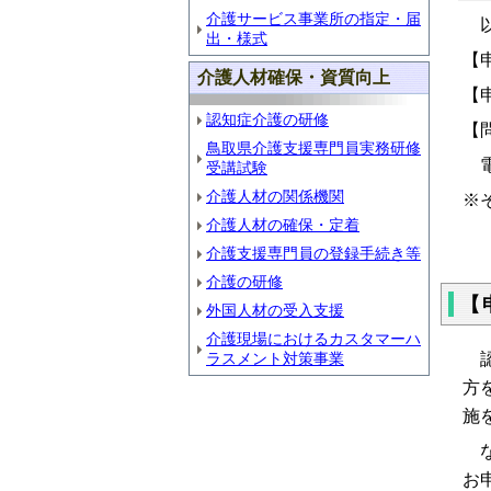
介護サービス事業所の指定・届
以
出・様式
【
介護人材確保・資質向上
【
認知症介護の研修
【
鳥取県介護支援専門員実務研修
電話
受講試験
介護人材の関係機関
※
介護人材の確保・定着
介護支援専門員の登録手続き等
介護の研修
【
外国人材の受入支援
介護現場におけるカスタマーハ
認
ラスメント対策事業
方
施
な
お