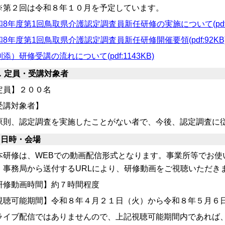
第２回は令和８年１０月を予定しています。
和8年度第1回鳥取県介護認定調査員新任研修の実施について(pdf:3
和8年度第1回鳥取県介護認定調査員新任研修開催要領(pdf:92KB
添）研修受講の流れについて(pdf:1143KB)
．定員・受講対象者
定員】２００名
受講対象者】
則、認定調査を実施したことがない者で、今後、認定調査に
．日時・会場
研修は、WEBでの動画配信形式となります。事業所等でお使
、事務局から送付するURLにより、研修動画をご視聴いただき
研修動画時間】約７
時間程度
視聴可能期間】令和８年４月２１日（火）から令和８年５月６
ライブ配信ではありませんので、上記視聴可能期間内であれば