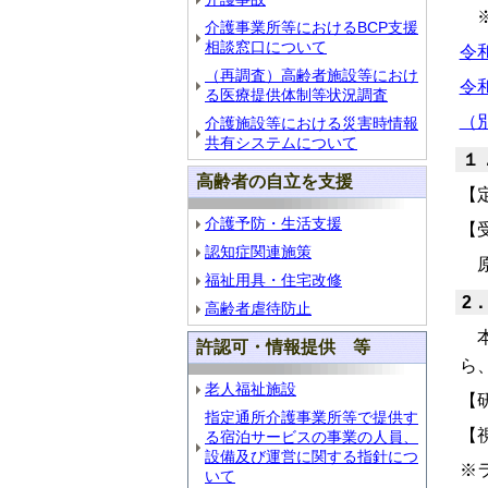
※
介護事業所等におけるBCP支援
相談窓口について
令
（再調査）高齢者施設等におけ
令
る医療提供体制等状況調査
（別
介護施設等における災害時情報
共有システムについて
１
高齢者の自立を支援
【
介護予防・生活支援
【
認知症関連施策
原
福祉用具・住宅改修
2
高齢者虐待防止
本
許認可・情報提供 等
ら
老人福祉施設
【
指定通所介護事業所等で提供す
【
る宿泊サービスの事業の人員、
設備及び運営に関する指針につ
※
いて