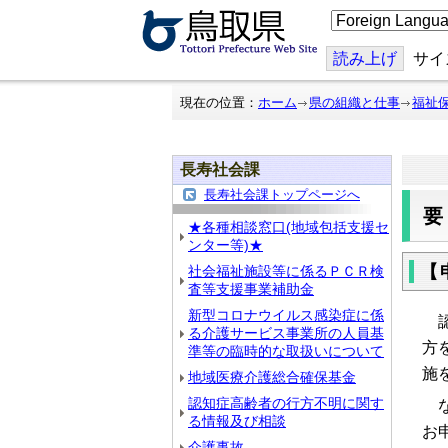
こ
の
ペ
ー
読み上げ
サイ
ジ
を
翻
現在の位置：
ホーム
県の組織と仕事
福祉
訳
す
る
長寿社会課
長寿社会課トップページへ
★各種相談窓口(地域包括支援セ
ンター等)★
【
社会福祉施設等に係るＰＣＲ検
査等支援事業補助金
新型コロナウイルス感染症に係
認
る介護サービス事業所の人員基
方
準等の臨時的な取扱いについて
施
地域医療介護総合確保基金
認知症高齢者の行方不明に関す
な
る情報及び相談
お
介護事故