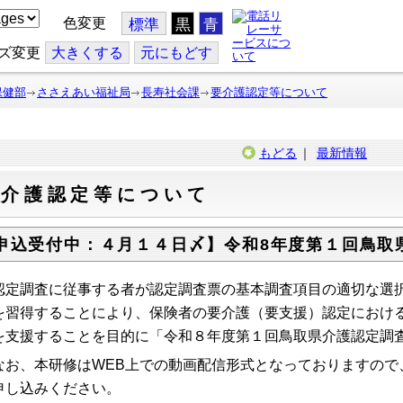
色変更
標準
黒
青
ズ変更
大
きくする
元
にもどす
保健部
ささえあい福祉局
長寿社会課
要介護認定等について
もどる
｜
最新情報
要介護認定等について
申込受付中：４月１４日〆】令和8年度第１回鳥取
定調査に従事する者が認定調査票の基本調査項目の適切な選択
を習得することにより、保険者の要介護（要支援）認定におけ
を支援することを目的に「令和８年度第１回鳥取県介護認定調
お、本研修はWEB上での動画配信形式となっておりますので
申し込みください。