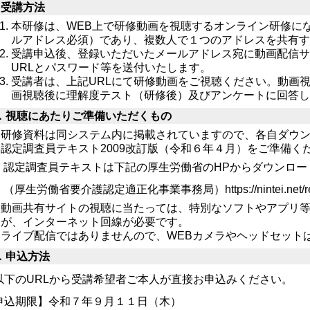
．受講方法
本研修は、WEB上で研修動画を視聴するオンライン研修に
ルアドレス必須）であり、複数人で１つのアドレスを共有
受講申込後、登録いただいたメールアドレス宛に動画配信サイト「
URLとパスワード等を送付いたします。
受講者は、上記URLにて研修動画をご視聴ください。動画
画視聴後に理解度テスト（研修後）及びアンケートに回答
．視聴にあたりご準備いただくもの
研修資料は同システム内に掲載されていますので、各自ダウ
認定調査員テキスト2009改訂版（令和６年４月）をご準備くだ
認定調査員テキストは下記の厚生労働省のHPからダウンロ
（厚生労働省要介護認定適正化事業事務局）https://nintei.net/resea
動画共有サイトの視聴に当たっては、特別なソフトやアプリ
が、インターネット回線が必要です。
ライブ配信ではありませんので、WEBカメラやヘッドセット
．申込方法
下のURLから受講希望者ご本人が直接お申込みください。
申込期限】令和７年９月１１日（木）