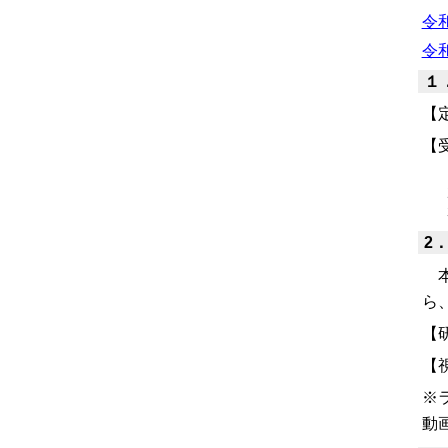
令
令
１
【
【
2
本
ら
【
【
※
動