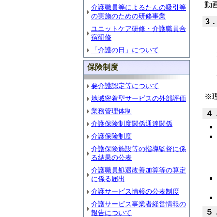
動
介護職員等によるたんの吸引等
の実施のための研修事業
3
ユニットケア研修・介護職員合
宿研修
「介護の日」について
保険制度
要介護認定等について
※
地域密着型サービスの外部評価
業務管理体制
４
介護保険制度関係通達関係
介護保険制度
介護保険施設等の指導監督に係
る結果の公表
介護職員処遇改善加算等の算定
に係る届出
介護サービス情報の公表制度
介護サービス事業者経営情報の
５
報告について