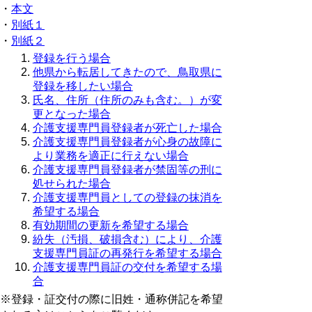
・
本文
・
別紙１
・
別紙２
登録を行う場合
他県から転居してきたので、鳥取県に
登録を移したい場合
氏名、住所（住所のみも含む。）が変
更となった場合
介護支援専門員登録者が死亡した場合
介護支援専門員登録者が心身の故障に
より業務を適正に行えない場合
介護支援専門員登録者が禁固等の刑に
処せられた場合
介護支援専門員としての登録の抹消を
希望する場合
有効期間の更新を希望する場合
紛失（汚損、破損含む）により、介護
支援専門員証の再発行を希望する場合
介護支援専門員証の交付を希望する場
合
※登録・証交付の際に旧姓・通称併記を希望