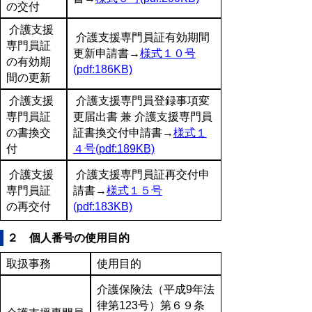
の交付
介護支援
介護支援専門員証有効期間
専門員証
更新申請書→
様式１０号
の有効期
(pdf:186KB)
間の更新
介護支援
介護支援専門員登録事項変
専門員証
更届出書 兼 介護支援専門員
の書換交
証書換交付申請書→
様式１
付
４号(pdf:189KB)
介護支援
介護支援専門員証再交付申
専門員証
請書→
様式１５号
の再交付
(pdf:183KB)
２ 個人番号の使用目的
取扱事務
使用目的
介護保険法（平成9年法
律第123号）第６９条