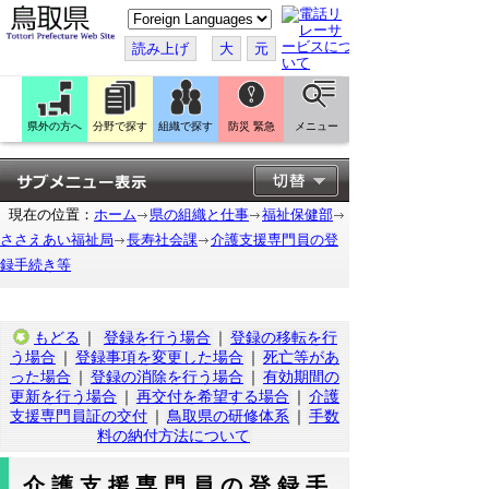
こ
の
ペ
読み上げ
大
元
ー
ジ
を
翻
訳
県外の方へ
分野で探す
組織で探す
防災 緊急
メニュー
す
る
現在の位置：
ホーム
県の組織と仕事
福祉保健部
ささえあい福祉局
長寿社会課
介護支援専門員の登
録手続き等
もどる
｜
登録を行う場合
｜
登録の移転を行
う場合
｜
登録事項を変更した場合
｜
死亡等があ
った場合
｜
登録の消除を行う場合
｜
有効期間の
更新を行う場合
｜
再交付を希望する場合
｜
介護
支援専門員証の交付
｜
鳥取県の研修体系
｜
手数
料の納付方法について
介護支援専門員の登録手