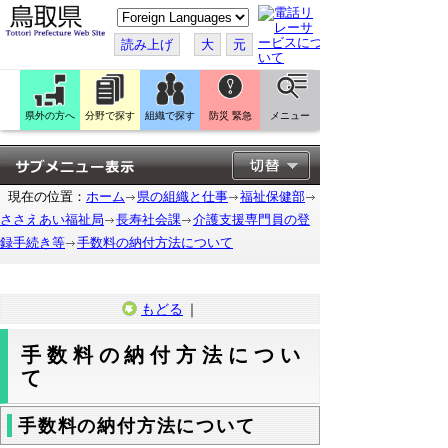
こ
の
ペ
読み上げ
大
元
ー
ジ
を
翻
訳
県外の方へ
分野で探す
組織で探す
防災 緊急
メニュー
す
る
現在の位置：
ホーム
県の組織と仕事
福祉保健部
ささえあい福祉局
長寿社会課
介護支援専門員の登
録手続き等
手数料の納付方法について
もどる
｜
手数料の納付方法につい
て
手数料の納付方法について