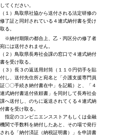
してください。
（１）鳥取県社協から送付される法定研修の
修了証と同封されている４連式納付書を受け
取る。
※納付期限の都合上、乙・丙区分の修了者
宛には送付されません。
（２）鳥取県長寿社会課の窓口で４連式納付
書を受け取る。
（３）長３の返送用封筒（１１０円切手を貼
付し、送付先住所と宛名と「介護支援専門員
証〇〇手続き納付書在中」を記載）と、「４
連式納付書送付依頼書」を同封して長寿社会
課へ送付し、のちに返送されてくる４連式納
付書を受け取る。
指定のコンビニエンスストアもしくは金融
機関で手数料を納付したあと、その場で発行
される「納付済証（納税証明書）」を申請書