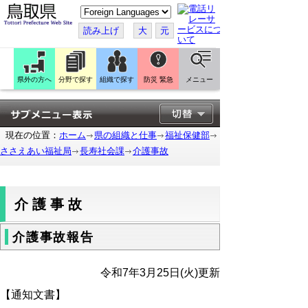
こ
の
ペ
読み上げ
大
元
ー
ジ
を
翻
訳
県外の方へ
分野で探す
組織で探す
防災 緊急
メニュー
す
る
現在の位置：
ホーム
県の組織と仕事
福祉保健部
ささえあい福祉局
長寿社会課
介護事故
介護事故
介護事故報告
令和7
年3月25日(火)更新
【通知文書】