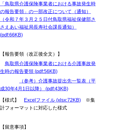
「鳥取県介護保険事業者における事故発生時
の報告要領」の一部改正について（通知）
（令和７年３月２５日付鳥取県福祉保健部さ
さえあい福祉局長寿社会課長通知）
(pdf:66KB)
【報告要領（改正後全文）】
鳥取県介護保険事業者における介護事故発
生時の報告要領 (pdf:56KB)
（参考）介護事故提出先一覧表（平
成30年4月1日以降） (pdf:43KB)
【様式】
Excelファイル (xlsx:72KB)
※集
計フォーマットに対応した様式
【留意事項】