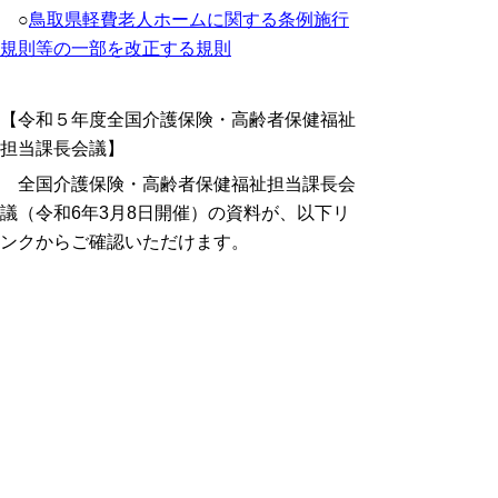
○
鳥取県軽費老人ホームに関する条例施行
規則等の一部を改正する規則
【令和５年度全国介護保険・高齢者保健福祉
担当課長会議】
全国介護保険・高齢者保健福祉担当課長会
議（令和6年3月8日開催）の資料が、以下リ
ンクからご確認いただけます。
全国介護保険・高齢者保健福祉担当課長会
議 本体資料 （厚生労働省ホームページ）
※本体資料についての説明動画は、上記リ
ンクより厚生労働省動画チャンネル
（YouTube）にてご視聴ください。
全国介護保険・高齢者保健福祉担当課長会
議 別冊資料 （厚生労働省ホームページ）