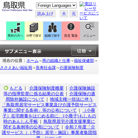
こ
の
ペ
読み上げ
大
元
ー
ジ
を
翻
訳
県外の方へ
分野で探す
組織で探す
防災 緊急
メニュー
す
る
現在の位置：
ホーム
県の組織と仕事
福祉保健部
ささえあい福祉局
長寿社会課
介護保険制度
もどる
｜
介護保険制度概要
｜
介護保険施設
等の指導監督に係る結果の公表
｜
介護保険の適
用除外施設について
｜
地域主権一括法に伴う
「鳥取県居宅サービス事業及び介護予防サービス
事業に関する条例」等の公布について
｜
（小冊
子）在宅療養をはじめる前に、(小冊子)もしもの
時のあんしん手帳
｜
鳥取県居宅介護支援事業に
関する条例等の公布について
｜
令和７年度「介
護サービス（（予防）居宅・施設）事業者集団指