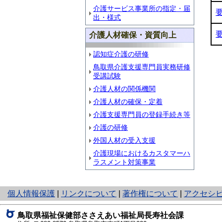
介護サービス事業所の指定・届
出・様式
介護人材確保・資質向上
認知症介護の研修
鳥取県介護支援専門員実務研修
受講試験
介護人材の関係機関
介護人材の確保・定着
介護支援専門員の登録手続き等
介護の研修
外国人材の受入支援
介護現場におけるカスタマーハ
ラスメント対策事業
と
個人情報保護
|
リンクについて
|
著作権について
|
アクセシ
り
ネ
鳥取県福祉保健部ささえあい福祉局長寿社会課
ッ