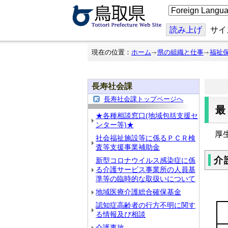
こ
の
ペ
ー
読み上げ
サイ
ジ
を
翻
現在の位置：
ホーム
県の組織と仕事
福祉
訳
す
る
長寿社会課
長寿社会課トップページへ
★各種相談窓口(地域包括支援セ
ンター等)★
厚
社会福祉施設等に係るＰＣＲ検
査等支援事業補助金
介
新型コロナウイルス感染症に係
る介護サービス事業所の人員基
準等の臨時的な取扱いについて
地域医療介護総合確保基金
認知症高齢者の行方不明に関す
る情報及び相談
介護事故