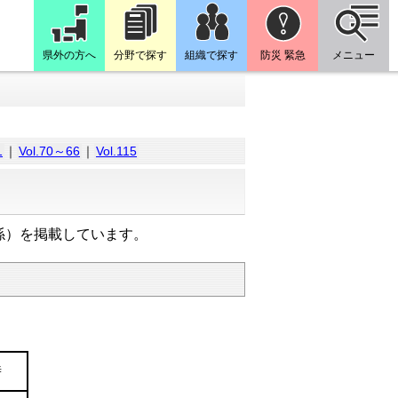
県外の方へ
分野で探す
組織で探す
防災 緊急
メニュー
1
｜
Vol.70～66
｜
Vol.115
係）を掲載しています。
時