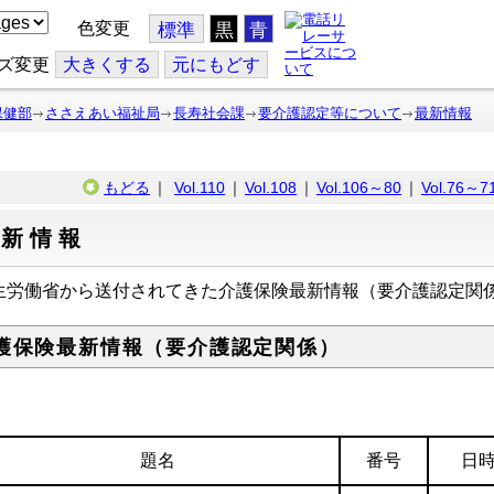
色変更
標準
黒
青
ズ変更
大
きくする
元
にもどす
保健部
ささえあい福祉局
長寿社会課
要介護認定等について
最新情報
もどる
｜
Vol.110
｜
Vol.108
｜
Vol.106～80
｜
Vol.76～7
最新情報
生労働省から送付されてきた介護保険最新情報（要介護認定関
護保険最新情報（要介護認定関係）
題名
番号
日