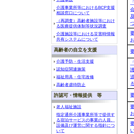
介護事業所等におけるBCP支援
相談窓口について
（再調査）高齢者施設等におけ
る医療提供体制等状況調査
介護施設等における災害時情報
共有システムについて
高齢者の自立を支援
介護予防・生活支援
認知症関連施策
福祉用具・住宅改修
高齢者虐待防止
許認可・情報提供 等
老人福祉施設
指定通所介護事業所等で提供す
る宿泊サービスの事業の人員、
設備及び運営に関する指針につ
いて