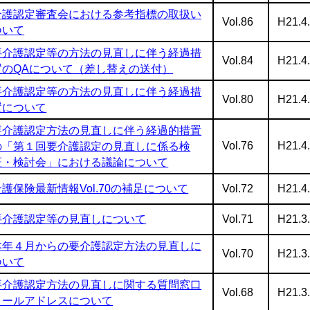
介護認定審査会における参考指標の取扱い
Vol.86
H21.4
ついて
要介護認定等の方法の見直しに伴う経過措
Vol.84
H21.4
置のQAについて（差し替えの送付）
要介護認定等の方法の見直しに伴う経過措
Vol.80
H21.4
置について
要介護認定方法の見直しに伴う経過的措置
Vol.76
H21.4
の「第１回要介護認定の見直しに係る検
証・検討会」における議論について
介護保険最新情報Vol.70の補足について
Vol.72
H21.4
要介護認定等の見直しについて
Vol.71
H21.3
本年４月からの要介護認定方法の見直しに
Vol.70
H21.3
ついて
要介護認定方法の見直しに関する質問窓口
Vol.68
H21.3
メールアドレスについて