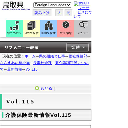
こ
の
ペ
読み上げ
大
元
ー
ジ
を
翻
訳
県外の方へ
分野で探す
組織で探す
防災 緊急
メニュー
す
る
現在の位置：
ホーム
県の組織と仕事
福祉保健部
ささえあい福祉局
長寿社会課
要介護認定等につい
て
最新情報
Vol.115
もどる
｜
Vol.115
介護保険最新情報Vol.115