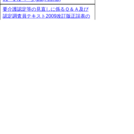
要介護認定等の見直しに係るＱ＆Ａ及び
認定調査員テキスト2009改訂版正誤表の
送付について(pdf,427KB)
▲ページ上部に戻る
と
個人情報保護
|
リンクについて
|
著作権に
り
ついて
|
アクセシビリティ
ネ
鳥取県福祉保健部ささえあい福祉局
ッ
長寿社会課
住所 〒680-8570
ト
鳥取県鳥取市東町1丁目220
へ
電話
0857-26-7176
ファクシミリ 0857-26-8168
の
E-mail
choujyushakai@pref.tottori.lg.jp
Copyright(C) 2006～ 鳥取県(Tottori Prefectural
Government) All Rights Reserved. 法人番号
7000020310000