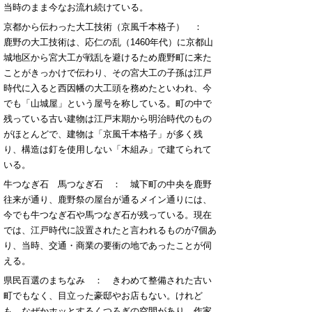
当時のまま今なお流れ続けている。
京都から伝わった大工技術（京風千本格子） ：
鹿野の大工技術は、応仁の乱（1460年代）に京都山
城地区から宮大工が戦乱を避けるため鹿野町に来た
ことがきっかけで伝わり、その宮大工の子孫は江戸
時代に入ると西因幡の大工頭を務めたといわれ、今
でも「山城屋」という屋号を称している。町の中で
残っている古い建物は江戸末期から明治時代のもの
がほとんどで、建物は「京風千本格子」が多く残
り、構造は釘を使用しない「木組み」で建てられて
いる。
牛つなぎ石 馬つなぎ石 ： 城下町の中央を鹿野
往来が通り、鹿野祭の屋台が通るメイン通りには、
今でも牛つなぎ石や馬つなぎ石が残っている。現在
では、江戸時代に設置されたと言われるものが7個あ
り、当時、交通・商業の要衝の地であったことが伺
える。
県民百選のまちなみ ： きわめて整備された古い
町でもなく、目立った豪邸やお店もない。けれど
も、なぜかホッとするくつろぎの空間があり、作家