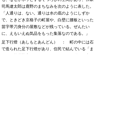
司馬遼太郎は鹿野のまちなみを次のように表した。
「人通りは、ない。通りは水の底のようにしずか
で、ときどき京格子の町屋や、白壁に腰板といった
苗字帯刀身分の屋敷などが残っている。ぜんたい
に、えもいえぬ気品をもった集落なのである。」
足下行燈（あしもとあんどん） ： 町の中には石
で造られた足下行燈があり、住民で結んでいる「ま
ちなみ整備協定」によって、それぞれの町が工夫を
凝らして制作している。行燈に刻み込まれている紋
章は鹿野祭の各町の紋章で、夜になると通りに連な
る薄明かりが足下を照らす。
（鳥取市鹿野町総合支所 城下町鹿野案内参照）