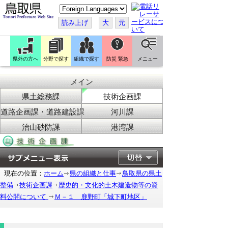
こ
の
ペ
読み上げ
大
元
ー
ジ
を
翻
訳
県外の方へ
分野で探す
組織で探す
防災 緊急
メニュー
す
る
メイン
県土総務課
技術企画課
道路企画課・道路建設課
河川課
治山砂防課
港湾課
現在の位置：
ホーム
県の組織と仕事
鳥取県の県土
整備
技術企画課
歴史的・文化的土木建造物等の資
料公開について
Ｍ－１ 鹿野町「城下町地区」