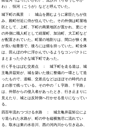
抜堤河（ばったいがわ）、流沙川（りゅうしゃが
わ）、恒河（こうが）などと呼んでいた。
城下町の風景 ： 城山を囲むように家臣たちが住
み、殿町付近に侍が住んでいた。その外側は町屋地
区として、上町、下町の商業地区が置かれ、更にそ
の外側に職人町として紺屋町、加治町、大工町など
が配置されていた。町屋の地割りは、間口が狭く奥
が長い短冊形で、後ろには畑を持っていた。町全体
は、田んぼの中に浮かんでいるようなコンパクトに
まとまった小さな城下町であった。
行く手をはばむ交差点 ： 城下町を走る道は、城
主亀井茲矩が、城を築いた後に整備の一環として造
ったもので、道幅、交差点などはほぼその時代のま
まの形で残っている。その中の「Ｌ字路、Ｔ字路」
は、外部からの侵入者があったとき、行き止まりに
見えたり、城とは反対側へ行かせる造りになってい
る。
四百年流れつづける水路 ： 城主亀井茲矩公によ
り造られた水路が、町の中を縦横無尽に流れてい
る。取水は東の水谷川、西の河内川から引き込み、