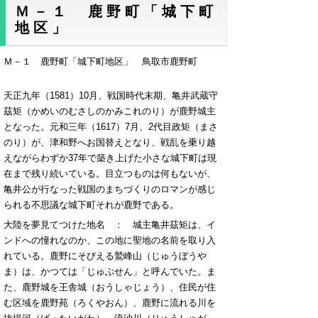
Ｍ－１ 鹿野町「城下町
地区」
Ｍ－１ 鹿野町「城下町地区」 鳥取市鹿野町
天正九年（1581）10月、戦国時代末期、亀井武蔵守
茲矩（かめいのむさしのかみこれのり）が鹿野城主
となった。元和三年（1617）7月、2代目政矩（まさ
のり）が、津和野へお国替えとなり、戦乱を乗り越
えながらわずか37年で築き上げた小さな城下町は現
在まで残り続いている。目立つものは何もないが、
亀井公が行なった戦国のまちづくりのロマンが感じ
られる不思議な城下町それが鹿野である。
大陸を夢見てつけた地名 ： 城主亀井茲矩は、イ
ンドへの憧れなのか、この地に聖地の名前を取り入
れている。鹿野にそびえる鷲峰山（じゅうぼうや
ま）は、かつては「じゅぶせん」と呼んでいた。ま
た、鹿野城を王舎城（おうしゃじょう）、住民が住
む区域を鹿野苑（ろくやおん）、鹿野に流れる川を