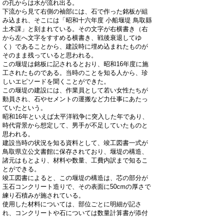
の孔からは水が流れ出る。
下流から見て右側の袖部には、石で作った銘板が組
み込まれ、そこには「昭和十六年度 小船堰堤 鳥取縣
土木課」と刻まれている。その文字が右横書き（右
から左へ文字をすすめる横書き、戦後衰退してゆ
く）であることから、建設時に埋め込まれたものが
そのまま残っていると思われる。
この堰堤は銘板に記されるとおり、昭和16年度に施
工されたものである。当時のことを知る人から、珍
しいエピソードを聞くことができた。
この堰堤の建設には、作業員として若い女性たちが
動員され、石やセメントの運搬など力仕事にあたっ
ていたという。
昭和16年といえば太平洋戦争に突入した年であり、
時代背景から想定して、男手が不足していたものと
思われる。
建設当時の状況を知る資料として、竣工図書一式が
鳥取県立公文書館に保存されており、堰堤の構造、
諸元はもとより、材料や数量、工費内訳まで知るこ
とができる。
竣工図書によると、この堰堤の構造は、芯の部分が
玉石コンクリート造りで、その表面に50cmの厚さで
練り石積みが施されている。
使用した材料については、部位ごとに明細が記さ
れ、コンクリートや石については数量計算書が添付