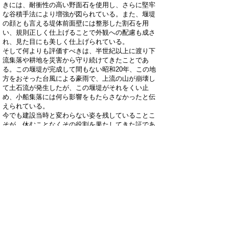
きには、耐衝性の高い野面石を使用し、さらに堅牢
な谷積手法により増強が図られている。また、堰堤
の顔とも言える堤体前面壁には整形した割石を用
い、規則正しく仕上げることで外観への配慮も成さ
れ、見た目にも美しく仕上げられている。
そして何よりも評価すべきは、半世紀以上に渡り下
流集落や耕地を災害から守り続けてきたことであ
る。この堰堤が完成して間もない昭和20年、この地
方をおそった台風による豪雨で、上流の山が崩壊し
て土石流が発生したが、この堰堤がそれをくい止
め、小船集落には何ら影響をもたらさなかったと伝
えられている。
今でも建設当時と変わらない姿を残していることこ
そが、休むことなくその役割を果たしてきた証であ
る。
現在、堰堤の背後には、水通しの高さに達するほど
土砂が堆積している状態だが、その厚く積まれた土
砂は功績の大きさを物語る誇らしい勲章のように見
える。