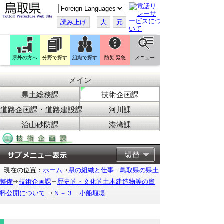
こ
の
ペ
読み上げ
大
元
ー
ジ
を
翻
訳
県外の方へ
分野で探す
組織で探す
防災 緊急
メニュー
す
る
メイン
県土総務課
技術企画課
道路企画課・道路建設課
河川課
治山砂防課
港湾課
現在の位置：
ホーム
県の組織と仕事
鳥取県の県土
整備
技術企画課
歴史的・文化的土木建造物等の資
料公開について
Ｎ－３ 小船堰堤