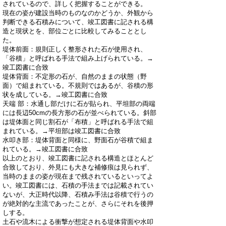
されているので、詳しく把握することができる。
現在の姿が建設当時のものなのかどうか、外観から
判断できる石積みについて、竣工図書に記される構
造と現状とを、部位ごとに比較してみることとし
た。
堤体前面：規則正しく整形された石が使用され、
「谷積」と呼ばれる手法で組み上げられている。→
竣工図書に合致
堤体背面：不定形の石が、自然のままの状態（野
面）で組まれている。不規則ではあるが、谷積の形
状を成している。→竣工図書に合致
天端 部：水通し部だけに石が貼られ、平坦部の両端
には長辺50cmの長方形の石が並べられている。斜部
は堤体面と同じ割石が「布積」と呼ばれる手法で組
まれている。→平坦部は竣工図書に合致
水叩き部：堤体背面と同様に、野面石が谷積で組ま
れている。→竣工図書に合致
以上のとおり、竣工図書に記される構造とほとんど
合致しており、外見にも大きな補修痕は見られず、
当時のままの姿が現在まで残されているといってよ
い。竣工図書には、石積の手法までは記載されてい
ないが、大正時代以降、石積み手法は谷積で行うの
が絶対的な主流であったことが、さらにそれを後押
しする。
土石や流木による衝撃が想定される堤体背面や水叩