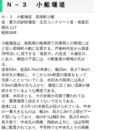
Ｎ－３ 小船堰堤
Ｎ－３ 小船堰堤 若桜町小船
堤：重力式砂防堰堤・玉石コンクリート造・表面石
積仕上げ
昭和16年
小船堰堤は、鳥取県の南東部で兵庫県との県境にほ
ど近い若桜町小船に位置する。戸倉峠付近から国道
29号沿いに流下する「落折川」の支流「大瀬谷川」
にあり、堰堤の下流には、小船集落や耕地が広が
る。
堤長53m、堤高6.7mの本体に、幅15m、長さ7.8mの
水叩きが連結し、そこから1m程度の落差をもって、
河床へととりついている。水叩きの両岸には高さ
3.5mの護岸が立ち上がり、堰堤に広く短い流路が接
続されているような構造である。
堤体、水叩きとも、その全面が石積で覆われてお
り、重厚感漂う頑丈そうないで立ちである。
提体には、大小5つの水抜孔が設けられている。中央
の一番大きなものは、幅1m、高さ1.2mで上部がアー
チ型になっており、他の4つは幅0.3m、高さ0.4mの
長方形で、中央孔の両横、両斜め上方に、ほぼ等間
隔に配置されており、平常時でも中央孔とその両横