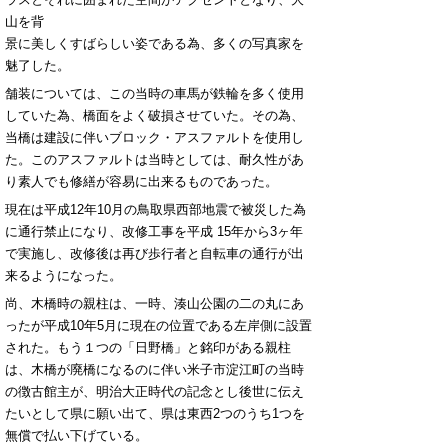
山を背
景に美しくすばらしい姿である為、多くの写真家を
魅了した。
舗装については、この当時の車馬が鉄輪を多く使用
していた為、橋面をよく破損させていた。その為、
当橋は建設に伴いブロック・アスファルトを使用し
た。このアスファルトは当時としては、耐久性があ
り素人でも修繕が容易に出来るものであった。
現在は平成12年10月の鳥取県西部地震で被災した為
に通行禁止になり、改修工事を平成 15年から3ヶ年
で実施し、改修後は再び歩行者と自転車の通行が出
来るようになった。
尚、木橋時の親柱は、一時、湊山公園の二の丸にあ
ったが平成10年5月に現在の位置である左岸側に設置
された。もう１つの「日野橋」と銘印がある親柱
は、木橋が廃橋になるのに伴い米子市淀江町の当時
の徴古館主が、明治大正時代の記念とし後世に伝え
たいとして県に願い出て、県は東西2つのうち1つを
無償で払い下げている。