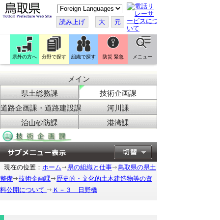
こ
の
ペ
読み上げ
大
元
ー
ジ
を
翻
訳
県外の方へ
分野で探す
組織で探す
防災 緊急
メニュー
す
る
メイン
県土総務課
技術企画課
道路企画課・道路建設課
河川課
治山砂防課
港湾課
現在の位置：
ホーム
県の組織と仕事
鳥取県の県土
整備
技術企画課
歴史的・文化的土木建造物等の資
料公開について
Ｋ－３ 日野橋