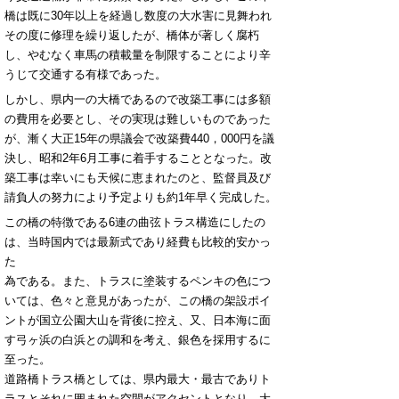
橋は既に30年以上を経過し数度の大水害に見舞われ
その度に修理を繰り返したが、橋体が著しく腐朽
し、やむなく車馬の積載量を制限することにより辛
うじて交通する有様であった。
しかし、県内一の大橋であるので改築工事には多額
の費用を必要とし、その実現は難しいものであった
が、漸く大正15年の県議会で改築費440，000円を議
決し、昭和2年6月工事に着手することとなった。改
築工事は幸いにも天候に恵まれたのと、監督員及び
請負人の努力により予定よりも約1年早く完成した。
この橋の特徴である6連の曲弦トラス構造にしたの
は、当時国内では最新式であり経費も比較的安かっ
た
為である。また、トラスに塗装するペンキの色につ
いては、色々と意見があったが、この橋の架設ポイ
ントが国立公園大山を背後に控え、又、日本海に面
す弓ヶ浜の白浜との調和を考え、銀色を採用するに
至った。
道路橋トラス橋としては、県内最大・最古でありト
ラスとそれに囲まれた空間がアクセントとなり、大