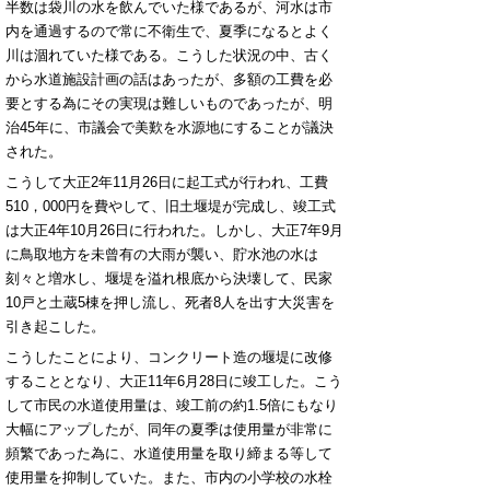
半数は袋川の水を飲んでいた様であるが、河水は市
内を通過するので常に不衛生で、夏季になるとよく
川は涸れていた様である。こうした状況の中、古く
から水道施設計画の話はあったが、多額の工費を必
要とする為にその実現は難しいものであったが、明
治45年に、市議会で美歎を水源地にすることが議決
された。
こうして大正2年11月26日に起工式が行われ、工費
510，000円を費やして、旧土堰堤が完成し、竣工式
は大正4年10月26日に行われた。しかし、大正7年9月
に鳥取地方を未曾有の大雨が襲い、貯水池の水は
刻々と増水し、堰堤を溢れ根底から決壊して、民家
10戸と土蔵5棟を押し流し、死者8人を出す大災害を
引き起こした。
こうしたことにより、コンクリート造の堰堤に改修
することとなり、大正11年6月28日に竣工した。こう
して市民の水道使用量は、竣工前の約1.5倍にもなり
大幅にアップしたが、同年の夏季は使用量が非常に
頻繁であった為に、水道使用量を取り締まる等して
使用量を抑制していた。また、市内の小学校の水栓