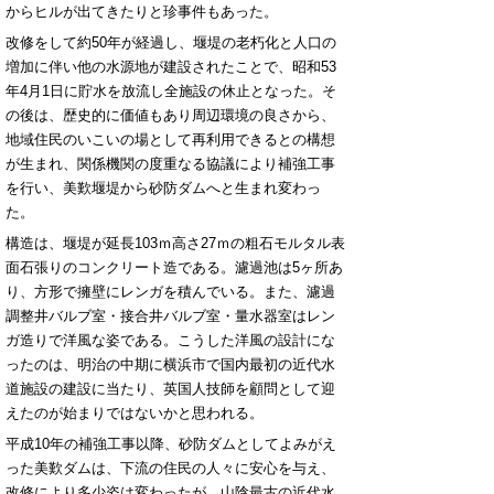
からヒルが出てきたりと珍事件もあった。
改修をして約50年が経過し、堰堤の老朽化と人口の
増加に伴い他の水源地が建設されたことで、昭和53
年4月1日に貯水を放流し全施設の休止となった。そ
の後は、歴史的に価値もあり周辺環境の良さから、
地域住民のいこいの場として再利用できるとの構想
が生まれ、関係機関の度重なる協議により補強工事
を行い、美歎堰堤から砂防ダムへと生まれ変わっ
た。
構造は、堰堤が延長103ｍ高さ27ｍの粗石モルタル表
面石張りのコンクリート造である。濾過池は5ヶ所あ
り、方形で擁壁にレンガを積んでいる。また、濾過
調整井バルブ室・接合井バルブ室・量水器室はレン
ガ造りで洋風な姿である。こうした洋風の設計にな
ったのは、明治の中期に横浜市で国内最初の近代水
道施設の建設に当たり、英国人技師を顧問として迎
えたのが始まりではないかと思われる。
平成10年の補強工事以降、砂防ダムとしてよみがえ
った美歎ダムは、下流の住民の人々に安心を与え、
改修により多少姿は変わったが、山陰最古の近代水