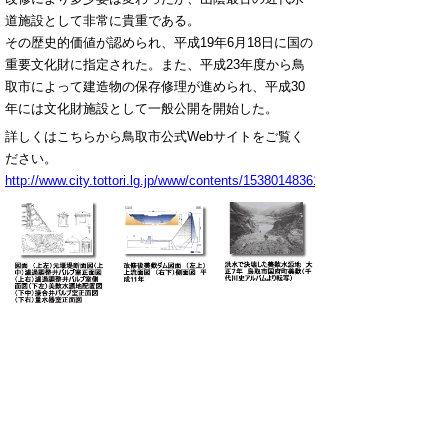
道施設として非常に貴重である。
その歴史的価値が認められ、平成19年6月18日に国の
重要文化財に指定された。また、平成23年度から鳥
取市によって建造物の保存修理が進められ、平成30
年には文化財施設として一般公開を開始した。
詳しくはこちらから鳥取市公式Webサイトをご覧く
ださい。
http://www.city.tottori.lg.jp/www/contents/1538014836195/index.html