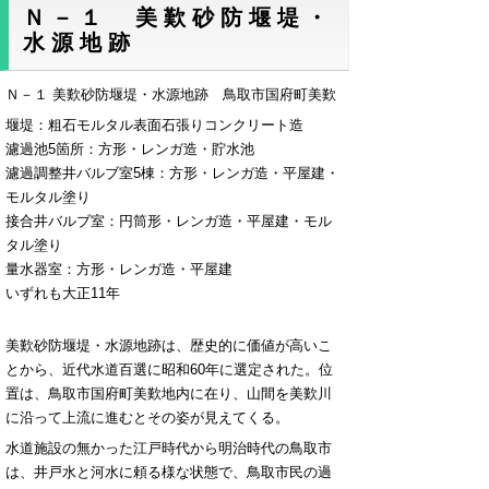
Ｎ－１ 美歎砂防堰堤・
水源地跡
Ｎ－１ 美歎砂防堰堤・水源地跡 鳥取市国府町美歎
堰堤：粗石モルタル表面石張りコンクリート造
濾過池5箇所：方形・レンガ造・貯水池
濾過調整井バルブ室5棟：方形・レンガ造・平屋建・
モルタル塗り
接合井バルブ室：円筒形・レンガ造・平屋建・モル
タル塗り
量水器室：方形・レンガ造・平屋建
いずれも大正11年
美歎砂防堰堤・水源地跡は、歴史的に価値が高いこ
とから、近代水道百選に昭和60年に選定された。位
置は、鳥取市国府町美歎地内に在り、山間を美歎川
に沿って上流に進むとその姿が見えてくる。
水道施設の無かった江戸時代から明治時代の鳥取市
は、井戸水と河水に頼る様な状態で、鳥取市民の過