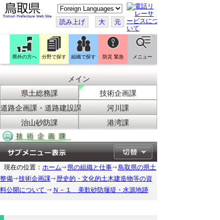
こ
の
ペ
読み上げ
大
元
ー
ジ
を
翻
訳
県外の方へ
分野で探す
組織で探す
防災 緊急
メニュー
す
る
メイン
県土総務課
技術企画課
道路企画課・道路建設課
河川課
治山砂防課
港湾課
現在の位置：
ホーム
県の組織と仕事
鳥取県の県土
整備
技術企画課
歴史的・文化的土木建造物等の資
料公開について
Ｎ－１ 美歎砂防堰堤・水源地跡