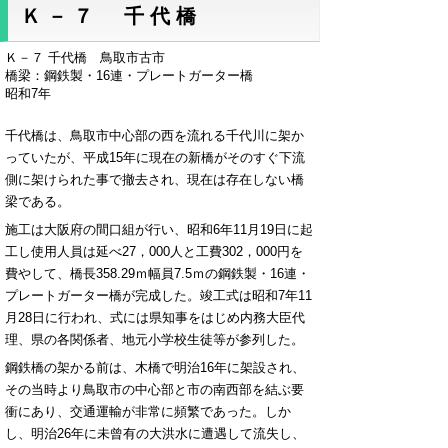
Ｋ－７ 千代橋
Ｋ－７ 千代橋 鳥取市古市
橋梁：鋼鉄製・16連・プレートガーター橋
昭和7年
千代橋は、鳥取市中心部の西を流れる千代川に架か
っていたが、平成15年に現在の新橋がそのすぐ下流
側に架けられた事で撤去され、現在は存在しない橋
梁である。
施工は大阪府の間口組が行い、昭和6年11月19日に起
工し使用人員は延べ27，000人と工費302，000円を
費やして、橋長358.29ｍ幅員7.5ｍの鋼鉄製・16連・
プレートガーター橋が完成した。竣工式は昭和7年11
月28日に行われ、式には県知事をはじめ内務大臣代
理、県の各関係者、地元小学校生徒等が参列した。
鋼鉄橋の架かる前は、木橋で明治16年に架設され、
その当時より鳥取市の中心部と市の南西部を結ぶ要
衝にあり、交通運輸が非常に頻繁であった。しか
し、明治26年に未曾有の大洪水に遭遇して流失し、