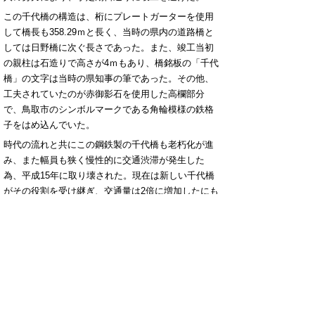
この千代橋の構造は、桁にプレートガーターを使用
して橋長も358.29ｍと長く、当時の県内の道路橋と
しては日野橋に次ぐ長さであった。また、竣工当初
の親柱は石造りで高さが4ｍもあり、橋銘板の「千代
橋」の文字は当時の県知事の筆であった。その他、
工夫されていたのが赤御影石を使用した高欄部分
で、鳥取市のシンボルマークである角輪模様の鉄格
子をはめ込んでいた。
時代の流れと共にこの鋼鉄製の千代橋も老朽化が進
み、また幅員も狭く慢性的に交通渋滞が発生した
為、平成15年に取り壊された。現在は新しい千代橋
がその役割を受け継ぎ、交通量は2倍に増加したにも
かかわらず渋滞長は約1月2日～1月7日に減少してい
る。