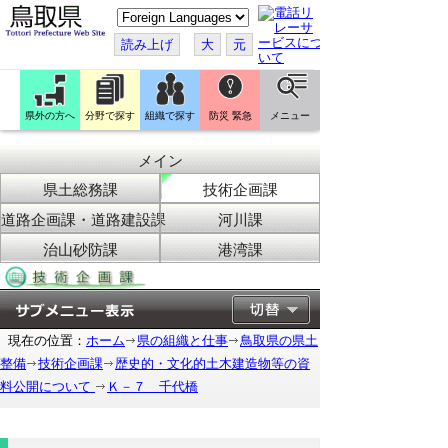
こ
の
ペ
読み上げ
大
元
ー
ジ
を
翻
訳
県外の方へ
分野で探す
組織で探す
防災 緊急
メニュー
す
る
メイン
県土総務課
技術企画課
道路企画課・道路建設課
河川課
治山砂防課
港湾課
現在の位置：
ホーム
県の組織と仕事
鳥取県の県土
整備
技術企画課
歴史的・文化的土木建造物等の資
料公開について
Ｋ－７ 千代橋