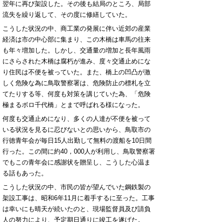
翌年に再び架設した。その後も結局のところ、局部
流失を繰り返して、その度に修繕していた。
こうした状況の中、商工業の発展に伴い近郊の産業
経済は市の中心部に集まり、この木橋は車馬の往来
も年々増加した。しかし、交通量の増加と長年風雨
にさらされた木橋は腐朽が進み、度々交通止めにな
り住民は不便を被っていた。また、橋上の凹凸が激
しく危険な為に鳥取警察署は、危険防止の標札を立
てたりする等、何度も対策を講じていた為、「危険
極まるボロ千代橋」とまで呼ばれる様になった。
何度も交通止めになり、多くの人達が不便を被って
いる状況を見るに忍びないとの思いから、鳥取市の
行徳青年会が毎日15人出勤して無料の渡船を10日間
行った。この間に約40，000人が利用し、鳥取警察署
でもこの青年会に感謝状を贈呈し、こうした心温ま
る話もあった。
こうした状況の中、市民の皆が望んでいた鋼鉄製の
架設工事は、昭和6年11月に着手するに至った。工事
は幸いにも晴天が続いたのと、現場監督員及び請負
人の努力により、予定期日通りに竣工を遂げた。